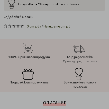
11
Получавате
бонус точки при покупка.
Добави в желани
0 отзива
/
Напишете отзив
100% Оригинален продукт
Бърза доставка
Преглед преди плащане
Подарък към поръчката
Бонус точки и лоялна
програма
ОПИСАНИЕ