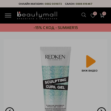
ОНЛАЙН МАГАЗИН:
0882 009872
САЛОН:
0886 616467
0
0
-15% С КОД - SUMMER15