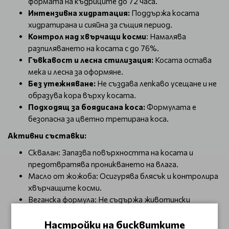
формата на къдриците до 72 часа.
Интензивна хидратация:
Поддържа косата
хидратирана и сияйна за същия период.
Контрол над хвърчащи косми
: Намалява
разпиляването на косата с до 76%.
Гъвкавост и лесна стилизация:
Косата остава
мека и лесна за оформяне.
Без утежняване:
Не създава лепкаво усещане и не
образува кора върху косата.
Подходящ за боядисана коса:
Формулата е
безопасна за цветно третирана коса.
Активни съставки:
Сквалан: Запазва повърхността на косата и
предотвратява проникването на влага.
Масло от жожоба: Осигурява блясък и контролира
хвърчащите косми.
Веганска формула: Не съдържа животински
продукти.
Настройки на бисквитките
Без силикони и минерални масла: Формулата е без