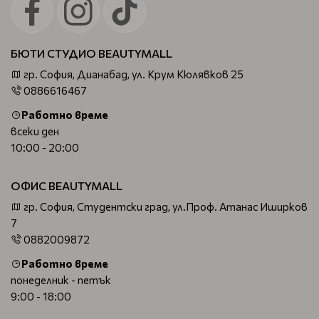
БЮТИ СТУДИО BEAUTYMALL
гр. София, Дианабад, ул. Крум Кюлявков 25
0886616467
Работно време
всеки ден
10:00 - 20:00
ОФИС BEAUTYMALL
гр. София, Студентски град, ул.Проф. Атанас Иширков
7
0882009872
Работно време
понеделник - петък
9:00 - 18:00