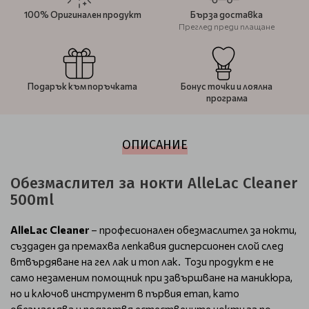
100% Оригинален продукт
Бърза доставка
Преглед преди плащане
Подарък към поръчката
Бонус точки и лоялна
програма
ОПИСАНИЕ
Обезмаслител за нокти AlleLac Cleaner
500ml
AlleLac Cleaner
– професионален обезмаслител за нокти,
създаден да премахва лепкавия дисперсионен слой след
втвърдяване на гел лак и топ лак. Този продукт е не
само незаменим помощник при завършване на маникюра,
но и ключов инструмент в първия етап, като