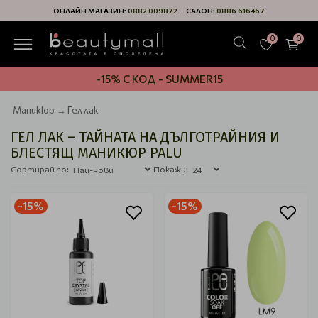
ОНЛАЙН МАГАЗИН:
0882 009872
САЛОН:
0886 616467
0
0
-15% С КОД - SUMMER15
Маникюр
Гел лак
ГЕЛ ЛАК – ТАЙНАТА НА ДЪЛГОТРАЙНИЯ И
БЛЕСТЯЩ МАНИКЮР PALU
Сортирай по:
Покажи:
-15%
-15%