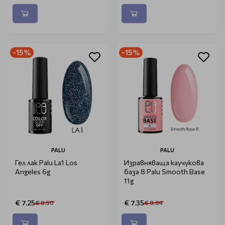
-15%
-15%
PALU
PALU
Гел лак Palu La1 Los
Изравняваща каучукова
Angeles 6g
база 8 Palu Smooth Base
11g
€ 7.25
€ 7.35
€ 8.50
€ 8.64