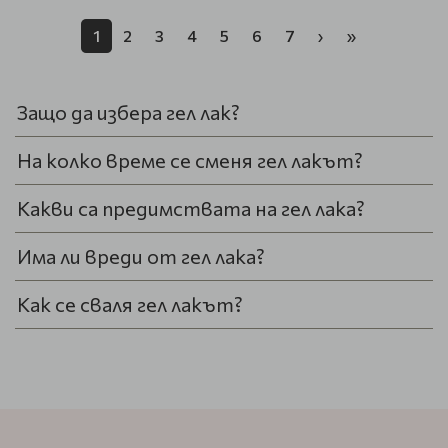
1
2
3
4
5
6
7
›
»
Защо да избера гел лак?
На колко време се сменя гел лакът?
Какви са предимствата на гел лака?
Има ли вреди от гел лака?
Как се сваля гел лакът?