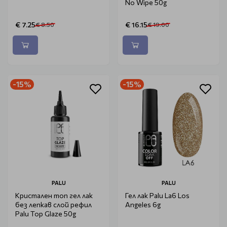
No Wipe 50g
€ 7.25
€ 16.15
€ 8.50
€ 19.00
-15%
-15%
PALU
PALU
Кристален топ гел лак
Гел лак Palu La6 Los
без лепкав слой рефил
Angeles 6g
Palu Top Glaze 50g