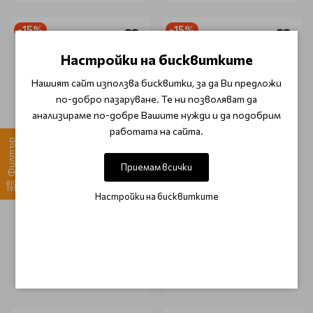
-15%
-15%
Настройки на бисквитките
Нашият сайт използва бисквитки, за да Ви предложи
по-добро пазаруване. Те ни позволяват да
анализираме по-добре Вашите нужди и да подобрим
работата на сайта.
Филтър
PALU
PALU
Приемам всички
Изравняваща каучукова
Изравняваща каучукова
база 5 Palu Smooth Base
база 4 Palu Smooth Base
Настройки на бисквитките
11g
11g
€ 7.35
€ 7.35
€ 8.64
€ 8.64