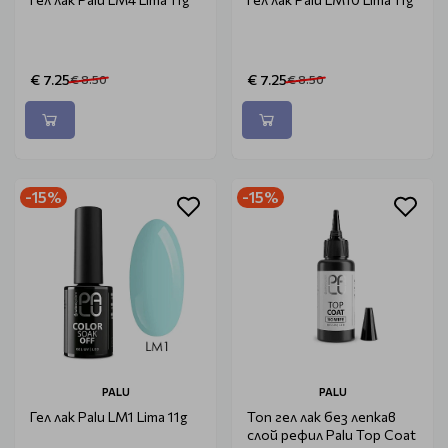
€ 7.25
€ 7.25
€ 8.50
€ 8.50
-15%
-15%
PALU
PALU
Гел лак Palu LM1 Lima 11g
Топ гел лак без лепкав
слой рефил Palu Top Coat