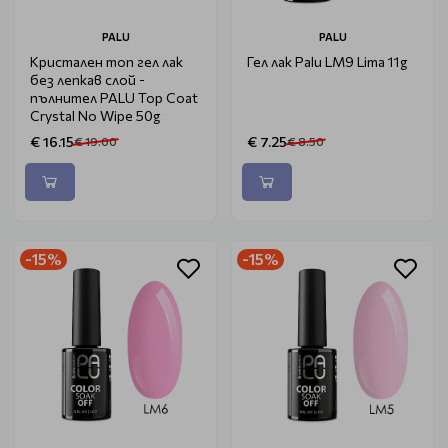
PALU
PALU
Кристален топ гел лак
Гел лак Palu LM9 Lima 11g
без лепкав слой -
пълнител PALU Top Coat
Crystal No Wipe 50g
€ 16.15
€ 7.25
€ 19.00
€ 8.50
-15%
-15%