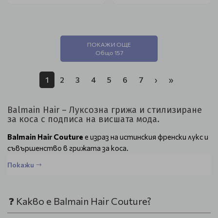
ПОКАЖИ ОЩЕ
Общо 157
1
2
3
4
5
6
7
›
»
Balmain Hair – Луксозна грижа и стилизиране
за коса с подписа на висшата мода.
Balmain Hair Couture
е израз на истинския френски лукс и
съвършенство в грижата за коса.
Създадена като естествено продължение на модната
Покажи
къща Balmain Paris, марката комбинира експертна грижа,
иновативни формули и изтънчен дизайн, за да предложи
премиум продукти, вдъхновени от подиума и създадени
❓ Какво е Balmain Hair Couture?
за ежедневието.