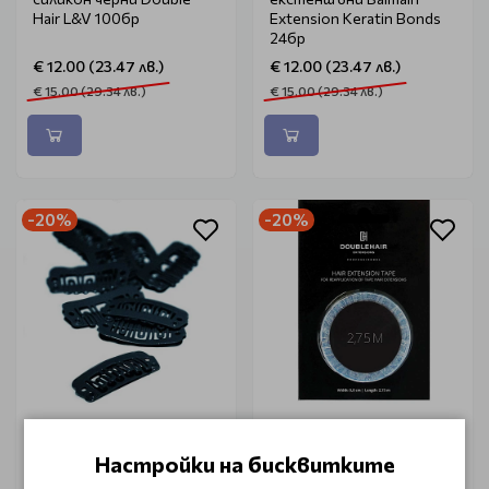
Hair L&V 100бр
Extension Keratin Bonds
24бр
€ 12.00 (23.47 лв.)
€ 12.00 (23.47 лв.)
€ 15.00 (29.34 лв.)
€ 15.00 (29.34 лв.)
-20%
-20%
Клипси за треси черни
Лента за екстеншъни
Balmain Double Hair Clips
Balmain Hair Extension
Настройки на бисквитките
10бр/пак
Tape