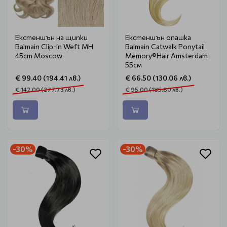
Екстеншън на щипки
Екстеншън опашка
Balmain Clip-In Weft MH
Balmain Catwalk Ponytail
45cm Moscow
Memory®Hair Amsterdam
55см
€ 99.40 (194.41 лв.)
€ 66.50 (130.06 лв.)
€ 142.00 (277.73 лв.)
€ 95.00 (185.80 лв.)
-30%
-30%