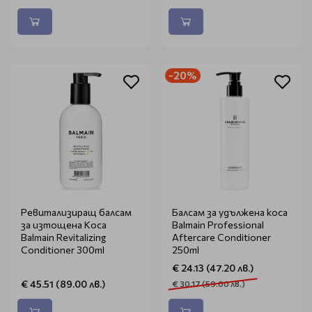
-20%
Ревитализиращ балсам
Балсам за удължена коса
за изтощена Коса
Balmain Professional
Balmain Revitalizing
Aftercare Conditioner
Conditioner 300ml
250ml
€ 24.13 (47.20 лв.)
€ 45.51 (89.00 лв.)
€ 30.17 (59.00 лв.)