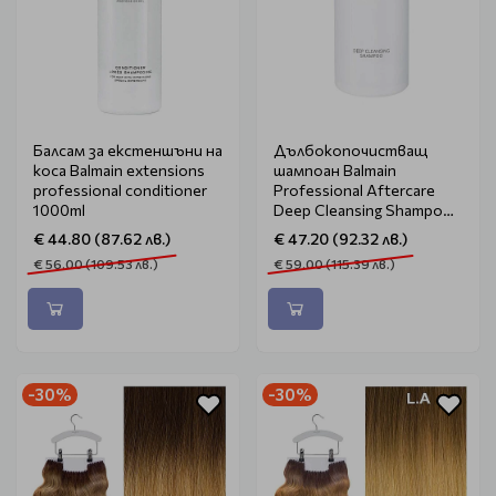
Балсам за екстеншъни на
Дълбокопочистващ
коса Balmain extensions
шампоан Balmain
professional conditioner
Professional Aftercare
1000ml
Deep Cleansing Shampoo
1lit
€ 44.80 (87.62 лв.)
€ 47.20 (92.32 лв.)
€ 56.00 (109.53 лв.)
€ 59.00 (115.39 лв.)
-30%
-30%