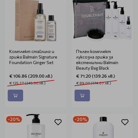
Комплект стайлинг и
Пълен комплект
грижа Balmain Signature
луксозна грижа за
Foundation Ginger Set
екстеншъни Balmain
Beauty Bag Black
€ 106.86 (209.00 лв.)
€ 71.20 (139.26 лв.)
€ 125.27 (245.00 лв.)
€ 89.00 (174.07 лв.)
-20%
-20%