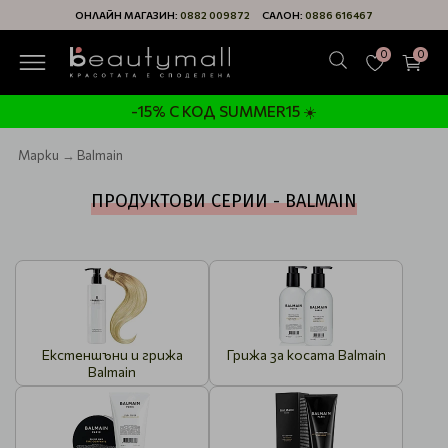
ОНЛАЙН МАГАЗИН:
0882 009872
САЛОН:
0886 616467
0
0
-15% С КОД SUMMER15 ☀️
Марки
Balmain
ПРОДУКТОВИ СЕРИИ - BALMAIN
Екстеншъни и грижа
Грижа за косата Balmain
Balmain