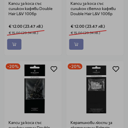
Капси за коса със
Капси за коса със
силикон кафяви Double
силикон светло кафяви
Hair L&V 100бр
Double Hair L&V 100бр
€ 12.00 (23.47 лв.)
€ 12.00 (23.47 лв.)
€ 15.00 (29.34 лв.)
€ 15.00 (29.34 лв.)
-20%
-20%
Капси за коса със
Кератинови люспи за
силикон черни Double
екстеншъни Balmain