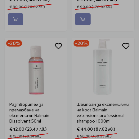
€ 90.00 (176.02 лв.)
€ 90.00 (176.02 лв.)
-20%
-20%
Разтворител за
Шампоан за екстеншъни
премахване на
на коса Balmain
екстеншън Balmain
extensions professional
Dissolvent 50ml
shampoo 1000ml
€ 12.00 (23.47 лв.)
€ 44.80 (87.62 лв.)
€ 15.00 (29.34 лв.)
€ 56.00 (109.53 лв.)