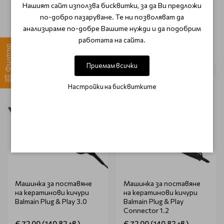
Нашият сайт използва бисквитки, за да Ви предложи
€ 16.00 (31.29 лв.)
€ 17.60 (34.42 лв.)
по-добро пазаруване. Те ни позволяват да
€ 20.00 (39.12 лв.)
€ 22.00 (43.03 лв.)
анализираме по-добре Вашите нужди и да подобрим
работата на сайта.
Филтър
Приемам всички
-20%
-20%
Настройки на бисквитките
Машинка за поставяне
Машинка за поставяне
на кератинови кичури
на кератинови кичури
Balmain Plug & Play 3.0
Balmain Plug & Play
Connector 1.2
€ 72.00 (140.82 лв.)
€ 72.00 (140.82 лв.)