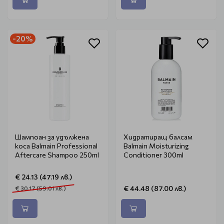
-20%
Шампоан за удължена
Хидратиращ балсам
коса Balmain Professional
Balmain Moisturizing
Aftercare Shampoo 250ml
Conditioner 300ml
€ 24.13 (47.19 лв.)
€ 44.48 (87.00 лв.)
€ 30.17 (59.01 лв.)