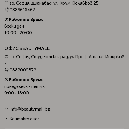
гр. София, Дианабад, ул. Крум Кюлявков 25
завършек
0886616467
Продукти, които съчетават грижа и лукс на най-
високо ниво
Работно време
Преживяване, което трансформира рутината в
всеки ден
истински ритуал за красота
10:00 - 20:00
Поръчай Balmain Hair от BeautyMall.bg
ОФИС BEAUTYMALL
гр. София, Студентски град, ул.Проф. Атанас Иширков
Оригинални продукти с гарантиран произход
7
Бърза доставка и специални оферти
0882009872
Грижа за косата, достойна за модния подиум
Работно време
понеделник - петък
9:00 - 18:00
Изживей изкуството на съвършената коса с
Balmain
Hair
– там, където красотата среща висшата мода.
info@beautymall.bg
Контакт с нас