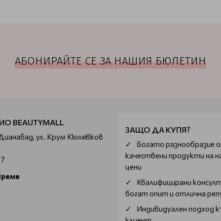
АБОНИРАЙТЕ СЕ ЗА НАШИЯ БЮЛЕТИН
ИО BEAUTYMALL
ЗАЩО ДА КУПЯ?
 Дианабад, ул. Крум Кюлявков
Богатo разнообразие 
качествени продукти на н
67
цени
време
Квалифицирани консул
богат опит и отлична ре
Индивидуален подход к
клиент