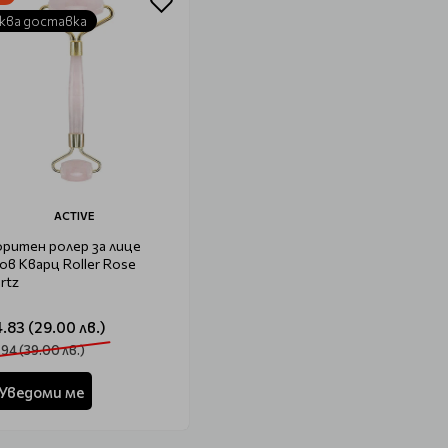
ква доставка
ACTIVE
ритен ролер за лице
ов Кварц Roller Rose
rtz
4.83 (29.00 лв.)
.94 (39.00 лв.)
Уведоми ме