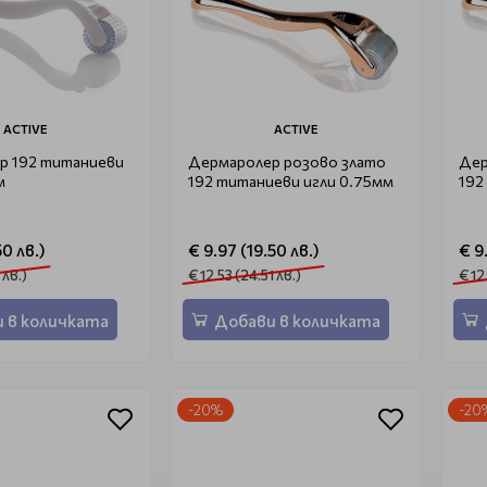
ACTIVE
ACTIVE
р 192 титаниеви
Дермаролер розово злато
Дер
м
192 титаниеви игли 0.75мм
192
50 лв.)
€ 9.97 (19.50 лв.)
€ 9
 лв.)
€ 12.53 (24.51 лв.)
€ 12
 в количката
Добави в количката
-20%
-20