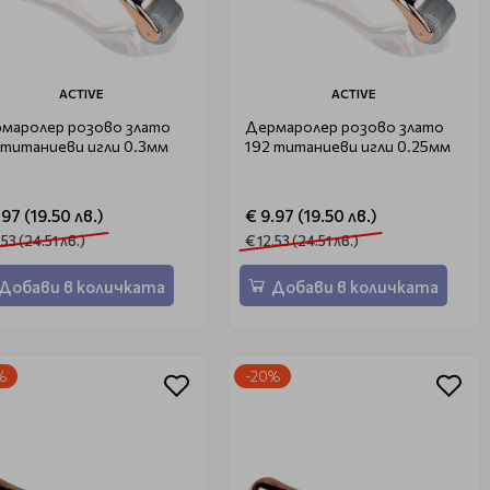
ACTIVE
ACTIVE
маролер розово злато
Дермаролер розово злато
 титаниеви игли 0.3мм
192 титаниеви игли 0.25мм
.97 (19.50 лв.)
€ 9.97 (19.50 лв.)
.53 (24.51 лв.)
€ 12.53 (24.51 лв.)
Добави в количката
Добави в количката
%
-20%