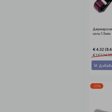
Дермароле
игли 1.5мм
€ 4.32 (8.4
€ 7.62 (14.90
Добави
-20%