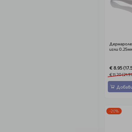
Дермароле
игли 0.25м
€ 8.95 (17.
€ 11.20 (21.91
Добави
-20%