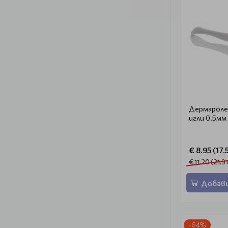
Дермароле
игли 0.5мм
€ 8.95 (17.
€ 11.20 (21.91
Добави
-64%