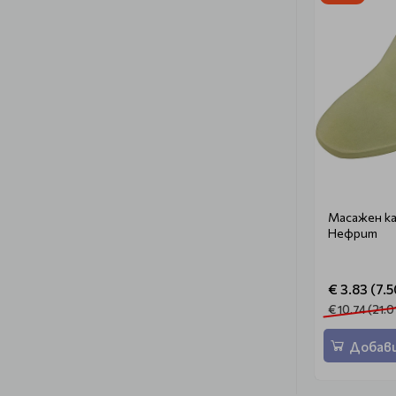
Масажен ка
Нефрит
€ 3.83 (7.5
€ 10.74 (21.0
Добави