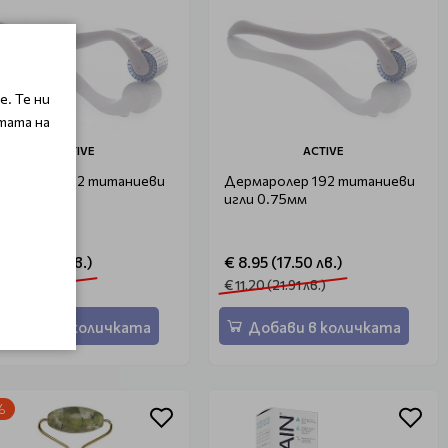
. Те ни
тата на
ACTIVE
ACTIVE
маролер 192 титаниеви
Дермаролер 192 титаниеви
и 1.0мм
игли 0.75мм
.95 (17.50 лв.)
€ 8.95 (17.50 лв.)
.20 (21.91 лв.)
€ 11.20 (21.91 лв.)
Добави в количката
Добави в количката
%