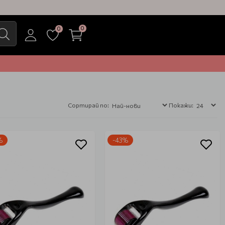
0
0
Сортирай по:
Покажи:
%
-43%