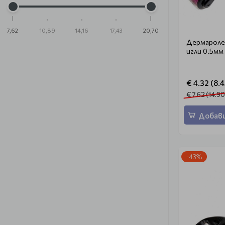
7,62
10,89
14,16
17,43
20,70
Дермароле
игли 0.5мм
€ 4.32 (8.4
€ 7.62 (14.90
Добави
-43%