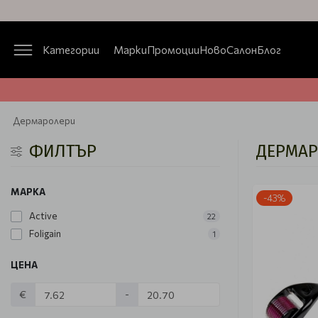
Категории
Марки
Промоции
Ново
Салон
Блог
Дермаролери
ФИЛТЪР
ДЕРМА
МАРКА
-43%
Active
22
Foligain
1
ЦЕНА
€
-