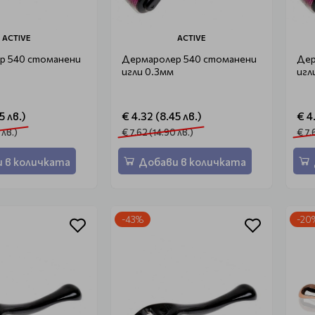
ACTIVE
ACTIVE
р 540 стоманени
Дермаролер 540 стоманени
Дер
игли 0.3мм
игл
5 лв.)
€ 4.32 (8.45 лв.)
€ 4
 лв.)
€ 7.62 (14.90 лв.)
€ 7.
 в количката
Добави в количката
-43%
-20