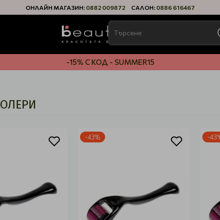
ОНЛАЙН МАГАЗИН:
0882 009872
САЛОН:
0886 616467
-15% С КОД - SUMMER15
РОЛЕРИ
-43%
-43