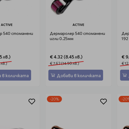
ACTIVE
ACTIVE
р 540 стоманени
Дермаролер 540 стоманени
Дер
игли 0.25мм
192
5 лв.)
€ 4.32 (8.45 лв.)
€ 9
 лв.)
€ 7.62 (14.90 лв.)
€ 12
 в количката
Добави в количката
-20%
-20