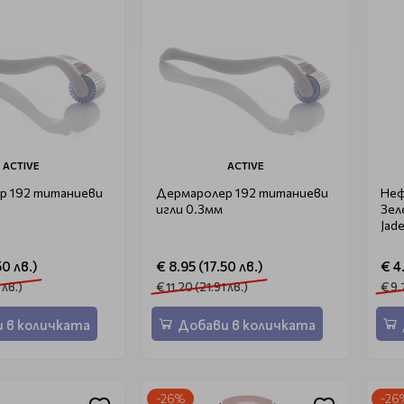
ACTIVE
ACTIVE
р 192 титаниеви
Дермаролер 192 титаниеви
Неф
игли 0.3мм
Зел
Jade
50 лв.)
€ 8.95 (17.50 лв.)
€ 4
 лв.)
€ 11.20 (21.91 лв.)
€ 9.
 в количката
Добави в количката
-26%
-26