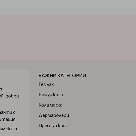
ВАЖНИ КАТЕГОРИИ
Гел лак
от
Боя за коса
ай-добри
Кола маска
танти с
Дермаролери
путация
Преси за коса
ъм всеки