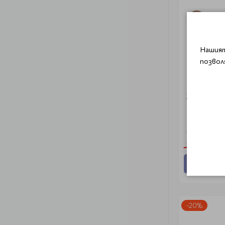
Нашият
позвол
Дермароле
192 титани
€ 9.97 (19.
€ 12.53 (24.51
Добави
-20%