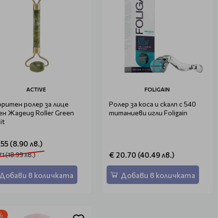
ACTIVE
FOLIGAIN
ритен ролер за лице
Ролер за коса и скалп с 540
ен Жадеид Roller Green
титаниеви игли Foligain
it
.55 (8.90 лв.)
€ 20.70 (40.49 лв.)
71 (18.99 лв.)
Добави в количката
Добави в количката
%