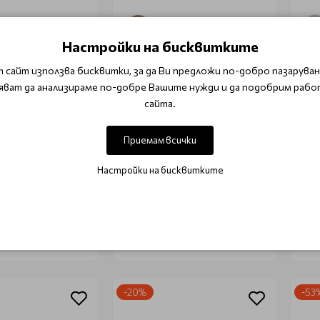
Настройки на бисквитките
 сайт използва бисквитки, за да Ви предложи по-добро пазаруване
яват да анализираме по-добре Вашите нужди и да подобрим рабо
сайта.
ACTIVE
ACTIVE
р розово злато
Дермаролер розово злато
Дер
Приемам всички
еви игли 2.0мм
192 титаниеви игли 1.0мм
игл
Настройки на бисквитките
50 лв.)
€ 9.97 (19.50 лв.)
€ 8
 лв.)
€ 12.53 (24.51 лв.)
€ 11
 в количката
Добави в количката
-20%
-53