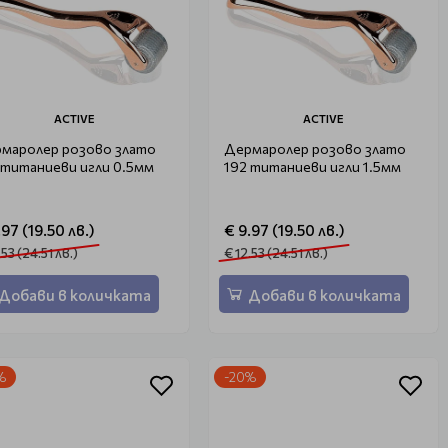
ACTIVE
ACTIVE
маролер розово злато
Дермаролер розово злато
 титаниеви игли 0.5мм
192 титаниеви игли 1.5мм
.97 (19.50 лв.)
€ 9.97 (19.50 лв.)
.53 (24.51 лв.)
€ 12.53 (24.51 лв.)
Добави в количката
Добави в количката
%
-20%