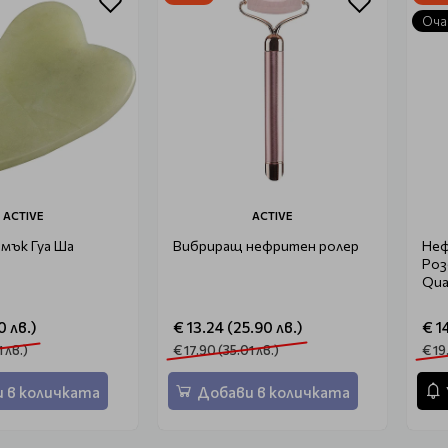
Оча
ACTIVE
ACTIVE
мък Гуа Ша
Вибриращ нефритен ролер
Неф
Роз
Qua
0 лв.)
€ 13.24 (25.90 лв.)
€ 1
1 лв.)
€ 17.90 (35.01 лв.)
€ 19
 в количката
Добави в количката