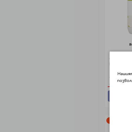
R
Тонер за л
черна соя 
Nourishing 
Нашият
€ 12.50 (24
позвол
€ 25.00 (48.
Добави
-50%