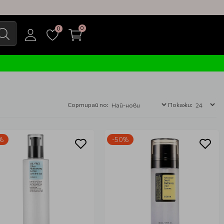
0
0
Сортирай по:
Покажи:
%
-50%