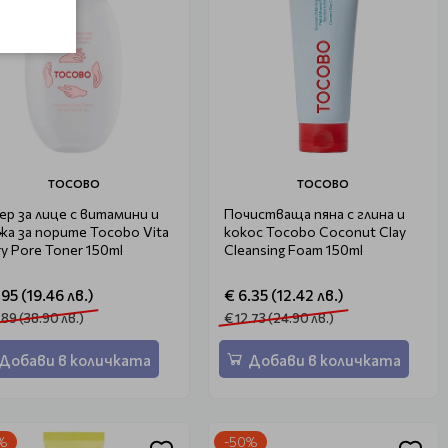
TOCOBO
TOCOBO
ер за лице с витамини и
Почистваща пяна с глина и
жа за порите Tocobo Vita
кокос Tocobo Coconut Clay
ry Pore Toner 150ml
Cleansing Foam 150ml
.95 (19.46 лв.)
€ 6.35 (12.42 лв.)
.89 (38.90 лв.)
€ 12.73 (24.90 лв.)
Добави в количката
Добави в количката
%
-50%