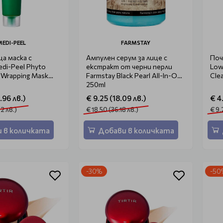
MEDI-PEEL
FARMSTAY
а маска с
Ампулен серум за лице с
Поч
di-Peel Phyto
екстракт от черни перли
Low
 Wrapping Mask
Farmstay Black Pearl All-In-One
Cle
250ml
.96 лв.)
€ 9.25 (18.09 лв.)
€ 4
2 лв.)
€ 18.50 (36.18 лв.)
€ 9.
 в количката
Добави в количката
-30%
-50