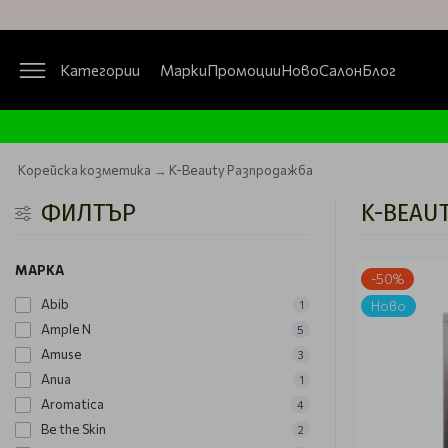
Категории
Марки
Промоции
Ново
Салон
Блог
Корейска козметика
K-Beauty Разпродажба
ФИЛТЪР
K-BEAU
МАРКА
-50%
Abib
1
Ново
Ample N
5
Amuse
3
Anua
1
Aromatica
4
Be the Skin
2