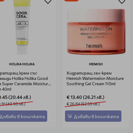
HOLIKA HOLIKA
HEIMISH
ратиращ крем със
Хидратиращ гел-крем
амиди Holika Holika Good
Heimish Watermelon Moisture
a Super Ceramide Moisture
Soothing Gel Cream 110ml
m 40ml
0.45 (20.44 лв.)
€ 13.40 (26.21 лв.)
.91 (40.90 лв.)
€ 26.84 (52.50 лв.)
Добави в количката
Добави в количката