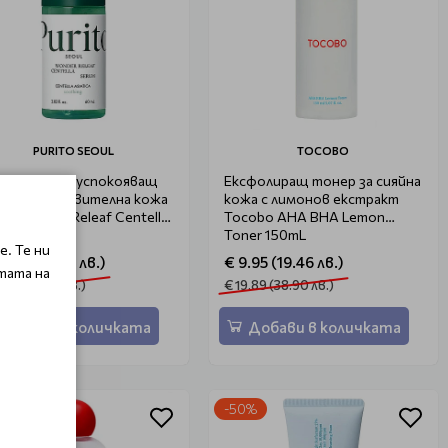
PURITO SEOUL
TOCOBO
ратиращ и успокояващ
Ексфолиращ тонер за сияйна
ум за чувствителна кожа
кожа с лимонов екстракт
ito Wonder Releaf Centella
Tocobo AHA BHA Lemon
um 60ml
Toner 150mL
. Те ни
2.00 (23.47 лв.)
€ 9.95 (19.46 лв.)
тата на
.98 (46.90 лв.)
€ 19.89 (38.90 лв.)
Добави в количката
Добави в количката
%
-50%