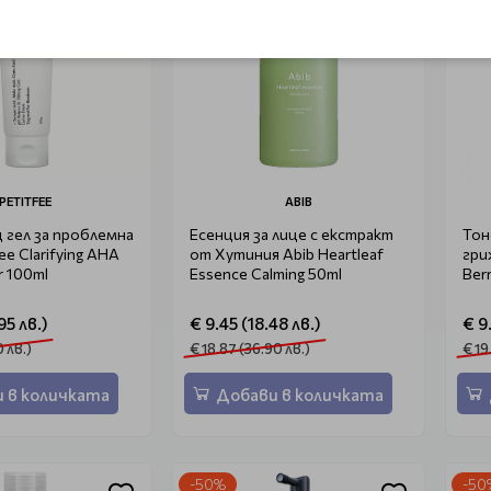
PETITFEE
ABIB
гел за проблемна
Есенция за лице с екстракт
Тон
ee Clarifying AHA
от Хутиния Abib Heartleaf
гри
r 100ml
Essence Calming 50ml
Ber
95 лв.)
€ 9.45 (18.48 лв.)
€ 9
0 лв.)
€ 18.87 (36.90 лв.)
€ 19
 в количката
Добави в количката
-50%
-50