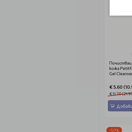
Почистващ 
кожа Petitf
Gel Cleanse
€ 5.60 (10.
€ 11.20 (21.9
Добави
-50%