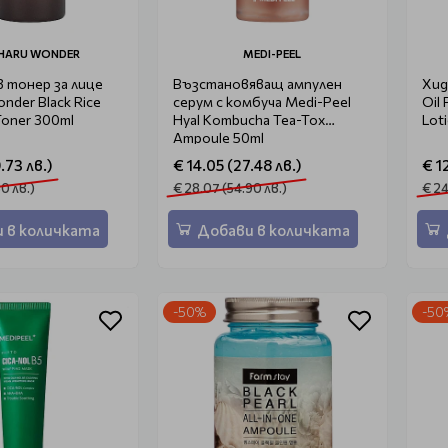
HARU WONDER
MEDI-PEEL
 тонер за лице
Възстановяващ ампулен
Хид
nder Black Rice
серум с комбуча Medi-Peel
Oil 
Toner 300ml
Hyal Kombucha Tea-Tox
Lot
Ampoule 50ml
.73 лв.)
€ 14.05 (27.48 лв.)
€ 1
0 лв.)
€ 28.07 (54.90 лв.)
€ 24
 в количката
Добави в количката
-50%
-50