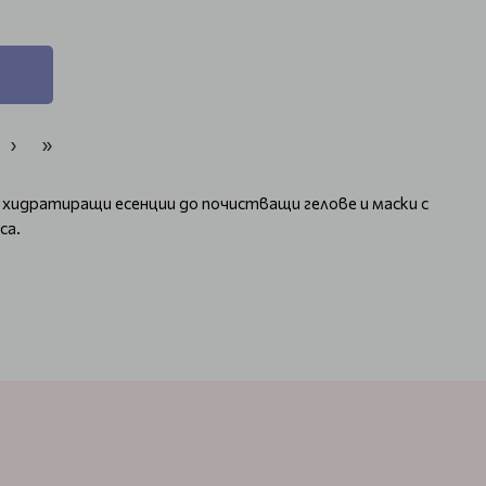
›
»
 хидратиращи есенции до почистващи гелове и маски с
са.