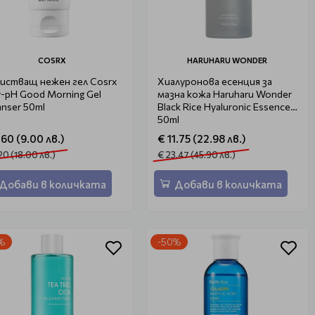
COSRX
HARUHARU WONDER
истващ нежен гел Cosrx
Хиалуронова есенция за
-pH Good Morning Gel
мазна кожа Haruharu Wonder
anser 50ml
Black Rice Hyaluronic Essence
50ml
.60 (9.00 лв.)
€ 11.75 (22.98 лв.)
20 (18.00 лв.)
€ 23.47 (45.90 лв.)
Добави в количката
Добави в количката
%
-50%