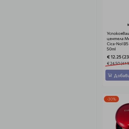
Успокояващ
центела Me
Cica-Nol B5
50ml
€ 12.25 (23
€ 24.50 (47.9
Добави
-30%