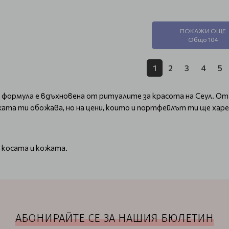
ПОКАЖИ ОЩЕ
Общо 104
1
2
3
4
5
 формула е вдъхновена от ритуалите за красота на Сеул. От
ата ти обожава, но на цени, които и портфейлът ти ще харе
 косата и кожата.
АБОНИРАЙТЕ СЕ ЗА НАШИЯ БЮЛЕТИН