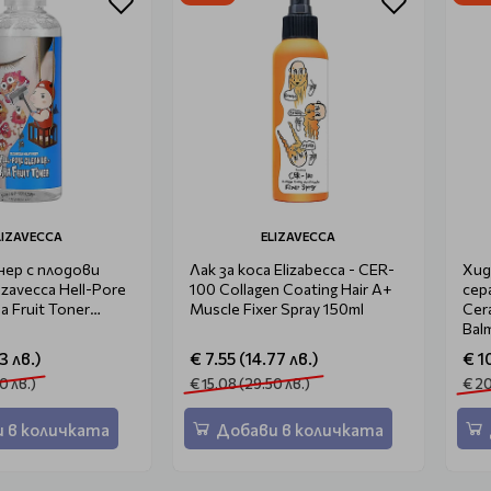
LIZAVECCA
ELIZAVECCA
ер с плодови
Лак за коса Elizabecca - CER-
Хид
izavecca Hell-Pore
100 Collagen Coating Hair A+
сер
a Fruit Toner
Muscle Fixer Spray 150ml
Cer
Bal
3 лв.)
€ 7.55 (14.77 лв.)
€ 1
0 лв.)
€ 15.08 (29.50 лв.)
€ 20
 в количката
Добави в количката