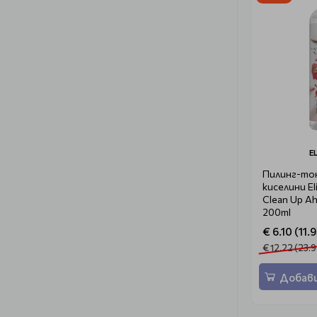
E
Пилинг-тон
киселини El
Clean Up Ah
200ml
€ 6.10 (11.9
€ 12.22 (23.9
Добави