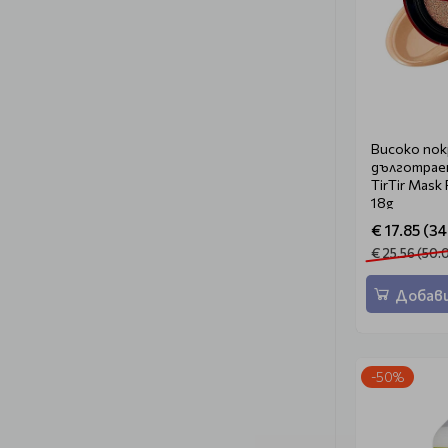
Високо пок
дълготрае
TirTir Mask
18g
€ 17.85 (34
€ 25.56 (50.
Добави
-50%