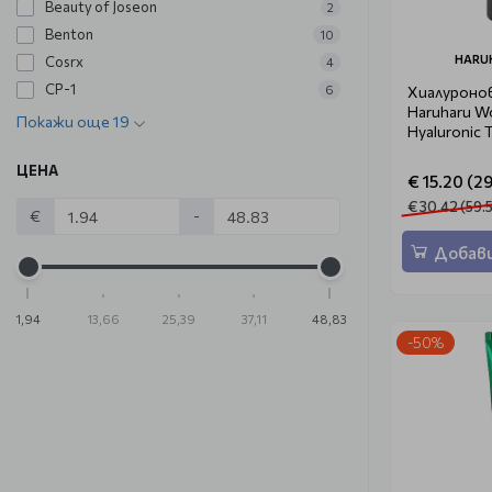
Beauty of Joseon
2
Benton
10
HARU
Cosrx
4
CP-1
Хиалуронов
6
Haruharu Wo
Покажи още 19
Hyaluronic 
ЦЕНА
€ 15.20 (29
€ 30.42 (59.5
€
-
Добави
1,94
13,66
25,39
37,11
48,83
-50%