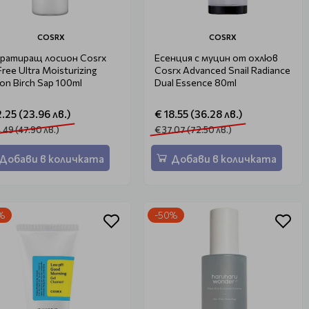
COSRX
COSRX
ратиращ лосион Cosrx
Есенция с муцин от охлюв
Free Ultra Moisturizing
Cosrx Advanced Snail Radiance
ion Birch Sap 100ml
Dual Essence 80ml
2.25 (23.96 лв.)
€ 18.55 (36.28 лв.)
.49 (47.90 лв.)
€ 37.07 (72.50 лв.)
Добави в количката
Добави в количката
%
-50%