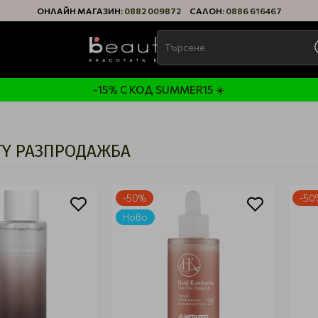
ОНЛАЙН МАГАЗИН:
0882 009872
САЛОН:
0886 616467
-15% С КОД SUMMER15 ☀️
TY РАЗПРОДАЖБА
-50%
-50
Ново