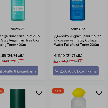
FARMSTAY
FARMSTAY
ер за лице с чаено дърво
Дълбоко хидратиращ тонер
mStay Vegan Tea Tree Cica
с колаген FarmStay Collagen
axing Toner 400ml
Water Full Moist Toner 200ml
2.65 (24.74 лв.)
€ 11.10 (21.71 лв.)
.31 (49.50 лв.)
€ 22.24 (43.50 лв.)
Добави в количката
Добави в количката
%
-50%