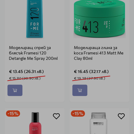
Моделиращ спрей за
Моделираща глина за
блясък Framesi 120
коса Framesi 413 Matt Me
Detangle Me Spray 200ml
Clay 80ml
€ 13.45 (26.31 лв.)
€ 16.45 (32.17 лв.)
€ 15.80 (30.90 лв.)
€ 19.38 (37.90 лв.)
-15%
-15%