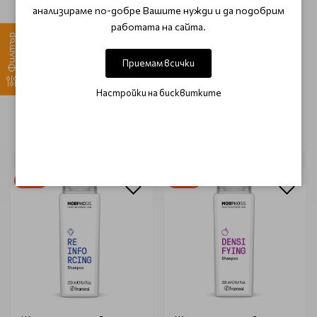
анализираме по-добре Вашите нужди и да подобрим
Хидратиращ шампоан с
Шампоан за запазване на
работата на сайта.
арган Framesi morphosis
цвета Framesi Morphosis
Филтър
sublimis oil 250ml
color protect 250ml
Приемам всички
€ 12.55 (24.55 лв.)
€ 15.60 (30.51 лв.)
Настройки на бисквитките
€ 14.78 (28.90 лв.)
€ 18.36 (35.90 лв.)
-15%
-15%