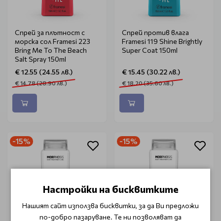
Спрей за плътност с
Спрей против влага
морска сол Framesi 223
Framesi 119 Shine Brightly
Bring Me To The Beach
Super Coat 150ml
Salt Spray 150ml
€ 12.55 (24.55 лв.)
€ 15.45 (30.22 лв.)
€ 14.78 (28.90 лв.)
€ 18.20 (35.60 лв.)
-15%
-15%
Настройки на бисквитките
Нашият сайт използва бисквитки, за да Ви предложи
по-добро пазаруване. Те ни позволяват да