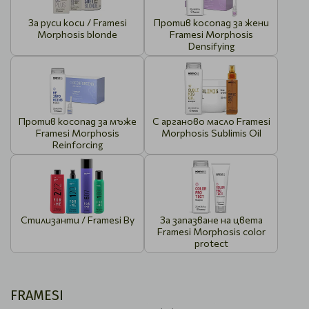
За руси коси / Framesi
Против косопад за жени
Morphosis blonde
Framesi Morphosis
Densifying
Против косопад за мъже
С арганово масло Framesi
Framesi Morphosis
Morphosis Sublimis Oil
Reinforcing
Стилизанти / Framesi By
За запазване на цвета
Framesi Morphosis color
protect
FRAMESI