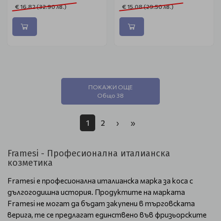
€ 16.82 (32.90 лв.)
€ 15.08 (29.50 лв.)
ПОКАЖИ ОЩЕ
Общо 38
1
2
›
»
Framesi - Професионална италианска
козметика
Framesi е професионална италианска марка за коса с
дългогодишна история. Продуктите на марката
Framesi не могат да бъдат закупени в търговската
верига, те се предлагат единствено във фризьорските