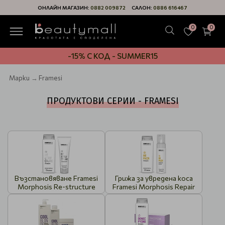
ОНЛАЙН МАГАЗИН:
0882 009872
САЛОН:
0886 616467
0
0
-15% С КОД - SUMMER15
Марки
Framesi
ПРОДУКТОВИ СЕРИИ - FRAMESI
Възстановяване Framesi
Грижа за увредена коса
Morphosis Re-structure
Framesi Morphosis Repair