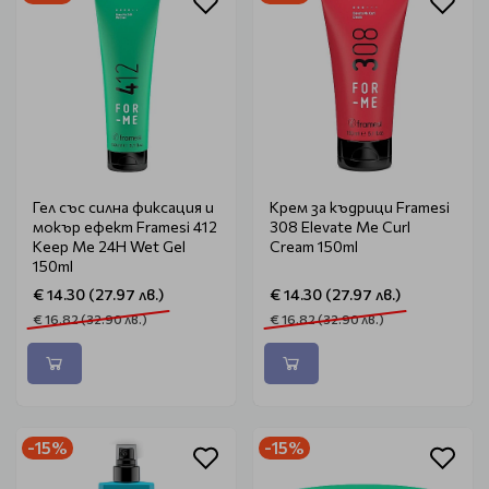
Гел със силна фиксация и
Крем за къдрици Framesi
мокър ефект Framesi 412
308 Elevate Me Curl
Keep Me 24H Wet Gel
Cream 150ml
150ml
€ 14.30 (27.97 лв.)
€ 14.30 (27.97 лв.)
€ 16.82 (32.90 лв.)
€ 16.82 (32.90 лв.)
-15%
-15%