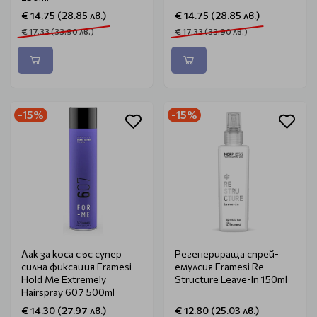
€ 14.75 (28.85 лв.)
€ 14.75 (28.85 лв.)
€ 17.33 (33.90 лв.)
€ 17.33 (33.90 лв.)
-15%
-15%
Лак за коса със супер
Регенерираща спрей-
силна фиксация Framesi
емулсия Framesi Re-
Hold Me Extremely
Structure Leave-In 150ml
Hairspray 607 500ml
€ 14.30 (27.97 лв.)
€ 12.80 (25.03 лв.)