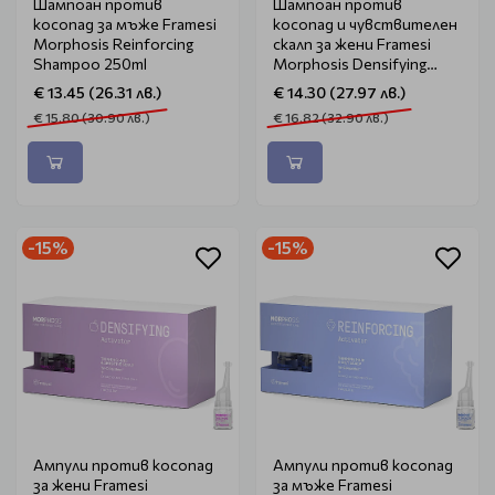
Шампоан против
Шампоан против
косопад за мъже Framesi
косопад и чувствителен
Morphosis Reinforcing
скалп за жени Framesi
Shampoo 250ml
Morphosis Densifying
Shampoo 250мл
€ 13.45 (26.31 лв.)
€ 14.30 (27.97 лв.)
€ 15.80 (30.90 лв.)
€ 16.82 (32.90 лв.)
-15%
-15%
Ампули против косопад
Ампули против косопад
за жени Framesi
за мъже Framesi