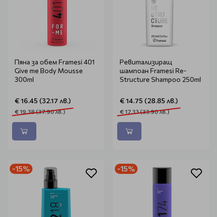
Пяна за обем Framesi 401
Ревитализиращ
Give me Body Mousse
шампоан Framesi Re-
300ml
Structure Shampoo 250ml
€ 16.45 (32.17 лв.)
€ 14.75 (28.85 лв.)
€ 19.38 (37.90 лв.)
€ 17.33 (33.90 лв.)
-15%
-15%