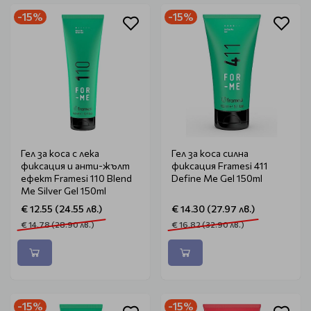
-15%
-15%
Гел за коса с лека
Гел за коса силна
фиксация и анти-жълт
фиксация Framesi 411
ефект Framesi 110 Blend
Define Me Gel 150ml
Me Silver Gel 150ml
€ 12.55 (24.55 лв.)
€ 14.30 (27.97 лв.)
€ 14.78 (28.90 лв.)
€ 16.82 (32.90 лв.)
-15%
-15%