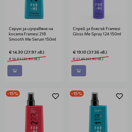
Серум за изправяне на
Спрей за блясък Framesi
косата Framesi 218
Gloss Me Spray 124 150ml
Smooth Me Serum 150ml
€ 14.30 (27.97 лв.)
€ 19.10 (37.36 лв.)
€ 16.82 (32.90 лв.)
€ 22.45 (43.90 лв.)
-15%
-15%