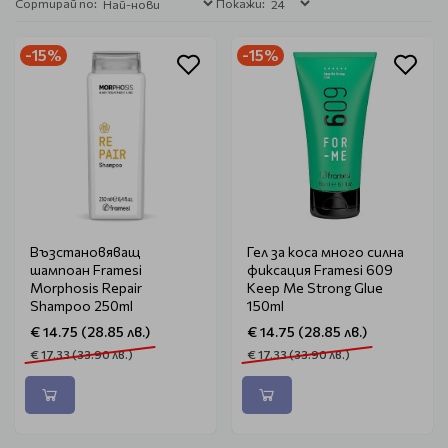
Сортирай по:
Покажи:
-15%
-15%
Възстановяващ
Гел за коса много силна
шампоан Framesi
фиксация Framesi 609
Morphosis Repair
Keep Me Strong Glue
Shampoo 250ml
150ml
€ 14.75 (28.85 лв.)
€ 14.75 (28.85 лв.)
€ 17.33 (33.90 лв.)
€ 17.33 (33.90 лв.)