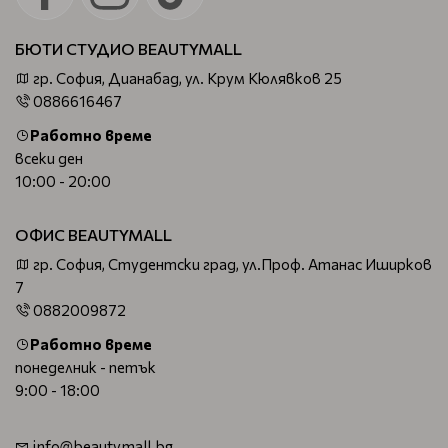
БЮТИ СТУДИО BEAUTYMALL
гр. София, Дианабад, ул. Крум Кюлявков 25
0886616467
Работно време
всеки ден
10:00 - 20:00
ОФИС BEAUTYMALL
гр. София, Студентски град, ул.Проф. Атанас Иширков
7
0882009872
Работно време
понеделник - петък
9:00 - 18:00
info@beautymall.bg