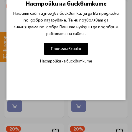
Настройки на бисквитките
-20%
-30%
Нашият сайт използва бисквитки, за да Ви предложи
по-добро пазаруване. Те ни позволяват да
анализираме по-добре Вашите нужди и да подобрим
работата на сайта.
Филтър
Приемам всички
Настройки на бисквитките
Кръгла термо четка за
Лента за кола маска
коса Xanitalia Carbon
Xanitalia широка 70м -
Argan Magic Thermal Brush
80гр
53mm
€ 13.90 (27.19 лв.)
€ 5.25 (10.27 лв.)
€ 17.38 (34.00 лв.)
€ 7.50 (14.67 лв.)
-20%
-20%