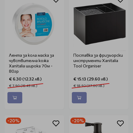
Лента за кола маска за
Поставка за фризьорски
чувствителна кожа
инструменти Xanitalia
Xanitalia широка 70м -
Tool Organiser
80гр
€ 6.30 (12.32 лв.)
€ 15.13 (29.60 лв.)
€ 7.90 (15.45 лв.)
€ 18.92 (37.00 лв.)
-20%
-20%