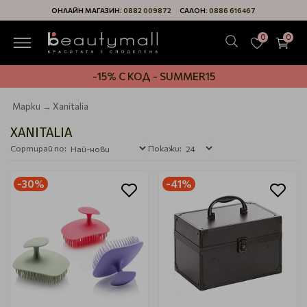
ОНЛАЙН МАГАЗИН:
0882 009872
САЛОН:
0886 616467
0
0
-15% С КОД - SUMMER15
Марки
Xanitalia
XANITALIA
Сортирай по:
Покажи:
-30%
-41%