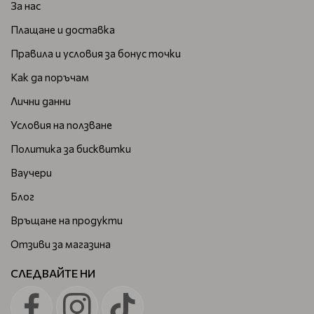
За нас
професионални резултати.
Плащане и доставка
Довери се на
Xanitalia
за безупречна грижа за кожата и
перфектно гладък резултат! Разгледай нашите
Правила и условия за бонус точки
предложения и поръчай сега от
BeautyMall.bg
с бърза
Как да поръчам
доставка.
Лични данни
Условия на ползване
Политика за бисквитки
Ваучери
Блог
Връщане на продукти
Отзиви за магазина
СЛЕДВАЙТЕ НИ