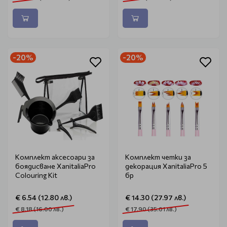
-20%
-20%
Комплект аксесоари за
Комплект четки за
боядисване XanitaliaPro
декорация XanitaliaPro 5
Colouring Kit
бр
€ 6.54 (12.80 лв.)
€ 14.30 (27.97 лв.)
€ 8.18 (16.00 лв.)
€ 17.90 (35.01 лв.)