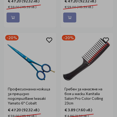
€ 47.20 (92.32 лв.)
€ 47.20 (92.32 лв.)
€ 59.00 (115.39 лв.)
€ 59.00 (115.39 лв.)
-20%
-20%
Професионална ножица
Гребен за нанасяне на
за прецизно
боя и маски Xanitalia
подстригване Iwasaki
Salon Pro Color Colling
Yamato 6" Cobalt
23cm
€ 47.20 (92.32 лв.)
€ 3.89 (7.60 лв.)
€ 59.00 (115.39 лв.)
€ 4.86 (9.50 лв.)