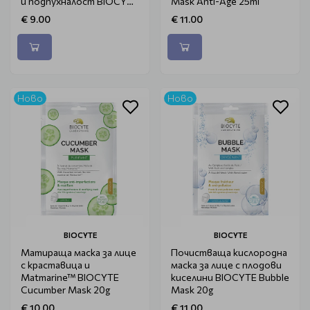
и подпухналост BIOCYTE
Mask Anti-Age 25ml
Eye Patch 5g
€ 9.00
€ 11.00
Ново
Ново
BIOCYTE
BIOCYTE
Матираща маска за лице
Почистваща кислородна
с краставица и
маска за лице с плодови
Matmarine™ BIOCYTE
киселини BIOCYTE Bubble
Cucumber Mask 20g
Mask 20g
€ 10.00
€ 11.00