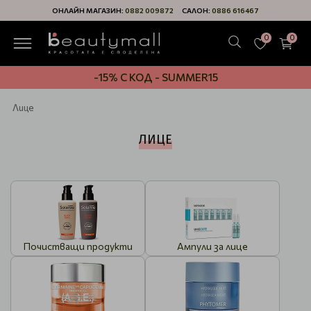
ОНЛАЙН МАГАЗИН:
0882 009872
САЛОН:
0886 616467
0
0
-15% С КОД - SUMMER15
Лице
ЛИЦЕ
Почистващи продукти
Ампули за лице