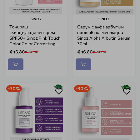
SINOZ
SINOZ
Тониращ
Серум с алфа арбутин
слънцезащитен крем
против пигментации
SPF50+ Sinoz Pink Touch
Sinoz Alpha Arbutin Serum
Color Color Correcting
30ml
Treatment 50ml
€ 16.80
€ 16.80
€ 24.00
€ 24.00
-30%
-30%