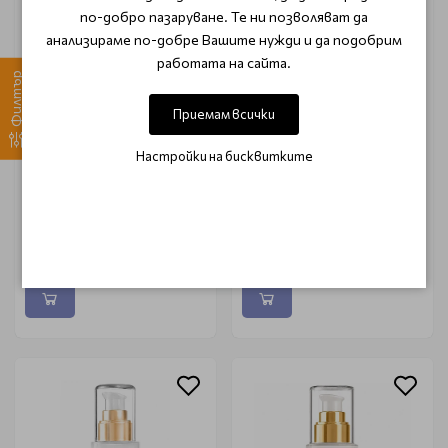
по-добро пазаруване. Те ни позволяват да
анализираме по-добре Вашите нужди и да подобрим
работата на сайта.
Филтър
Приемам всички
GUINOT
GUINOT
Настройки на бисквитките
Слънцезащитен крем с
Луксозен фон дьо тен за
цвят Gold SPF50 защита
кадифено гладка кожа
Guinot Youth Perfect
Guinot Youth Time N°3
Finish 30ml
Foundation 30ml
€ 48.00
€ 66.80