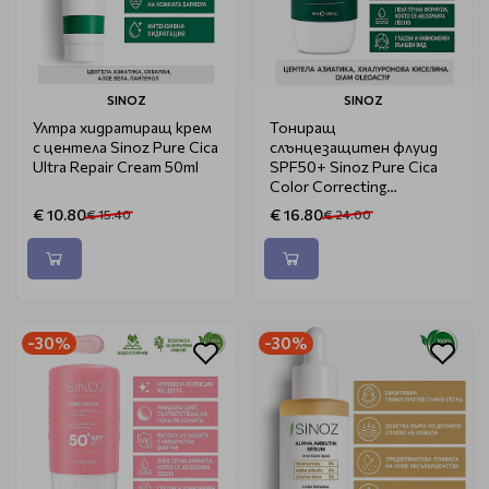
SINOZ
SINOZ
Ултра хидратиращ крем
Тониращ
с центела Sinoz Pure Cica
слънцезащитен флуид
Ultra Repair Cream 50ml
SPF50+ Sinoz Pure Cica
Color Correcting
Treatment 50ml
€ 10.80
€ 16.80
€ 15.40
€ 24.00
-30%
-30%