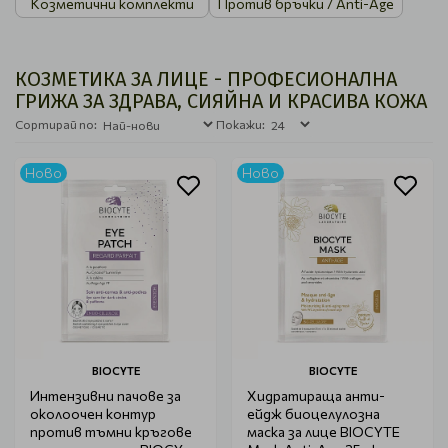
Козметични комплекти
Против бръчки / Anti-Age
КОЗМЕТИКА ЗА ЛИЦЕ - ПРОФЕСИОНАЛНА
ГРИЖА ЗА ЗДРАВА, СИЯЙНА И КРАСИВА КОЖА
Сортирай по:
Покажи:
Ново
Ново
BIOCYTE
BIOCYTE
Интензивни пачове за
Хидратираща анти-
околоочен контур
ейдж биоцелулозна
против тъмни кръгове
маска за лице BIOCYTE