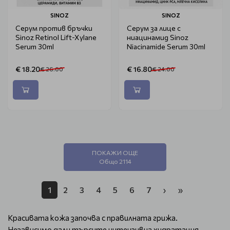
SINOZ
SINOZ
Серум против бръчки
Серум за лице с
Sinoz Retinol Lift-Xylane
ниацинамид Sinoz
Serum 30ml
Niacinamide Serum 30ml
€ 18.20
€ 16.80
€ 26.00
€ 24.00
ПОКАЖИ ОЩЕ
Общо 2114
1
2
3
4
5
6
7
›
»
Красивата кожа започва с правилната грижа.
Независимо дали търсите интензивна хидратация,