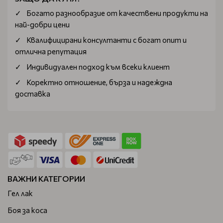
Мазната кожа се нуждае от баланс между хидратация и
Богатo разнообразие от качествени продукти на
контрол на себума. Търсете продукти с:
най-добри цени
Ниацинамид
Квалифицирани консултанти с богат опит и
Цинк
отлична репутация
Салицилова киселина
Индивидуален подход към всеки клиент
Чаено дърво
Центела Азиатика
Коректно отношение, бърза и надеждна
доставка
Тези съставки подпомагат почистването на порите и
намаляват лъщенето.
Козметика за чувствителна кожа
Чувствителната кожа изисква деликатна грижа и
минимален риск от раздразнения. Подходящи съставки
са:
ВАЖНИ КАТЕГОРИИ
Алое вера
Гел лак
Пантенол
Центела Азиатика
Боя за коса
Алантоин