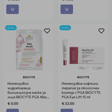
Ново
Ново
BIOCYTE
BIOCYTE
Интензивно
Интензивна лифтинг
хидратираща
терапия за околоочен
биоцелулозна маска за
контур с PGA BIOCYTE
лице BIOCYTE PGA Mask
PGA Eye Lift 15 ml
10ml
€ 0.00
€ 32.00