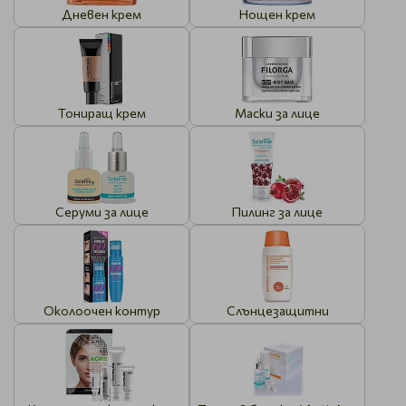
Дневен крем
Нощен крем
Тониращ крем
Маски за лице
Серуми за лице
Пилинг за лице
Околоочен контур
Слънцезащитни