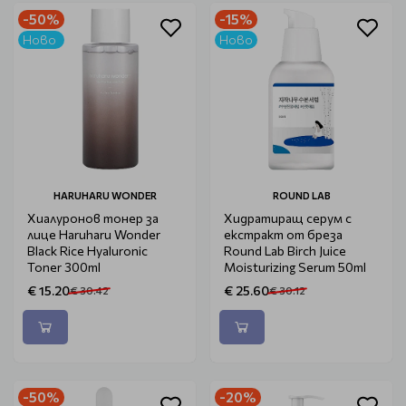
-50%
-15%
Ново
Ново
HARUHARU WONDER
ROUND LAB
Хиалуронов тонер за
Хидратиращ серум с
лице Haruharu Wonder
екстракт от бреза
Black Rice Hyaluronic
Round Lab Birch Juice
Toner 300ml
Moisturizing Serum 50ml
€ 15.20
€ 25.60
€ 30.42
€ 30.12
-50%
-20%