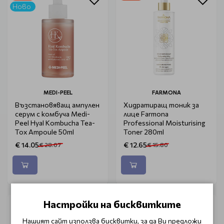
Ново
MEDI-PEEL
FARMONA
Възстановяващ ампулен
Хидратиращ тоник за
серум с комбуча Medi-
лице Farmona
Peel Hyal Kombucha Tea-
Professional Moisturising
Tox Ampoule 50ml
Toner 280ml
€ 14.05
€ 12.65
€ 28.07
€ 15.80
Настройки на бисквитките
Нашият сайт използва бисквитки, за да Ви предложи