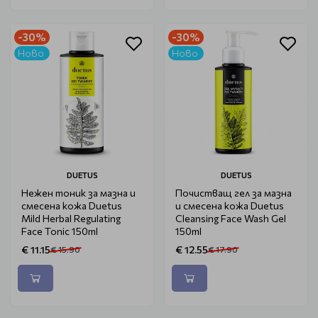
-30%
-30%
Ново
Ново
DUETUS
DUETUS
Нежен тоник за мазна и
Почистващ гел за мазна
смесена кожа Duetus
и смесена кожа Duetus
Mild Herbal Regulating
Cleansing Face Wash Gel
Face Tonic 150ml
150ml
€ 11.15
€ 12.55
€ 15.90
€ 17.90