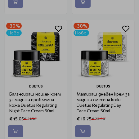
-30%
-30%
Ново
Ново
DUETUS
DUETUS
Балансиращ нощен крем
Матиращ дневен крем за
за мазна и проблемна
мазна и смесена кожа
кожа Duetus Regulating
Duetus Regulating Day
Night Face Cream 50ml
Face Cream 50ml
€ 15.05
€ 16.75
€ 21.50
€ 23.90