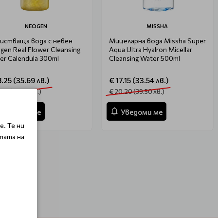
NEOGEN
MISSHA
истваща вода с невен
Мицеларна вода Missha Super
gen Real Flower Cleansing
Aqua Ultra Hyalron Micellar
er Calendula 300ml
Cleansing Water 500ml
8.25 (35.69 лв.)
€ 17.15 (33.54 лв.)
.47 (42.00 лв.)
€ 20.20 (39.50 лв.)
Уведоми ме
Уведоми ме
. Те ни
тата на