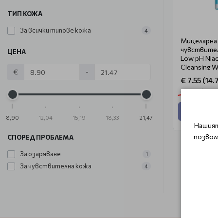
ТИП КОЖА
За всички типове кожа
4
Мицеларна 
чувствител
ЦЕНА
Low pH Niac
Cleansing W
€
-
€ 7.55 (14.
€ 8.90 (17.41 
Добави
8,90
12,04
15,19
18,33
21,47
Нашият
позвол
СПОРЕД ПРОБЛЕМА
За озаряване
1
За чувствителна кожа
4