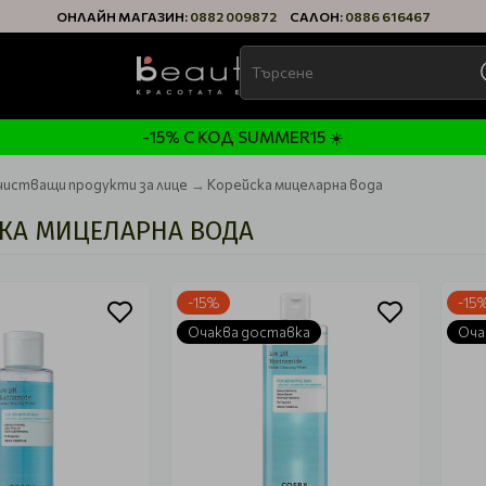
ОНЛАЙН МАГАЗИН:
0882 009872
САЛОН:
0886 616467
-15% С КОД SUMMER15 ☀️
чистващи продукти за лице
Корейска мицеларна вода
КА МИЦЕЛАРНА ВОДА
-15%
-15
Очаква доставка
Оча