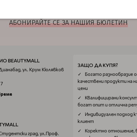
АБОНИРАЙТЕ СЕ ЗА НАШИЯ БЮЛЕТИН
ИО BEAUTYMALL
ЗАЩО ДА КУПЯ?
 Дианабад, ул. Крум Кюлявков
Богатo разнообразие 
качествени продукти на н
67
цени
време
Квалифицирани консул
богат опит и отлична ре
Индивидуален подход к
клиент
TYMALL
Коректно отношение, 
 Студентски град, ул.Проф.