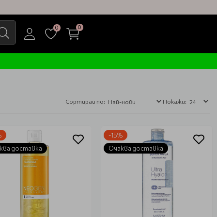
0
0
Сортирай по:
Покажи:
%
-15%
ква доставка
Очаква доставка