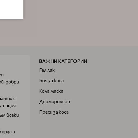
ВАЖНИ КАТЕГОРИИ
Гел лак
от
Боя за коса
ай-добри
Кола маска
танти с
Дермаролери
путация
Преси за коса
ъм всеки
бърза и