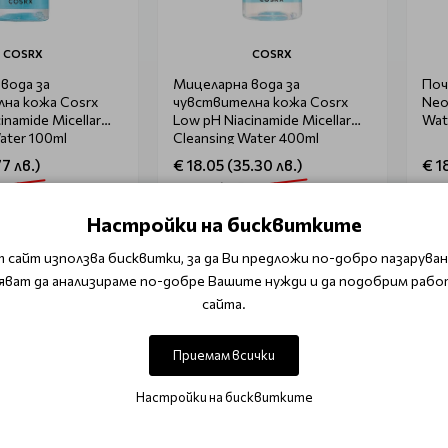
COSRX
COSRX
вода за
Мицеларна вода за
Поч
на кожа Cosrx
чувствителна кожа Cosrx
Neo
inamide Micellar
Low pH Niacinamide Micellar
Wat
ater 100ml
Cleansing Water 400ml
77 лв.)
€ 18.05 (35.30 лв.)
€ 1
лв.)
€ 21.22 (41.50 лв.)
€ 21
Настройки на бисквитките
 в количката
Уведоми ме
 сайт използва бисквитки, за да Ви предложи по-добро пазаруване
яват да анализираме по-добре Вашите нужди и да подобрим рабо
сайта.
Приемам всички
Настройки на бисквитките