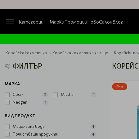
Категории
Марки
Промоции
Ново
Салон
Блог
Корейска козметика
Корейска козметика за лице
Корейски по
ФИЛТЪР
КОРЕЙС
МАРКА
-15%
Cosrx
Missha
2
1
Neogen
1
ВИД ПРОДУКТ
Мицеларна вода
4
Почистващи продукти
4