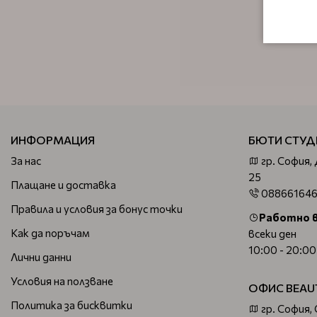
ИНФОРМАЦИЯ
БЮТИ СТУД
За нас
гр. София,
25
Плащане и доставка
08866164
Правила и условия за бонус точки
Работно 
Как да поръчам
всеки ден
10:00 - 20:00
Лични данни
Условия на ползване
ОФИС BEAU
Политика за бисквитки
гр. София,