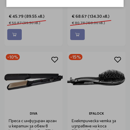
CeraStyle SW
Crimping Hair Waver 60mm
€ 45.79 (89.55 лв.)
€ 68.67 (134.30 лв.)
€ 50.87 (99.50 лв.)
€ 80.78 (158.00 лв.)
-10%
-15%
DIVA
EFALOCK
Преса с инфузиран арган
Електрическа четка за
и кератин за обем в
изправяне на коса