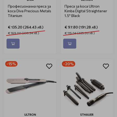
Професионална преса за
Преса за коса Ultron
коса Diva Precious Metals
Kimba Digital Straightener
Titanium
1.5" Black
€ 135.20 (264.43 лв.)
€ 97.80 (191.28 лв.)
€ 169.00 (330.54 лв.)
€ 115.04 (225.00 лв.)
-15%
-20%
ULTRON
STHAUER