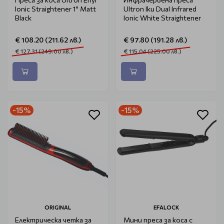
Ionic Straightener 1" Matt
Ultron Iku Dual Infrared
Black
Ionic White Straightener
€ 108.20 (211.62 лв.)
€ 97.80 (191.28 лв.)
€ 127.31 (249.00 лв.)
€ 115.04 (225.00 лв.)
-15%
-15%
ORIGINAL
EFALOCK
Електрическа четка за
Мини преса за коса с