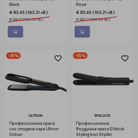
Black
Rose
€ 83.45 (163.21 лв.)
€ 83.45 (163.21 лв.)
€ 98.17 (192.00 лв.)
€ 98.17 (192.00 лв.)
-15%
-15%
ULTRON
EFALOCK
Професионална преса
Професионална
със студена пара Ultron
въздушна преса Efalock
Oshun
Styling Iron StylAir