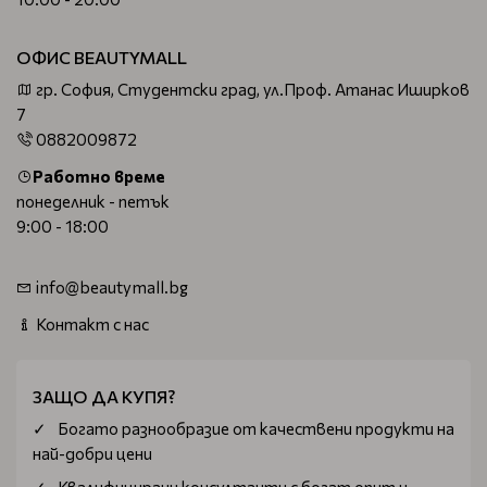
резервоар за вода, за да може по време на самата
работа косата да се овлажнява допълнително.
ОФИС BEAUTYMALL
Така не само я предпазвате, но и времето, през което
гр. София, Студентски град, ул.Проф. Атанас Иширков
трябва да задържите кичурите в нагретите плочи,
7
значително намалява.
0882009872
При повечето модели напълно основано може да
Работно време
очаквате да има функции като йонизиране и разбира се
понеделник - петък
фини настройки на времето и работната температура.
9:00 - 18:00
Изберете на ниска цена и гаранция 1
година от Beautymall.bg
info@beautymall.bg
Предлагаме ви само качествени модели уреди за
Контакт с нас
оформяне и стилизиране на косата. За всеки закупен уред
получавате пълна гаранция за качество в продължение
ЗАЩО ДА КУПЯ?
на 1 година.
Богатo разнообразие от качествени продукти на
Доставяме ви желаните стоки бързо и надеждно до
най-добри цени
всяка точка на страната. Ако стойността на
поръчката ви е над 70 лева, доставката е за наша