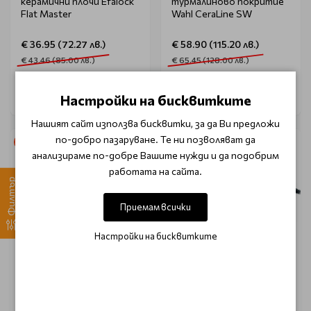
керамични плочи Efalock
турмалиново покритие
Flat Master
Wahl CeraLine SW
€ 36.95 (72.27 лв.)
€ 58.90 (115.20 лв.)
€ 43.46 (85.00 лв.)
€ 65.45 (128.00 лв.)
Настройки на бисквитките
Нашият сайт използва бисквитки, за да Ви предложи
по-добро пазаруване. Те ни позволяват да
-10%
-15%
анализираме по-добре Вашите нужди и да подобрим
работата на сайта.
Филтър
Приемам всички
Настройки на бисквитките
WAHL
BABYLISS PRO
Преса за коса с
Преса за обем в
керамични плочи Wahl
корените Babyliss Pro