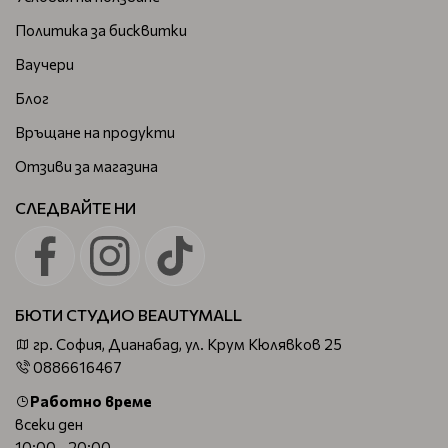
Така косата буквално се изправя, а ако искате ефектът
Политика за бисквитки
да е по-траен трябва да нанесете
подходящ
Ваучери
козметичен продукт за коса
, който в комбинация с
нагряването да промени временно структурата на
Блог
косата.
Връщане на продукти
Както при всички уреди, които използват висока
Отзиви за магазина
температура, тук също е повече от важно да
предпазите косата си.
СЛЕДВАЙТЕ НИ
Защитата от високите температури ще запази водния
баланс на всеки косъм и така няма да увредите косата
си.
Не подценявайте тази стъпка, за да не съжалявате в
БЮТИ СТУДИО BEAUTYMALL
последствие за неразумното си отношение.
гр. София, Дианабад, ул. Крум Кюлявков 25
Професионалните
преси за коса
ще ви предложат
0886616467
значително повече екстри, в сравнение с уредите, които
Работно време
ще намерите в обикновените магазини.
всеки ден
Някои от предлаганите модели имат дори вграден
10:00 - 20:00