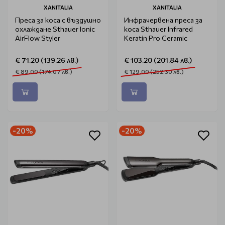
XANITALIA
XANITALIA
Преса за коса с въздушно
Инфрачервена преса за
охлаждане Sthauer Ionic
коса Sthauer Infrared
AirFlow Styler
Keratin Pro Ceramic
€ 71.20 (139.26 лв.)
€ 103.20 (201.84 лв.)
€ 89.00 (174.07 лв.)
€ 129.00 (252.30 лв.)
-20%
-20%