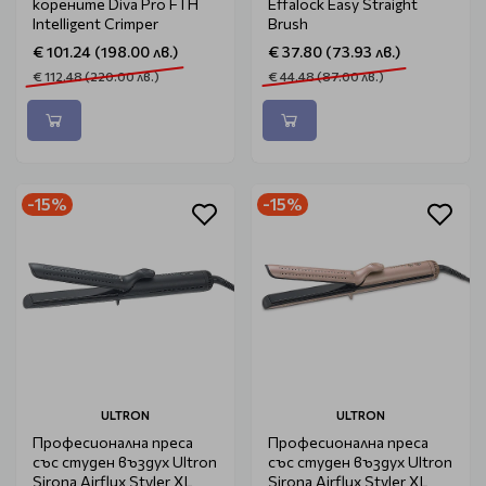
корените Diva Pro FTH
Effalock Easy Straight
Intelligent Crimper
Brush
€ 101.24 (198.00 лв.)
€ 37.80 (73.93 лв.)
€ 112.48 (220.00 лв.)
€ 44.48 (87.00 лв.)
-15%
-15%
ULTRON
ULTRON
Професионална преса
Професионална преса
със студен въздух Ultron
със студен въздух Ultron
Sirona Airflux Styler XL
Sirona Airflux Styler XL