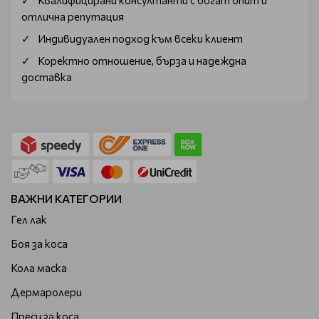
Квалифицирани консултанти с богат опит и
сметка.
отлична репутация
Имате и 14 дни, за да размислите и ако избраните стоки
Индивидуален подход към всеки клиент
и уреди не отговарят на очакванията ви, да заявите
Коректно отношение, бърза и надеждна
връщането им в нашия онлайн магазин.
доставка
ВАЖНИ КАТЕГОРИИ
Гел лак
Боя за коса
Кола маска
Дермаролери
Преси за коса