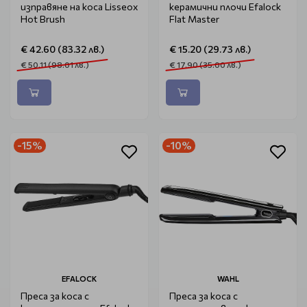
изправяне на коса Lisseox
керамични плочи Efalock
Hot Brush
Flat Master
€ 42.60 (83.32 лв.)
€ 15.20 (29.73 лв.)
€ 50.11 (98.01 лв.)
€ 17.90 (35.00 лв.)
-15%
-10%
EFALOCK
WAHL
Преса за коса с
Преса за коса с