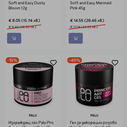
Soft and Easy Dusty
Soft and Easy Mermaid
Bloom 12g
Pink 45g
€ 8.05 (15.74 лв.)
€ 14.55 (28.46 лв.)
€ 9.46 (18.50 лв.)
€ 17.14 (33.52 лв.)
-15%
-40%
PALU
PALU
Изграждащ гел Palu Pro
Гел за декорации розово