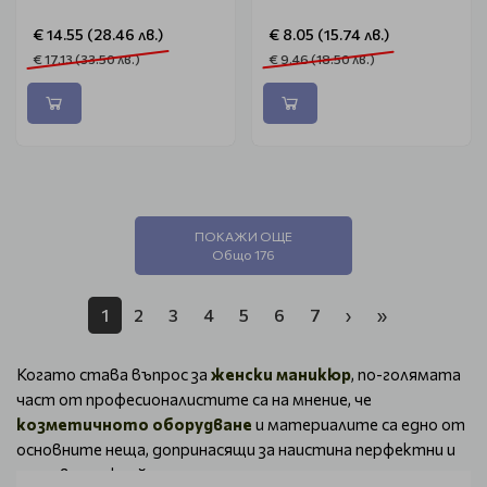
€ 14.55 (28.46 лв.)
€ 8.05 (15.74 лв.)
€ 17.13 (33.50 лв.)
€ 9.46 (18.50 лв.)
ПОКАЖИ ОЩЕ
Общо 176
1
2
3
4
5
6
7
›
»
Когато става въпрос за
женски маникюр
, по-голямата
част от професионалистите са на мнение, че
козметичното оборудване
и материалите са едно от
основните неща, допринасящи за наистина перфектни и
несравними крайни резултати.