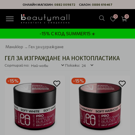
ОНЛАЙН МАГАЗИН:
0882 009872
САЛОН:
0886 616467
0
0
-15% С КОД SUMMER15 ☀️
Маникюр
Гел за изграждане
ГЕЛ ЗА ИЗГРАЖДАНЕ НА НОКТОПЛАСТИКА
Сортирай по:
Покажи:
-15%
-15%