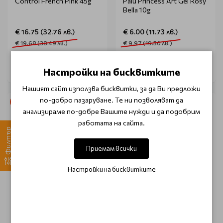
Control French Pink 45g
Palu Princess Art Gel Rosy
Bella 10g
€ 16.75 (32.76 лв.)
€ 6.00 (11.73 лв.)
€ 19.68 (38.49 лв.)
€ 9.97 (19.50 лв.)
Настройки на бисквитките
Нашият сайт използва бисквитки, за да Ви предложи
по-добро пазаруване. Те ни позволяват да
-15%
-15%
анализираме по-добре Вашите нужди и да подобрим
работата на сайта.
Филтър
Приемам всички
Настройки на бисквитките
PALU
CLARESA
Гел в бутилка розов с
Изграждащ гел светло
частици Palu Pro Master
бежово Claresa Hard and