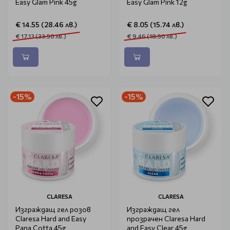
Easy Glam Pink 45g
Easy Glam Pink 12g
€ 14.55 (28.46 лв.)
€ 8.05 (15.74 лв.)
€ 17.13 (33.50 лв.)
€ 9.46 (18.50 лв.)
-15%
-15%
CLARESA
CLARESA
Изграждащ гел розов
Изграждащ гел
Claresa Hard and Easy
прозрачен Claresa Hard
Pana Cotta 45g
and Easy Clear 45g