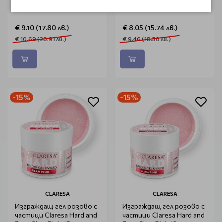
Bottle Gel Rose Flakes 11g
Easy Light Beige 12g
€ 9.10 (17.80 лв.)
€ 8.05 (15.74 лв.)
€ 10.69 (20.91 лв.)
€ 9.46 (18.50 лв.)
-15%
-15%
CLARESA
CLARESA
Изграждащ гел розово с
Изграждащ гел розово с
частици Claresa Hard and
частици Claresa Hard and