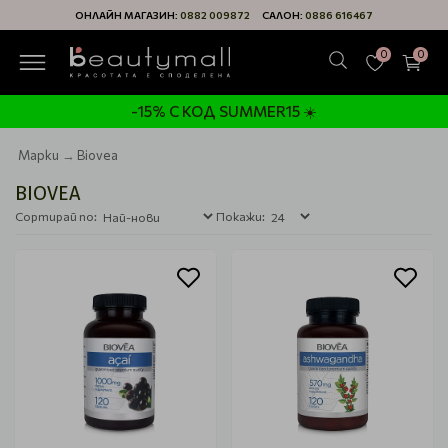
ОНЛАЙН МАГАЗИН:
0882 009872
САЛОН:
0886 616467
0
0
-15% С КОД SUMMER15 ☀️
Марки
Biovea
BIOVEA
Сортирай по:
Покажи: