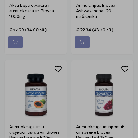
Акай Бери е мощен
Анти стрес Biovea
антиоксидант Biovea
Ashwagandha 120
1000mg
таблетки
€ 17.69 (34.60 лв.)
€ 22.34 (43.70 лв.)
Антиоксидант и
Антиоксидант против
имуностимулант Biovea
стареене Biovea
Papaya Enzyme 500mg
Resveratrol 250mg