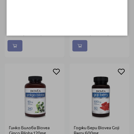
Витамин А Biovea Vitamin
Гел при навяхвания и
A 100 софтгел капсули
травми с алое вера
Biovea 118ml
€ 8.85 (17.30 лв.)
€ 31.44 (61.50 лв.)
Гинко Билоба Biovea
Годжи Бери Biovea Goji
Ginco Biloba 120mg
Berry 600mg