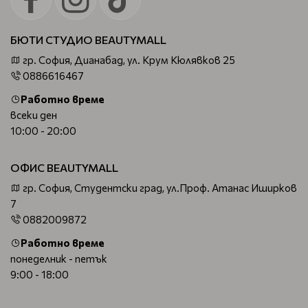
БЮТИ СТУДИО BEAUTYMALL
гр. София, Дианабад, ул. Крум Кюлявков 25
0886616467
Работно време
всеки ден
10:00 - 20:00
ОФИС BEAUTYMALL
гр. София, Студентски град, ул.Проф. Атанас Иширков
7
0882009872
Работно време
понеделник - петък
9:00 - 18:00