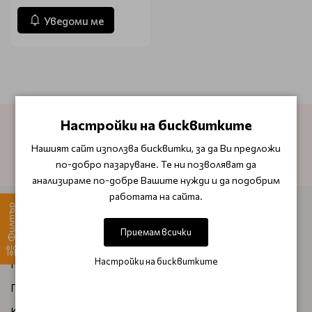
Уведоми ме
Настройки на бисквитките
АБОНИРАЙТЕ СЕ ЗА НАШИЯ БЮЛЕТИН
Нашият сайт използва бисквитки, за да Ви предложи
по-добро пазаруване. Те ни позволяват да
анализираме по-добре Вашите нужди и да подобрим
работата на сайта.
Филтър
ИНФОРМАЦИЯ
Приемам всички
За нас
Настройки на бисквитките
Плащане и доставка
Правила и условия за бонус точки
Как да поръчам