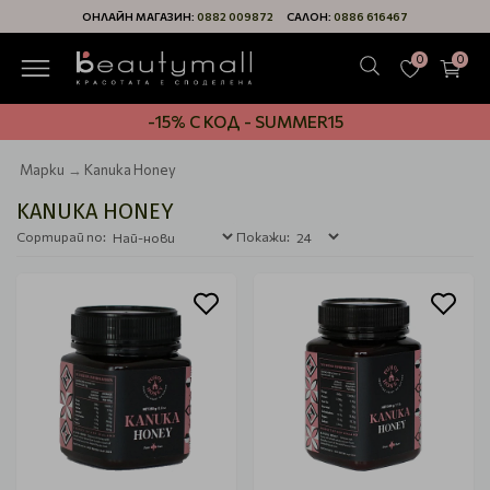
ОНЛАЙН МАГАЗИН:
0882 009872
САЛОН:
0886 616467
0
0
-15% С КОД - SUMMER15
Марки
Kanuka Honey
KANUKA HONEY
Сортирай по:
Покажи: