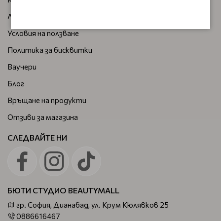
Лични данни
Условия на ползване
Политика за бисквитки
Ваучери
Блог
Връщане на продукти
Отзиви за магазина
СЛЕДВАЙТЕ НИ
БЮТИ СТУДИО BEAUTYMALL
гр. София, Дианабад, ул. Крум Кюлявков 25
0886616467