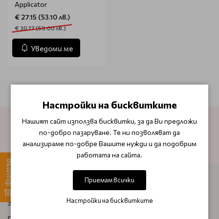
Applicator
€ 27.15 (53.10 лв.)
€ 30.17 (59.00 лв.)
Уведоми ме
Настройки на бисквитките
Нашият сайт използва бисквитки, за да Ви предложи
по-добро пазаруване. Те ни позволяват да
АБОНИРАЙТЕ СЕ ЗА НАШИЯ БЮЛЕТИН
анализираме по-добре Вашите нужди и да подобрим
работата на сайта.
Филтър
Приемам всички
ИНФОРМАЦИЯ
Настройки на бисквитките
За нас