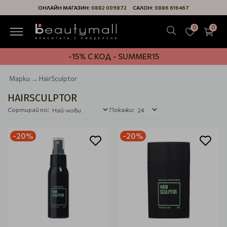
ОНЛАЙН МАГАЗИН:
0882 009872
САЛОН:
0886 616467
0
0
-15% С КОД - SUMMER15
Марки
HairSculptor
HAIRSCULPTOR
Сортирай по:
Покажи:
-20%
-20%