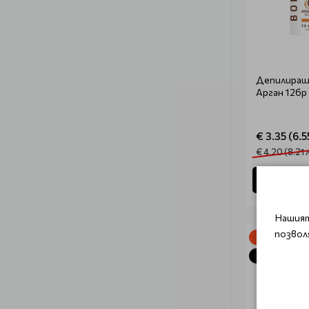
Депилиращи
Арган 12бр
€ 3.35 (6.5
€ 4.20 (8.21 
Уведом
Нашият
позвол
-20%
Очаква дос