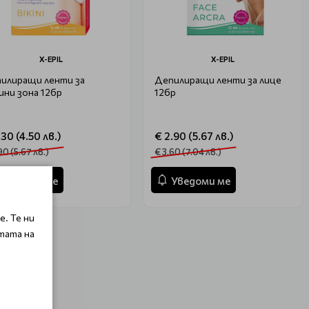
X-EPIL
X-EPIL
илиращи ленти за
Депилиращи ленти за лице
ини зона 12бр
12бр
.30 (4.50 лв.)
€ 2.90 (5.67 лв.)
90 (5.67 лв.)
€ 3.60 (7.04 лв.)
Уведоми ме
Уведоми ме
. Те ни
тата на