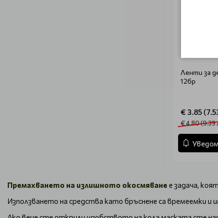
Ленти за д
12бр
€ 3.85 (7.5
€ 4.80 (9.39 
Уведом
Премахването на излишното окосмяване
е задача, коя
Използването на средства като бръснене са времеемки и
Ако вече сте открили удобството на кола маската сте ная