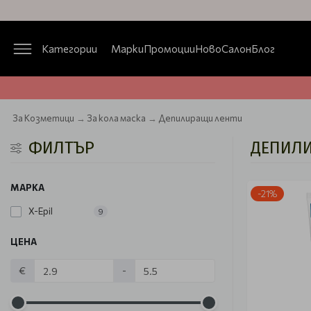
Категории
Марки
Промоции
Ново
Салон
Блог
За Козметици
За кола маска
Депилиращи ленти
ФИЛТЪР
ДЕПИЛИ
МАРКА
-21%
X-Epil
9
ЦЕНА
€
-