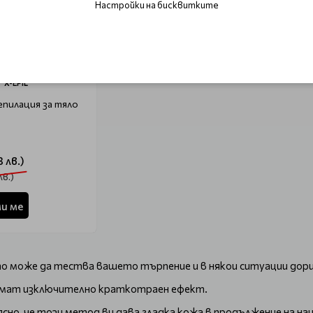
Настройки на бисквитките
X-EPIL
епилация за тяло
3 лв.)
лв.)
и ме
то може да тества вашето търпение и в някои ситуации дори
 имат изключително краткотраен ефект.
сно, че този метод ви дава гладка кожа в продължение на на