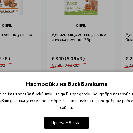
X-EPIL
X-EPIL
 ленти за тяло с
Депилиращи ленти за лице
Деп
хипоалергенни 12бр
бик
5 лв.)
€ 3.10 (6.06 лв.)
€ 2
лв.)
€ 3.90 (7.63 лв.)
€ 2.
и ме
Уведоми ме
Настройки на бисквитките
 сайт използва бисквитки, за да Ви предложи по-добро пазаруване
яват да анализираме по-добре Вашите нужди и да подобрим рабо
сайта.
тавка
Приемам всички