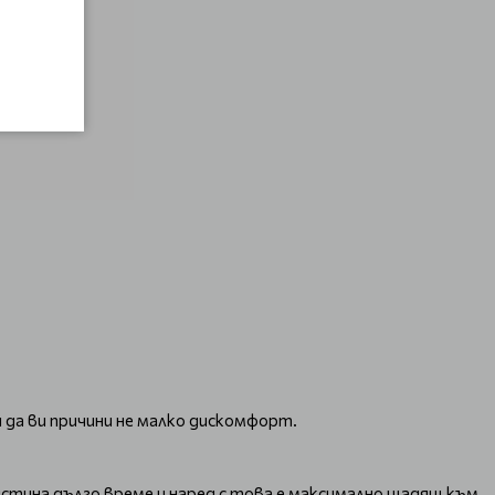
 да ви причини не малко дискомфорт.
истина дълго време и наред с това е максимално щадящ към