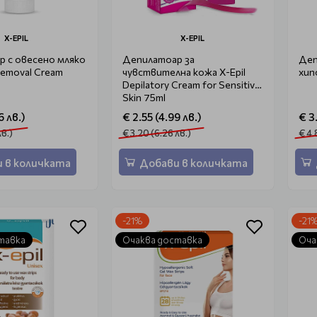
X-EPIL
X-EPIL
 с овесено мляко
Депилатоар за
Деп
 Removal Cream
чувствителна кожа X-Epil
хип
Depilatory Cream for Sensitive
Skin 75ml
6 лв.)
€ 2.55 (4.99 лв.)
€ 3
лв.)
€ 3.20 (6.26 лв.)
€ 4.
 в количката
Добави в количката
-21%
-21
тавка
Очаква доставка
Оча