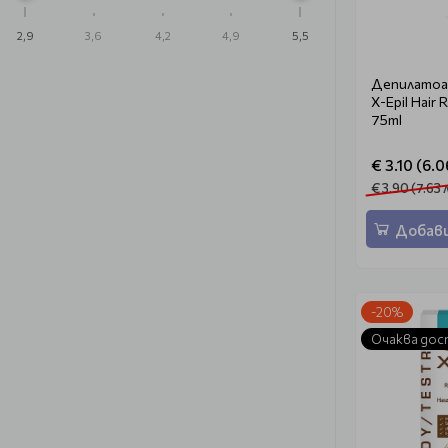
2,9
3,6
4,2
4,9
5,5
Депилатоар
X-Epil Hair
75ml
€ 3.10 (6.0
€ 3.90 (7.63 
Добави
-20%
Очаква дос