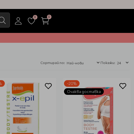
0
0
Сортирай по:
Покажи:
%
-20%
Очаква доставка