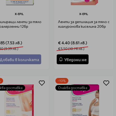
X-EPIL
X-EPIL
илиращи ленти за тяло
Ленти за депилация за тяло с
оалергенни 12бр
хиалуронова киселина 20бр
.85 (7.53 лв.)
€ 4.40 (8.61 лв.)
80 (9.39 лв.)
€ 5.50 (10.76 лв.)
Добави в количката
Уведоми ме
%
-19%
ква доставка
Очаква доставка