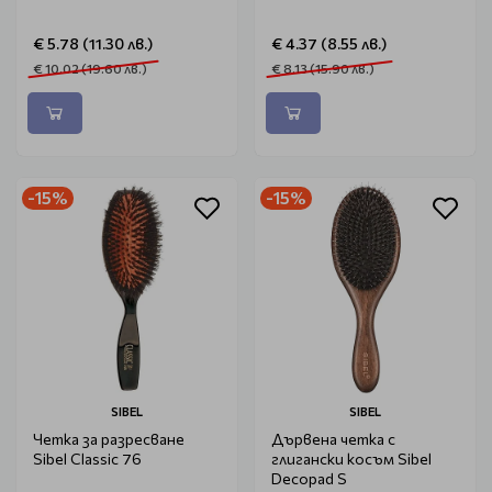
€ 5.78 (11.30 лв.)
€ 4.37 (8.55 лв.)
€ 10.02 (19.60 лв.)
€ 8.13 (15.90 лв.)
-15%
-15%
SIBEL
SIBEL
Четка за разресване
Дървена четка с
Sibel Classic 76
глигански косъм Sibel
Decopad S