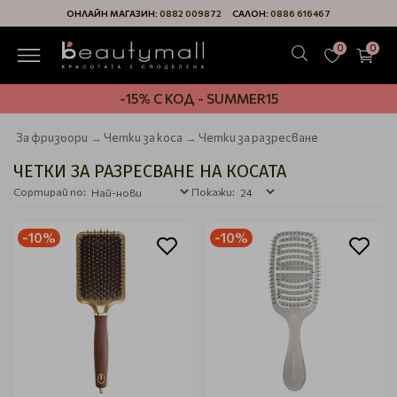
ОНЛАЙН МАГАЗИН:
0882 009872
САЛОН:
0886 616467
0
0
-15% С КОД - SUMMER15
За фризьори
Четки за коса
Четки за разресване
ЧЕТКИ ЗА РАЗРЕСВАНЕ НА КОСАТА
Сортирай по:
Покажи:
-10%
-10%