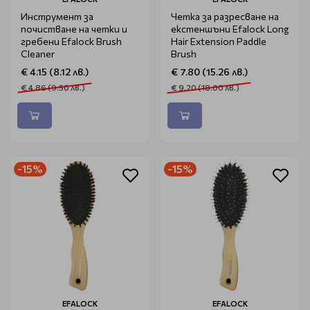
Инструмент за
Четка за разресване на
почистване на четки и
екстеншъни Efalock Long
гребени Efalock Brush
Hair Extension Paddle
Cleaner
Brush
€ 4.15 (8.12 лв.)
€ 7.80 (15.26 лв.)
€ 4.86 (9.50 лв.)
€ 9.20 (18.00 лв.)
-15%
-15%
EFALOCK
EFALOCK