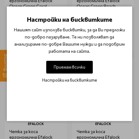
ергономична Efalock
ергономична Efalock
Ocean Green Coral
Ocean Green Beach
Настройки на бисквитките
€ 6.90 (13.50 лв.)
€ 6.90 (13.50 лв.)
€ 8.13 (15.90 лв.)
€ 8.13 (15.90 лв.)
Нашият сайт използва бисквитки, за да Ви предложи
по-добро пазаруване. Те ни позволяват да
анализираме по-добре Вашите нужди и да подобрим
работата на сайта.
Филтър
-15%
-15%
Приемам всички
Настройки на бисквитките
EFALOCK
EFALOCK
Четка за коса
Четка за коса
ергономична Efalock
ергономична Efalock