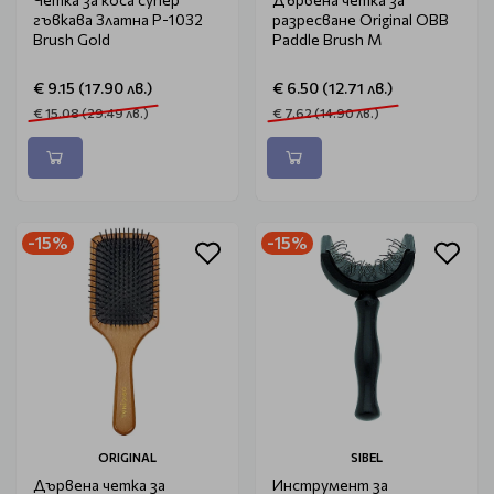
гъвкава Златна P-1032
разресване Original OBB
Brush Gold
Paddle Brush M
€ 9.15 (17.90 лв.)
€ 6.50 (12.71 лв.)
€ 15.08 (29.49 лв.)
€ 7.62 (14.90 лв.)
-15%
-15%
ORIGINAL
SIBEL
Дървена четка за
Инструмент за