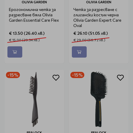
OLIVIA GARDEN
OLIVIA GARDEN
Ерогономична четка за
Четка за разресване с
разресване бяла Olivia
глигански косъм черна
Garden Essential Care Flex
Olivia Garden Expert Care
Oval
€ 13.50 (26.40 лв.)
€ 26.10 (51.05 лв.)
€ 15.00 (29.34 лв.)
€ 29.00 (56.72 лв.)
-15%
-15%
EFALOCK
EFALOCK