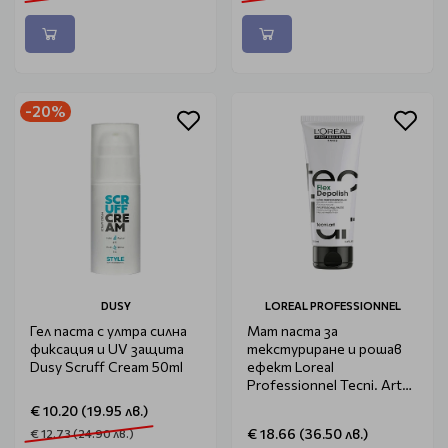
-20%
DUSY
LOREAL PROFESSIONNEL
Гел паста с ултра силна
Мат паста за
фиксация и UV защита
текстуриране и рошав
Dusy Scruff Cream 50ml
ефект Loreal
Professionnel Tecni. Art
Depolish 100ml
€ 10.20 (19.95 лв.)
€ 18.66 (36.50 лв.)
€ 12.73 (24.90 лв.)