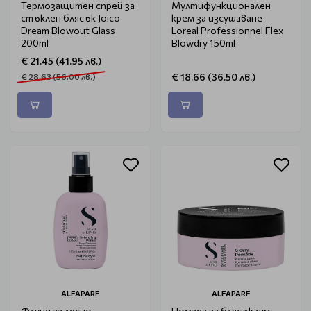
Термозащитен спрей за
Мултифункционален
стъклен блясък Joico
крем за изсушаване
Dream Blowout Glass
Loreal Professionnel Flex
200ml
Blowdry 150ml
€ 21.45 (41.95 лв.)
€ 18.66 (36.50 лв.)
€ 28.63 (56.00 лв.)
ALFAPARF
ALFAPARF
Флуид за лесно
Помада за блясък със