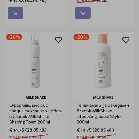
€ 17.38 (34.00 лв.)
€ 18.41 (36.00 лв.)
-20%
-20%
MILK SHAKE
MILK SHAKE
Оформящ мус със
Течен гланц за огледален
средна фиксация за обем
блясък MilkShake
и блясък Milk Shake
Lifestyling Liquid Styler
Shaping Foam 200ml
200ml
€ 14.75 (28.85 лв.)
€ 14.75 (28.85 лв.)
€ 18.41 (36.00 лв.)
€ 18.41 (36.00 лв.)