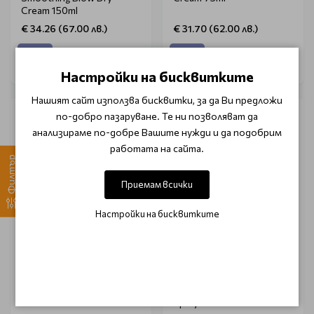
Cream 150ml
€ 34.26 (67.00 лв.)
€ 31.70 (62.00 лв.)
Настройки на бисквитките
Нашият сайт използва бисквитки, за да Ви предложи
по-добро пазаруване. Те ни позволяват да
анализираме по-добре Вашите нужди и да подобрим
работата на сайта.
Филтър
Приемам всички
Настройки на бисквитките
KERASILK HAIR CARE
CHI
Фиксираща гел-спирала
Термозащитен спрей
за изглаждане на коса и
CHI Iron Guard Botanical
вежди Kerasilk Flyaway
Bliss Thermal Protection
Wand
Spray 59ml