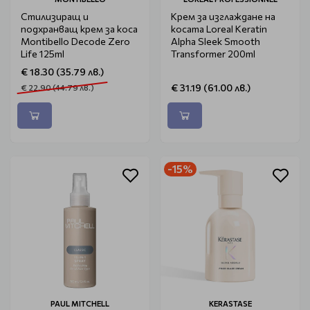
Стилизиращ и
Крем за изглаждане на
подхранващ крем за коса
косата Loreal Keratin
Montibello Decode Zero
Alpha Sleek Smooth
Life 125ml
Transformer 200ml
€ 18.30 (35.79 лв.)
€ 31.19 (61.00 лв.)
€ 22.90 (44.79 лв.)
-15%
PAUL MITCHELL
KERASTASE