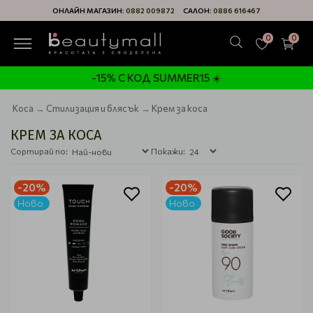
ОНЛАЙН МАГАЗИН:
0882 009872
САЛОН:
0886 616467
0
0
-15% С КОД SUMMER15 ☀️
Коса
Стилизация и блясък
Крем за коса
КРЕМ ЗА КОСА
Сортирай по:
Покажи:
-20%
-20%
Ново
Ново