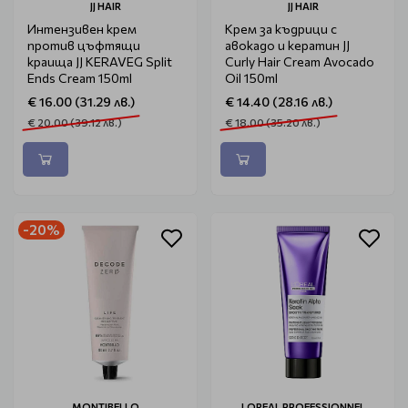
JJ HAIR
JJ HAIR
Интензивен крем
Крем за къдрици с
против цъфтящи
авокадо и кератин JJ
краища JJ KERAVEG Split
Curly Hair Cream Avocado
Ends Cream 150ml
Oil 150ml
€ 16.00 (31.29 лв.)
€ 14.40 (28.16 лв.)
€ 20.00 (39.12 лв.)
€ 18.00 (35.20 лв.)
-20%
MONTIBELLO
LOREAL PROFESSIONNEL