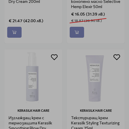
Dry Cream 200ml
конопено масло Selective
Hemp Elexir 50ml
€ 16.05 (31.39 лв.)
€ 21.47 (42.00 лв.)
€ 18.87 (36.90 лв.)
KERASILK HAIR CARE
KERASILK HAIR CARE
Изглаждащ крем с
Текстуриращ крем
термозащита Kerasilk
Kerasilk Styling Texturizing
Smoothing Blow Dry
Cream 75ml