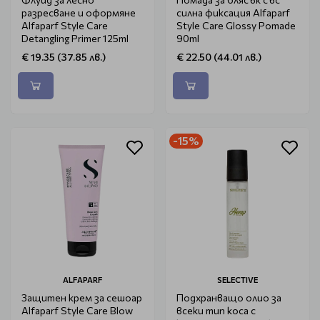
разресване и оформяне
силна фиксация Alfaparf
Alfaparf Style Care
Style Care Glossy Pomade
Detangling Primer 125ml
90ml
€ 19.35 (37.85 лв.)
€ 22.50 (44.01 лв.)
-15%
ALFAPARF
SELECTIVE
Защитен крем за сешоар
Подхранващо олио за
Alfaparf Style Care Blow
всеки тип коса с