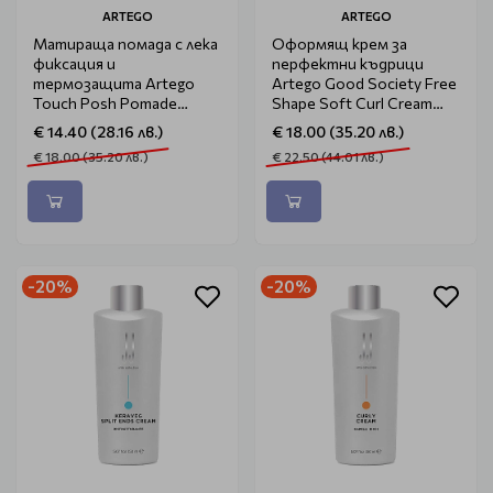
ARTEGO
ARTEGO
Матираща помада с лека
Оформящ крем за
фиксация и
перфектни къдрици
термозащита Artego
Artego Good Society Free
Touch Posh Pomade
Shape Soft Curl Cream
100ml
100ml
€ 14.40 (28.16 лв.)
€ 18.00 (35.20 лв.)
€ 18.00 (35.20 лв.)
€ 22.50 (44.01 лв.)
-20%
-20%