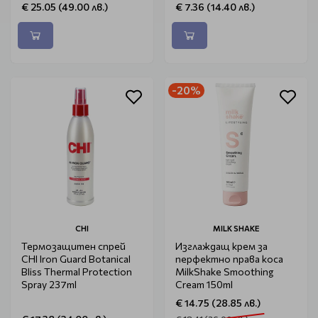
€ 25.05 (49.00 лв.)
€ 7.36 (14.40 лв.)
-20%
CHI
MILK SHAKE
Термозащитен спрей
Изглаждащ крем за
CHI Iron Guard Botanical
перфектно права коса
Bliss Thermal Protection
MilkShake Smoothing
Spray 237ml
Cream 150ml
€ 14.75 (28.85 лв.)