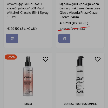
Мултифункционален
Изглаждащ крем за коса
спрей за коса 15в1 Paull
без изплакване Kerastase
Mitchell Classic 15in1 Spray
Gloss Absolu Frizz-Glaze
150ml
Cream 240ml
€ 42.10 (82.34 лв.)
€ 29.50 (57.70 лв.)
€ 49.50 (96.81 лв.)
-25%
JOICO
LOREAL PROFESSIONNEL