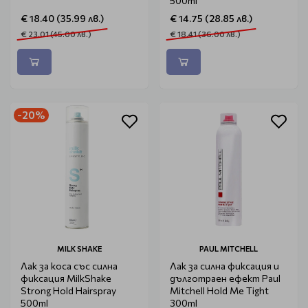
500ml
€ 18.40 (35.99 лв.)
€ 14.75 (28.85 лв.)
€ 23.01 (45.00 лв.)
€ 18.41 (36.00 лв.)
-20%
MILK SHAKE
PAUL MITCHELL
Лак за коса със силна
Лак за силна фиксация и
фиксация MilkShake
дълготраен ефект Paul
Strong Hold Hairspray
Mitchell Hold Me Tight
500ml
300ml