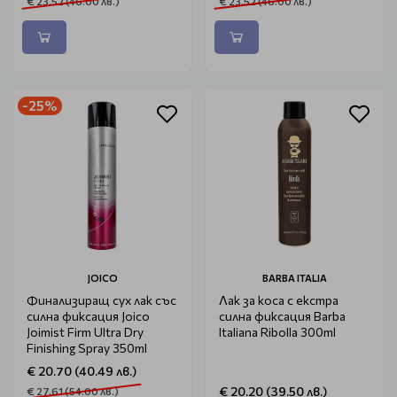
€ 23.52 (46.00 лв.)
€ 23.52 (46.00 лв.)
-25%
JOICO
BARBA ITALIA
Финализиращ сух лак със
Лак за коса с екстра
силна фиксация Joico
силна фиксация Barba
Joimist Firm Ultra Dry
Italiana Ribolla 300ml
Finishing Spray 350ml
€ 20.70 (40.49 лв.)
€ 20.20 (39.50 лв.)
€ 27.61 (54.00 лв.)