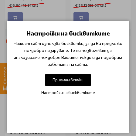
€ 6.60 (12.91 лв.)
€ 28.12 (55.00 лв.)
Настройки на бисквитките
-25%
-25%
Нашият сайт използва бисквитки, за да Ви предложи
по-добро пазаруване. Те ни позволяват да
анализираме по-добре Вашите нужди и да подобрим
работата на сайта.
Филтър
Приемам всички
Настройки на бисквитките
JOICO
JOICO
Финализиращ лак със
Лак за коса за обем с
силна фиксация Joico
екстра силна фиксация
JoiMist Firm Protective
Joico Flip Turn Volumizing
Finishing Spray 300ml
Finishing Spray 300ml
€ 17.65 (34.52 лв.)
€ 17.65 (34.52 лв.)