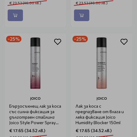
€ 23.52 (46.00 лв.)
€ 23.52 (46.00 лв.)
-25%
-25%
JOICO
JOICO
Бързосъхнещ лак за коса
Лак за коса с
със силна фиксация за
предпазване от влага и
дълготраен стайлинг
лека фиксация Joico
Joico Style Power Spray
Humidity Blocker 150ml
300ml
€ 17.65 (34.52 лв.)
€ 17.65 (34.52 лв.)