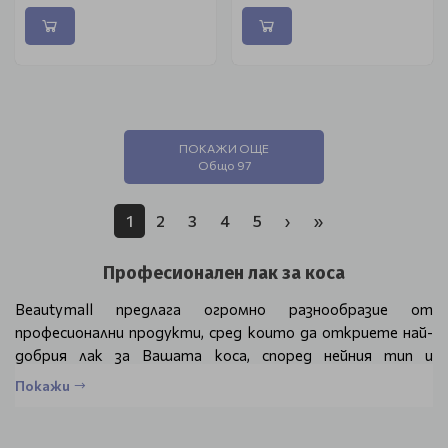
ПОКАЖИ ОЩЕ
Общо 97
1
2
3
4
5
›
»
Професионален лак за коса
Beautymall предлага огромно разнообразие от
професионални продукти, сред които да откриете най-
добрия лак за Вашата коса, според нейния тип и
състояние, съобразно прическата, която искате да
Покажи
постигнете. Професионалните лакове имат различни
степени на дълготрайна фиксация. Работата с тях е
лесна и ефективна, а формулите им се грижат за косата,