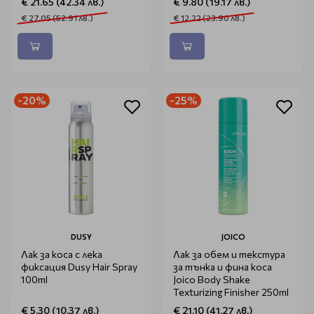
€ 21.65 (42.34 лв.)
€ 9.80 (19.17 лв.)
€ 27.05 (52.91 лв.)
€ 12.22 (23.90 лв.)
-20%
-25%
DUSY
JOICO
Лак за коса с лека
Лак за обем и текстура
фиксация Dusy Hair Spray
за тънка и фина коса
100ml
Joico Body Shake
Texturizing Finisher 250ml
€ 5.30 (10.37 лв.)
€ 21.10 (41.27 лв.)