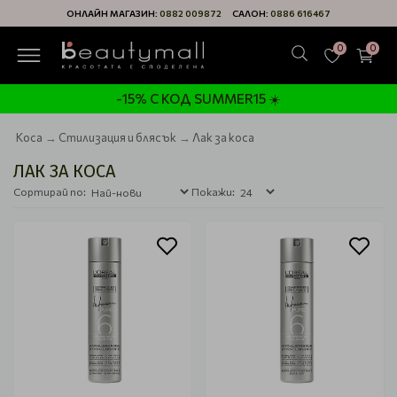
ОНЛАЙН МАГАЗИН:
0882 009872
САЛОН:
0886 616467
0
0
-15% С КОД SUMMER15 ☀️
Коса
Стилизация и блясък
Лак за коса
ЛАК ЗА КОСА
Сортирай по:
Покажи: