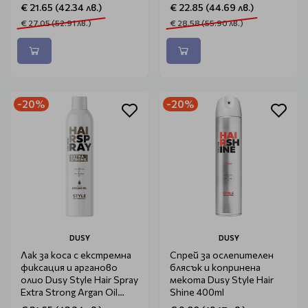
€ 21.65 (42.34 лв.)
€ 22.85 (44.69 лв.)
€ 27.05 (52.91 лв.)
€ 28.58 (55.90 лв.)
-20%
-20%
DUSY
DUSY
Лак за коса с екстремна
Спрей за ослепителен
фиксация и арганово
блясък и копринена
олио Dusy Style Hair Spray
мекота Dusy Style Hair
Extra Strong Argan Oil
Shine 400ml
400ml