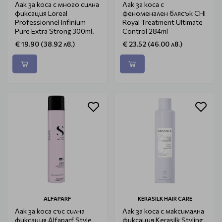
Лак за коса с много силна
Лак за коса с
фиксация Loreal
феноменален блясък CHI
Professionnel Infinium
Royal Treatment Ultimate
Pure Extra Strong 300ml.
Control 284ml
€ 19.90 (38.92 лв.)
€ 23.52 (46.00 лв.)
ALFAPARF
KERASILK HAIR CARE
Лак за коса със силна
Лак за коса с максимална
фиксация Alfaparf Style
фиксация Kerasilk Styling