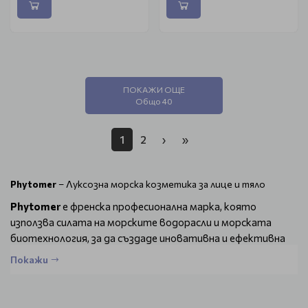
ПОКАЖИ ОЩЕ
Общо 40
1
2
›
»
Phytomer
– Луксозна морска козметика за лице и тяло
Phytomer
е френска професионална марка, която
използва силата на морските водорасли и морската
биотехнология, за да създаде иновативна и ефективна
грижа за кожата. С повече от 50 години опит,
Phytomer
Покажи
е пионер в използването на натурални морски активни
съставки, които възстановяват, подхранват и
защитават кожата.