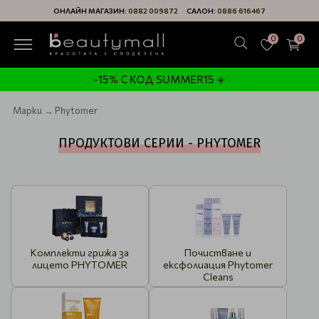
ОНЛАЙН МАГАЗИН:
0882 009872
САЛОН:
0886 616467
0
0
-15% С КОД SUMMER15 ☀️
Марки
Phytomer
ПРОДУКТОВИ СЕРИИ - PHYTOMER
Комплекти грижа за
Почистване и
лицето PHYTOMER
ексфолиация Phytomer
Cleans