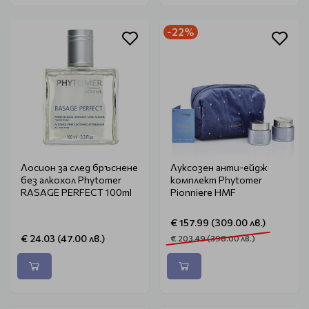
-22%
Лосион за след бръснене
Луксозен анти-ейдж
без алкохол Phytomer
комплект Phytomer
RASAGE PERFECT 100ml
Pionniere HMF
€ 157.99 (309.00 лв.)
€ 24.03 (47.00 лв.)
€ 203.49 (398.00 лв.)