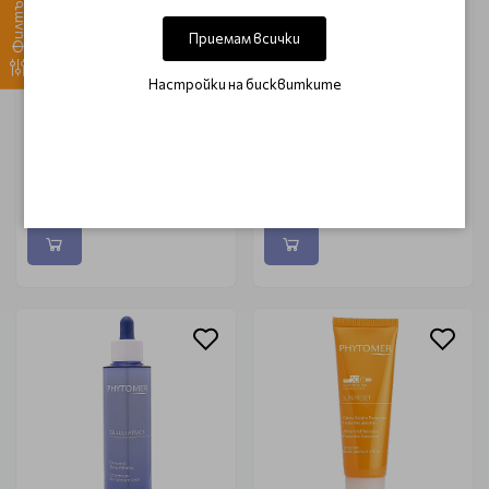
Филтър
Приемам всички
Настройки на бисквитките
Серум за безупречна
Серум за лице с кислород
кожа Phytomer
Phyomer Soufle Marin
EMERGENCE SERUM 30ml
30ml
€ 51.64 (101.00 лв.)
€ 44.48 (87.00 лв.)