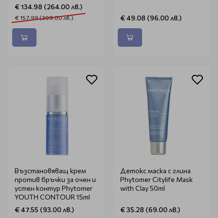
€ 134.98 (264.00 лв.)
€ 49.08 (96.00 лв.)
€ 157.99 (309.00 лв.)
Възстановяващ крем
Детокс маска с глина
против бръчки за очен и
Phytomer Citylife Mask
устен контур Phytomer
with Clay 50ml
YOUTH CONTOUR 15ml
€ 47.55 (93.00 лв.)
€ 35.28 (69.00 лв.)