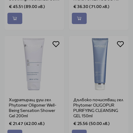
MILK 250ml
€ 45.51 (89.00 лв.)
€ 36.30 (71.00 лв.)
Хидратиращ душ гел
Дълбоко почистващ гел
Phytomer Oligomer Well-
Phytomer OLIGOPUR
Being Sensation Shower
PURIFYING CLEANSING
Gel 200ml
GEL 150ml
€ 21.47 (42.00 лв.)
€ 25.56 (50.00 лв.)