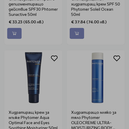
депигментиращо
хидратиращ крем SPF 50
действие SPF30 Phtomer
Phytomer Soleil Ocean
Sunactive 50ml
50ml
€ 33.23 (65.00 лв.)
€ 37.84 (74.00 лв.)
Хидратиращ крем за
Хидратиращо мляко за
мъже Phytomer Aqua
тяло Phytomer
Optimal Face and Eyes
OLEOCREME ULTRA-
Soothing Moisturizer 50ml
MOISTURIZING BODY