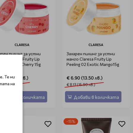
CLARESA
CLARESA
арен пилинг за устни
Захарен пилинг за устни
ша Claresa Fruity Lip
манго Claresa Fruity Lip
ling 03 Shy Cherry 15g
Peeling 02 Exotic Mango15g
. Те ни
.90 (13.50 лв.)
€ 6.90 (13.50 лв.)
тата на
13 (15.90 лв.)
€ 8.13 (15.90 лв.)
Добави в количката
Добави в количката
%
-15%