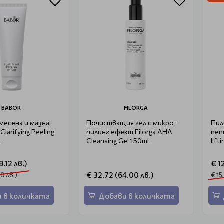
BABOR
FILORGA
смесена и мазна
Почистващия гел с микро-
Пил
larifying Peeling
пилинг ефект Filorga AHA
пеп
.
Cleansing Gel 150ml
lift
.12 лв.)
€ 1
€ 32.72 (64.00 лв.)
0 лв.)
€ 15
 в количката
Добави в количката