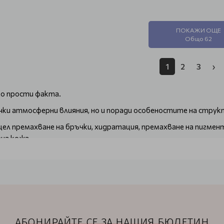
ПОКАЖИ ОЩЕ
Общо 62
1
2
3
›
ко прости факта.
ички атмосферни влияния, но и поради особеностите на струк
цел премахване на бръчки, хидратация, премахване на пигмен
ена кожа.
 пяна, гел, мус или мицеларна вода.
а да премахнете не само мъртвите клетки, но и почистите в 
арки
гарантиран произход, за да нямате грам съмнение в качества
АБОНИРАЙТЕ СЕ ЗА НАШИЯ БЮЛЕТИН