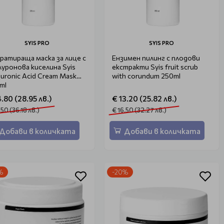
SYIS PRO
SYIS PRO
ратираща маска за лице с
Ензимен пилинг с плодови
луронова киселина Syis
екстракти Syis fruit scrub
luronic Acid Cream Mask
with corundum 250ml
ml
4.80 (28.95 лв.)
€ 13.20 (25.82 лв.)
.50 (36.18 лв.)
€ 16.50 (32.27 лв.)
Добави в количката
Добави в количката
%
-20%