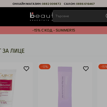
ОНЛАЙН МАГАЗИН:
0882 009872
САЛОН:
0886 616467
-15% С КОД - SUMMER15
 ЗА ЛИЦЕ
-13%
-15