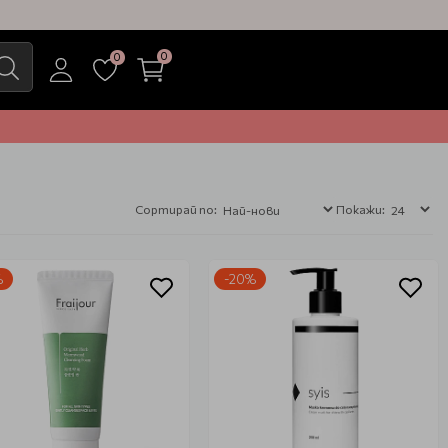
0
0
Сортирай по:
Покажи:
%
-20%