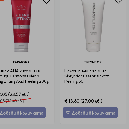
FARMONA
SKEYNDOR
инг с АНА киселини и
Нежен пилинг за лице
тиди Farmona Filler &
Skeyndor Essential Soft
ing Lifting Acid Peeling 200g
Peeling 50ml
2.05 (23.57 лв.)
€ 13.80 (27.00 лв.)
.08 (29.49 лв.)
Добави в количката
Добави в количката