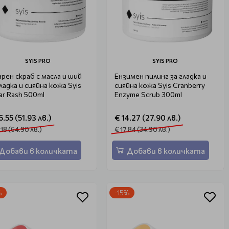
SYIS PRO
SYIS PRO
арен скраб с масла и ший
Ензимен пилинг за гладка и
гладка и сияйна кожа Syis
сияйна кожа Syis Cranberry
ar Rash 500ml
Enzyme Scrub 300ml
6.55 (51.93 лв.)
€ 14.27 (27.90 лв.)
.18 (64.90 лв.)
€ 17.84 (34.90 лв.)
Добави в количката
Добави в количката
%
-15%