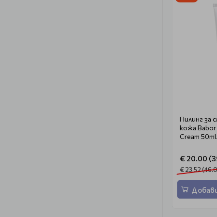
Пилинг за 
кожа Babor C
Cream 50ml
€ 20.00 (39
€ 23.52 (46.0
Добави