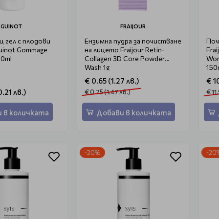
GUINOT
FRAIJOUR
 гел с плодови
Ензимна пудра за почистване
Поч
uinot Gommage
на лицето Fraijour Retin-
Frai
50ml
Collagen 3D Core Powder
Wor
Wash 1g
150
€ 0.65 (1.27 лв.)
€ 10
.21 лв.)
€ 0.75 (1.47 лв.)
€ 11
 в количката
Добави в количката
-20%
-20