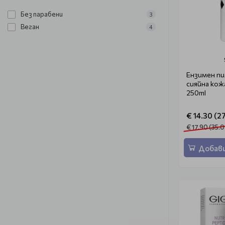
Без парабени
3
Веган
4
Ензимен пил
сияйна кожа
250ml
€ 14.30 (27
€ 17.90 (35.0
Добави