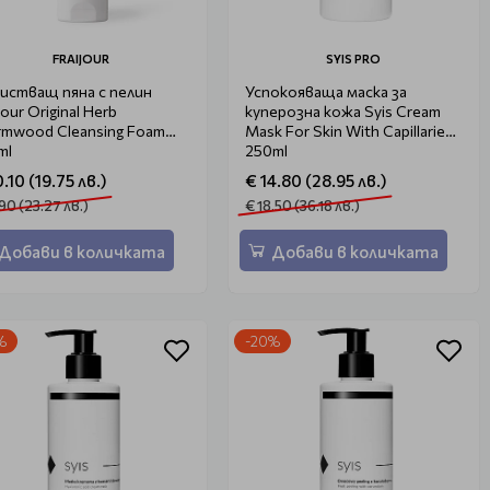
FRAIJOUR
SYIS PRO
истващ пяна с пелин
Успокояваща маска за
jour Original Herb
куперозна кожа Syis Cream
mwood Cleansing Foam
Mask For Skin With Capillaries
ml
250ml
.10 (19.75 лв.)
€ 14.80 (28.95 лв.)
.90 (23.27 лв.)
€ 18.50 (36.18 лв.)
Добави в количката
Добави в количката
%
-20%