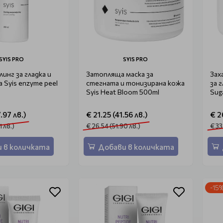
SYIS PRO
SYIS PRO
инг за гладка и
Затопляща маска за
Зах
 Syis enzyme peel
стегната и тонизирана кожа
за 
Syis Heat Bloom 500ml
Sug
.97 лв.)
€ 21.25 (41.56 лв.)
€ 2
1 лв.)
€ 26.54 (51.90 лв.)
€ 33
 в количката
Добави в количката
-15