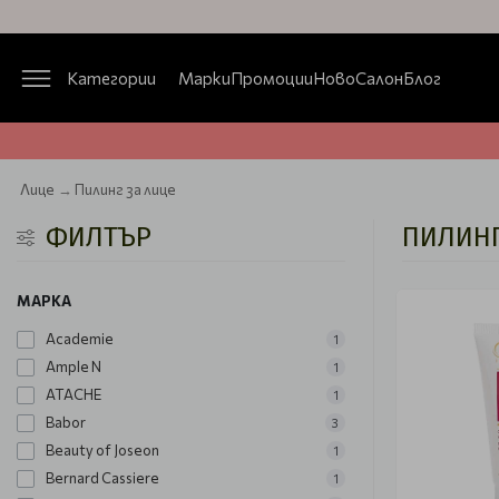
Категории
Марки
Промоции
Ново
Салон
Блог
Лице
Пилинг за лице
ФИЛТЪР
ПИЛИНГ
МАРКА
Academie
1
Ample N
1
ATACHE
1
Babor
3
Beauty of Joseon
1
Bernard Cassiere
1