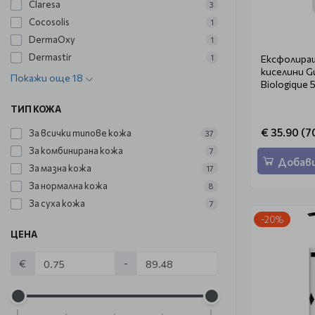
Claresa
3
Cocosolis
1
DermaOxy
1
Dermastir
Ексфолиращ
1
киселини G
Покажи още 18
Biologique 
ТИП КОЖА
€ 35.90 (70
За всички типове кожа
37
За комбинирана кожа
7
Добави
За мазна кожа
17
За нормална кожа
8
За суха кожа
7
-20%
ЦЕНА
€
-