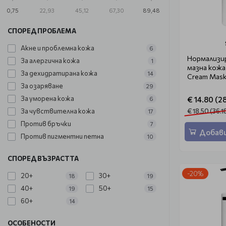
0,75
22,93
45,12
67,30
89,48
СПОРЕД ПРОБЛЕМА
Акне и проблемна кожа
6
Нормализир
За алергична кожа
1
мазна кожа 
За дехидратирана кожа
14
Cream Mask
За озаряване
29
За уморена кожа
€ 14.80 (28
6
За чувствителна кожа
€ 18.50 (36.1
17
Против бръчки
7
Добави
Против пигментни петна
10
СПОРЕД ВЪЗРАСТТА
-20%
20+
30+
18
19
40+
50+
19
15
60+
14
ОСОБЕНОСТИ