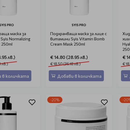
SYIS PRO
SYIS PRO
аща маска за
Подхранваща маска за лице с
Хид
Syis Normalizing
витамини Syis Vitamin Bomb
хиа
 250ml
Cream Mask 250ml
Hya
250
.95 лв.)
€ 14.80 (28.95 лв.)
€ 1
8 лв.)
€ 18.50 (36.18 лв.)
€ 18
 в количката
Добави в количката
-20%
-20