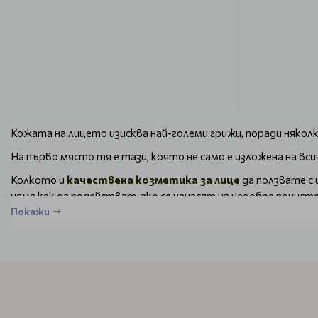
Кожата на лицето изисква най-големи грижи, поради някол
На първо място тя е тази, която не само е изложена на вс
Колкото и
качествена козметика за лице
да ползвате с 
няма как да подействат, ако се нанасят на недобре почист
Покажи
Всекидневното почистване може да се извърши с помощта на
Но наред с това е добре да използвате и
пилинг за лице
, з
Изберете пилинг за лице на водещите м
Продуктите, които сме подбрали за вас са качествени и с 