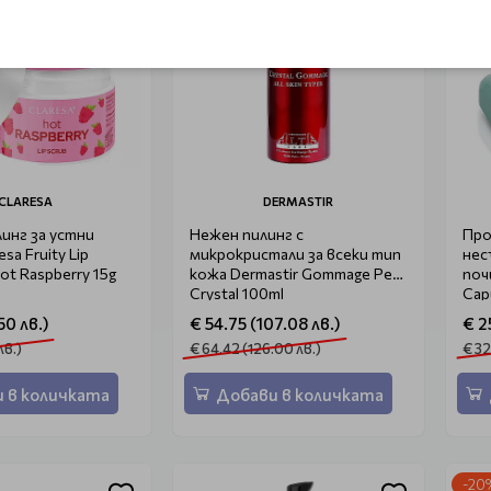
CLARESA
DERMASTIR
линг за устни
Нежен пилинг с
Про
sa Fruity Lip
микрокристали за всеки тип
нес
Hot Raspberry 15g
кожа Dermastir Gommage Peel
поч
Crystal 100ml
Cap
Cle
50 лв.)
€ 54.75 (107.08 лв.)
€ 2
лв.)
€ 64.42 (126.00 лв.)
€ 32
 в количката
Добави в количката
-20