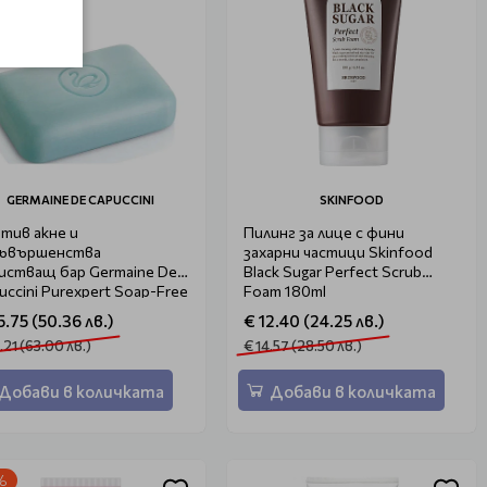
GERMAINE DE CAPUCCINI
SKINFOOD
тив акне и
Пилинг за лице с фини
ъвършенства
захарни частици Skinfood
истващ бар Germaine De
Black Sugar Perfect Scrub
uccini Purexpert Soap-Free
Foam 180ml
anser
5.75 (50.36 лв.)
€ 12.40 (24.25 лв.)
.21 (63.00 лв.)
€ 14.57 (28.50 лв.)
Добави в количката
Добави в количката
%