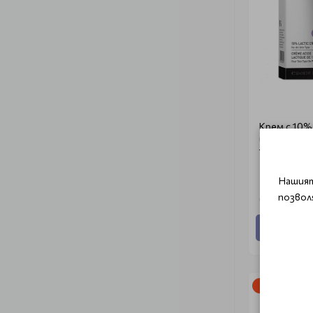
Крем с 10%
и пептиди G
10% Lactic 
Нашият
позвол
€ 60.00 (11
Добави
-15%