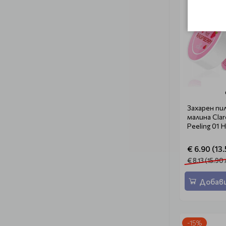
Захарен пи
малина Clare
Peeling 01 
€ 6.90 (13.
€ 8.13 (15.90 
Добави
-15%