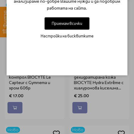
анализираме по-добре Вашите нужди и да подобрим
Ново
Ново
работата на сайта.
Филтър
Приемам всички
Настройки на бисквитките
BIOCYTE
BIOCYTE
Комплекс за хранителен
Комплекс за суха и
контрол BIOCYTE Le
дехидратирана кожа
Capteur с Gymnema и
BIOCYTE Hydra Extrême с
хром 60бр
хиалуронова киселина
40бр
€ 17.00
€ 25.00
Ново
Ново