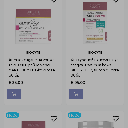
BIOCYTE
BIOCYTE
Антиоксидантна грижа
Хиалуронова киселина за
за сияен и равномерен
гладка и плътна кожа
тен BIOCYTE Glow Rose
BIOCYTE Hyaluronic Forte
60 бр
90бр
€ 35.00
€ 95.00
Ново
Ново