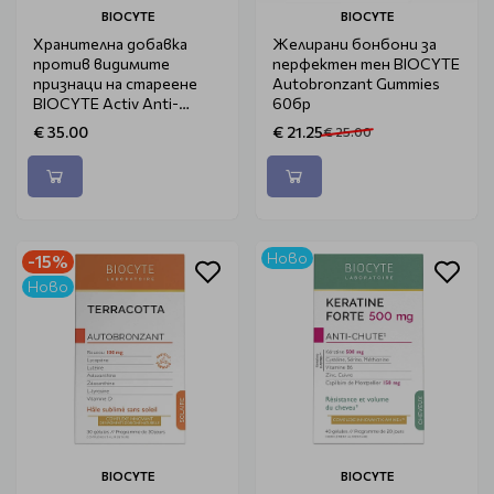
BIOCYTE
BIOCYTE
Хранителна добавка
Желирани бонбони за
против видимите
перфектен тен BIOCYTE
признаци на стареене
Autobronzant Gummies
BIOCYTE Activ Anti-
60бр
Wrinkle 30бр
€ 35.00
€ 21.25
€ 25.00
Ново
-15%
Ново
BIOCYTE
BIOCYTE