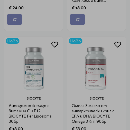
комплекс и цинк
BIOCYTE Multivit
€ 24.00
€ 18.00
Gummies 60 бр.
Ново
Ново
BIOCYTE
BIOCYTE
Липозомно желязо с
Омега 3 масло от
витамин C и B12
антарктически крил с
BIOCYTE Fer Liposomal
EPA и DHA BIOCYTE
30бр
Omega 3 Krill 90бр
€ 18.00
€ 53.00