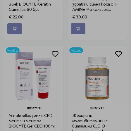
цинк BIOCYTE Keratin
здрава и силна коса с K-
Gummies 60 бр.
AMINE™ и колаген
BIOCYTE Keratin Max
€ 22.00
€ 39.00
240g
Ново
Ново
BIOCYTE
BIOCYTE
Успокояващ гел с CBD,
Желирани
мента и ментол
мултивитамини с
BIOCYTE Gel CBD 100ml
витамини C, D, B-