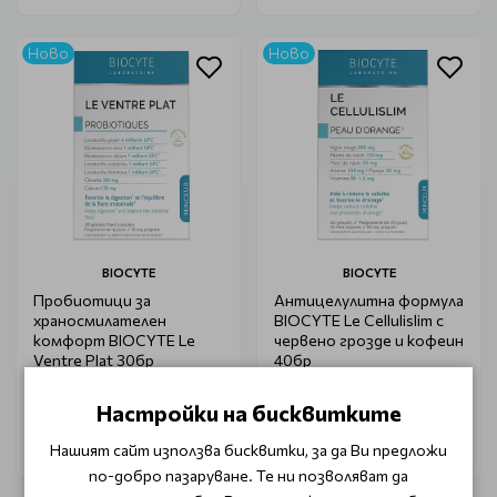
Ново
Ново
BIOCYTE
BIOCYTE
Пробиотици за
Антицелулитна формула
храносмилателен
BIOCYTE Le Cellulislim с
комфорт BIOCYTE Le
червено грозде и кофеин
Ventre Plat 30бр
40бр
€ 21.00
€ 22.00
Настройки на бисквитките
Нашият сайт използва бисквитки, за да Ви предложи
по-добро пазаруване. Те ни позволяват да