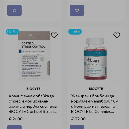
Ново
Ново
BIOCYTE
BIOCYTE
Хранителна добавка за
Желирани бонбони за
стрес, емоционален
нормален метаболизъм
баланс и нервна система
и контрол на теглото
BIOCYTE Cortisol Stress
BIOCYTE Le Gummies
Control 40бр
60бр
€ 21.00
€ 22.00