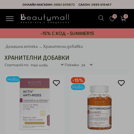
ОНЛАЙН МАГАЗИН:
0882 009872
САЛОН:
0886 616467
0
0
-15% С КОД - SUMMER15
Домашна аптека
Хранителни добавки
ХРАНИТЕЛНИ ДОБАВКИ
Сортирай по:
Покажи:
Ново
-15%
Ново