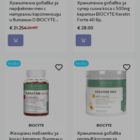
Хранителна добавка за
Хранителна добавка за
перфектен тен с
супер силна коса с 500mg
натурални каротеноиди
кератин BIOCYTE Keratin
и витамин D BIOCYTE
Forte 40 бр.
Terracotta Autobronzant
€ 21.25
€ 28.00
€ 25.00
30бр
Ново
Ново
BIOCYTE
BIOCYTE
Желирани таблетки за
Хранителна добавка
коса с кератин, биотин и
против косопад за