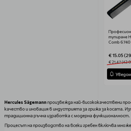
Професиона
тупиране He
Comb 6740
€ 15.05 (29
€ 21.47 (42.0
Уведом
Hercules Sägemann
произвежда най-висококачествени профе
качество и иновация в индустрията за грижа за косата. И
традиционна ръчна изработка с модерна функционалност.
Процесът на производство на всеки гребен включва множес