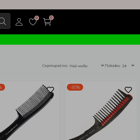
0
0
Сортирай по:
Покажи:
%
-30%