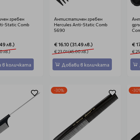
чен гребен
Антистатичен гребен
Ант
ti-Static Comb
Hercules Anti-Static Comb
дръ
5690
Com
.49 лв.)
€ 16.10 (31.49 лв.)
€ 1
0 лв.)
€ 23.01 (45.00 лв.)
€ 25
 в количката
Добави в количката
-30%
-30