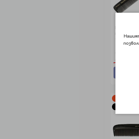
Професиона
тупиране He
Нашият
Comb 180
позвол
€ 15.05 (29
€ 21.47 (42.0
Добави
-30%
Очаква дос