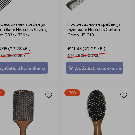
фесионален гребен за
Професионален гребен за
ресване Hercules Styling
тупиране Hercules Carbon
b 603/7 330/7
Comb HS C19
3.95 (27.28 лв.)
€ 11.45 (22.39 лв.)
.95 (39.02 лв.)
€ 16.36 (32.00 лв.)
Добави в количката
Добави в количката
%
-30%