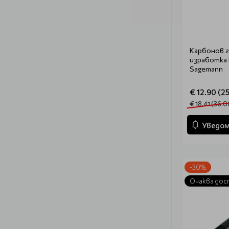
Карбонов г
изработка 
Sagemann
€ 12.90 (25
€ 18.41 (36.0
Уведом
-30%
Очаква дос