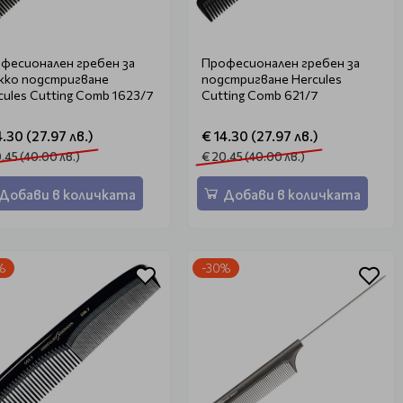
фесионален гребен за
Професионален гребен за
ко подстригване
подстригване Hercules
cules Cutting Comb 1623/7
Cutting Comb 621/7
4.30 (27.97 лв.)
€ 14.30 (27.97 лв.)
.45 (40.00 лв.)
€ 20.45 (40.00 лв.)
Добави в количката
Добави в количката
%
-30%