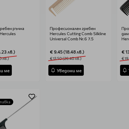
ребен ръчна
Професионален гребен
Про
Hercules
Hercules Cutting Comb Silkline
дам
Universal Comb Nr.6 7.5
Her
.23 лв.)
€ 9.45 (18.48 лв.)
€ 1
0 лв.)
€ 13.50 (26.40 лв.)
€ 19
и ме
Уведоми ме
тавка