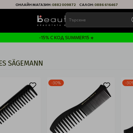
ОНЛАЙН МАГАЗИН:
0882 009872
САЛОН:
0886 616467
-15% С КОД SUMMER15 ☀️
ES SÄGEMANN
-30%
-30