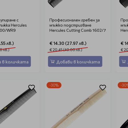
тупиране с
Професионален гребен за
Про
ъжка Hercules
мъжко подстригване
мъж
500/WR9
Hercules Cutting Comb 1602/7
Her
.55 лв.)
€ 14.30 (27.97 лв.)
€ 1
0 лв.)
€ 20.45 (40.00 лв.)
€ 20
 в количката
Добави в количката
-30%
-30