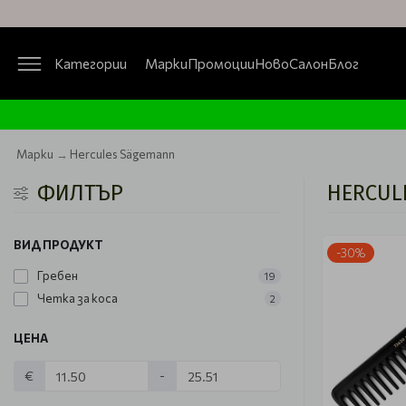
Категории
Марки
Промоции
Ново
Салон
Блог
Марки
Hercules Sägemann
ФИЛТЪР
HERCUL
ВИД ПРОДУКТ
-30%
Гребен
19
Четка за коса
2
ЦЕНА
€
-