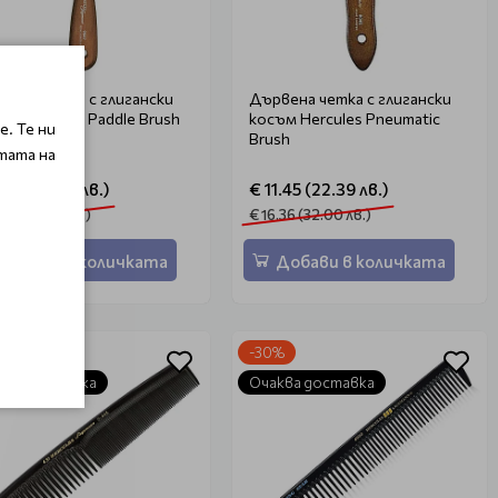
вена четка с глигански
Дървена четка с глигански
ъм Hercules Paddle Brush
косъм Hercules Pneumatic
. Те ни
Brush
тата на
7.85 (34.91 лв.)
€ 11.45 (22.39 лв.)
.51 (49.90 лв.)
€ 16.36 (32.00 лв.)
Добави в количката
Добави в количката
%
-30%
ква доставка
Очаква доставка