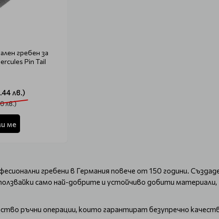
лен гребен за
rcules Pin Tail
.44 лв.)
0 лв.)
и ме
сионални гребени в Германия повече от 150 години. Създаден
зползвайки само най-добрите и устойчиво добити материали,
тво ръчни операции, които гарантират безупречно качество 