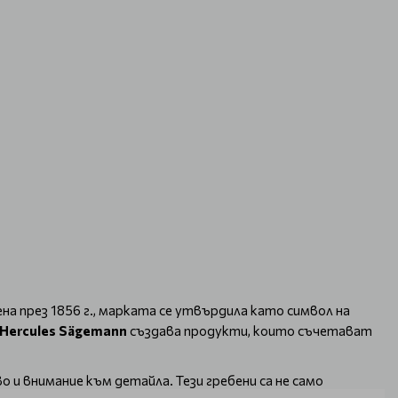
а през 1856 г., марката се утвърдила като символ на
Hercules Sägemann
създава продукти, които съчетават
и внимание към детайла. Тези гребени са не само