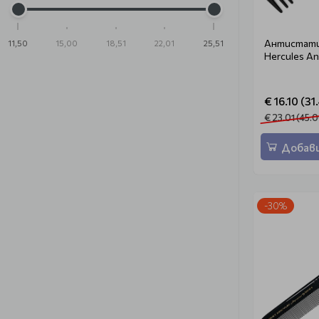
Антистати
11,50
15,00
18,51
22,01
25,51
Hercules An
€ 16.10 (31
€ 23.01 (45.0
Добави
-30%