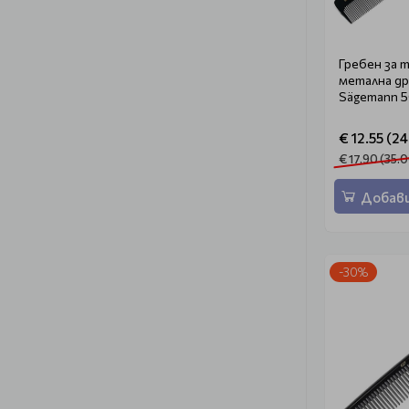
Гребен за 
метална др
Sägemann 
€ 12.55 (24
€ 17.90 (35.0
Добави
-30%