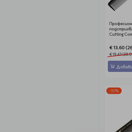
Професиона
подстригва
Cutting Co
€ 13.60 (26
€ 19.43 (38.0
Добави
-30%