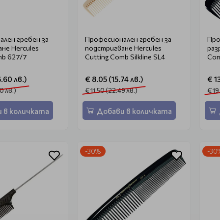
лен гребен за
Професионален гребен за
Про
не Hercules
подстригване Hercules
раз
mb 627/7
Cutting Comb Silkline SL4
Com
.60 лв.)
€ 8.05 (15.74 лв.)
€ 1
0 лв.)
€ 11.50 (22.49 лв.)
€ 19
 в количката
Добави в количката
-30%
-30