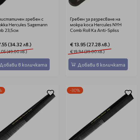
истатичен гребен с
Гребен за разресване на
жка Hercules Sagemann
мокра коса Hercules NYH
b 23,5см
Comb Roll Ka Anti-Spliss
7.55 (34.32 лв.)
€ 13.95 (27.28 лв.)
.05 (49.00 лв.)
€ 19.94 (39.00 лв.)
Добави в количката
Добави в количката
%
-30%