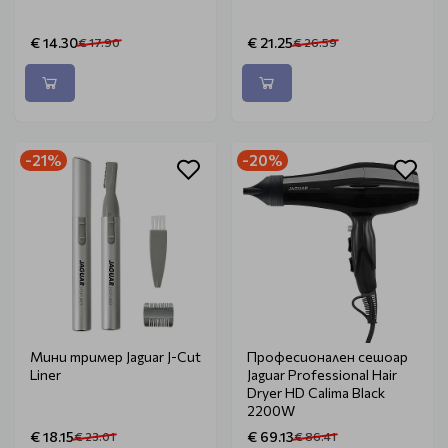
€ 14.30
€ 21.25
€ 17.90
€ 26.59
-21%
-20%
Мини тример Jaguar J-Cut
Професионален сешоар
Liner
Jaguar Professional Hair
Dryer HD Calima Black
2200W
€ 18.15
€ 69.13
€ 23.01
€ 86.41