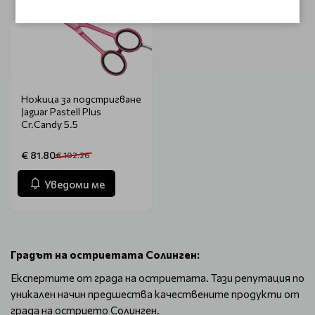
Ножица за подстригване
Jaguar Pastell Plus
Cr.Candy 5.5
€ 81.80
€ 102.26
Уведоми ме
Градът на остриетата Солинген:
Експертите от града на остриетата. Тази репутация по
уникален начин предшества качествените продукти от
града на острието Солинген.