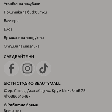
За производството на наистина добри фризьорски
Условия на ползване
аксесоари са необходими до 120 операции.
Политика за бисквитки
Производствената база предлага най-добрите
технологии и експерти. Ръчната работа се среща с
Ваучери
високите технологии.
Блог
Връщане на продукти
Отзиви за магазина
СЛЕДВАЙТЕ НИ
БЮТИ СТУДИО BEAUTYMALL
гр. София, Дианабад, ул. Крум Кюлявков 25
0886616467
Работно време
всеки ден