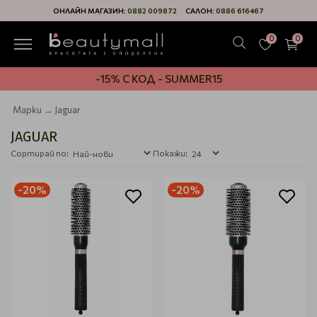
ОНЛАЙН МАГАЗИН:
0882 009872
САЛОН:
0886 616467
0
0
-15% С КОД - SUMMER15
Марки
Jaguar
JAGUAR
Сортирай по:
Покажи:
-20%
-20%