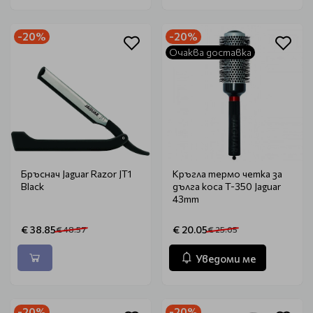
-20%
-20%
Очаква доставка
Бръснач Jaguar Razor JT1
Кръгла термо четка за
Black
дълга коса T-350 Jaguar
43mm
€ 38.85
€ 20.05
€ 48.57
€ 25.05
Уведоми ме
-20%
-20%