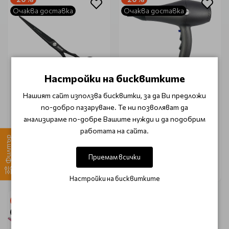
Очаква доставка
Очаква доставка
Настройки на бисквитките
Нашият сайт използва бисквитки, за да Ви предложи
Ножица за подстригване
Професионален сешоар
по-добро пазаруване. Те ни позволяват да
Jaguar JP10 Black 5.75
Jaguar Professional Vito
Offset
2000W
анализираме по-добре Вашите нужди и да подобрим
работата на сайта.
Филтър
€ 100.20
€ 60.00
€ 125.27
€ 75.00
Приемам всички
Уведоми ме
Уведоми ме
Настройки на бисквитките
-20%
Очаква доставка