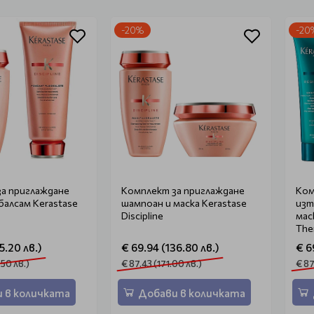
-20%
-20
а приглаждане
Комплект за приглаждане
Ком
балсам Kerastase
шампоан и маска Kerastase
изт
Discipline
мас
The
5.20 лв.)
€ 69.94 (136.80 лв.)
€ 6
.50 лв.)
€ 87.43 (171.00 лв.)
€ 87
 в количката
Добави в количката