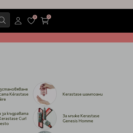
0
0
ъзстановяване
сата Kérastase
Kerastase шампоани
ère
а за къдравата
За мъже Kerastase
Kerastase Curl
Genesis Homme
festo