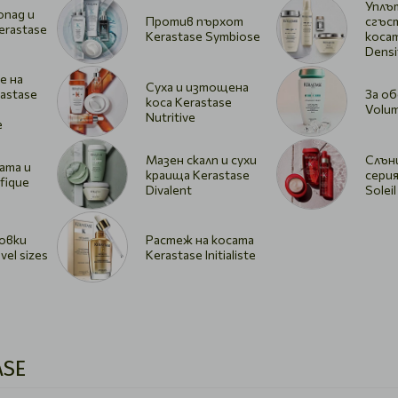
Уплъ
опад и
Против пърхот
сгъс
erastase
Kerastase Symbiose
косат
Densi
е на
Суха и изтощена
astase
За об
коса Kerastase
Volum
Nutritive
e
Мазен скалп и сухи
Слън
ата и
краища Kerastase
серия
fique
Divalent
Soleil
овки
Растеж на косата
vel sizes
Kerastase Initialiste
ASE