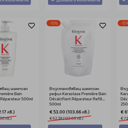
-15%
-15
яващ шампоан
Възстановяващ шампоан
Въз
remière Bain
рефил Kerastase Première Bain
Ker
t Réparateur 500ml
Décalcifiant Réparateur Refill
Déca
500ml
250
.17 лв.)
€ 53.00 (103.66 лв.)
€ 6
00 лв.)
€ 62.38 (122.00 лв.)
€ 72