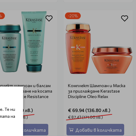
%
-20%
плект шампоан и балсам
Комплект Шампоан и Маска
реконструиране на косата
за приглаждане Kerastase
Kerastase Force Resistance
Discipline Oleo Relax
. Те ни
7.67 (112.80 лв.)
€ 69.94 (136.80 лв.)
тата на
.09 (141.00 лв.)
€ 87.43 (171.00 лв.)
Добави в количката
Добави в количката