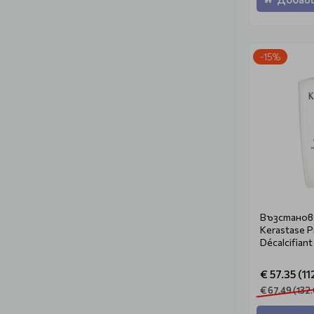
-15%
Възстанов
Kerastase P
Décalcifian
€ 57.35 (112
€ 67.49 (132.