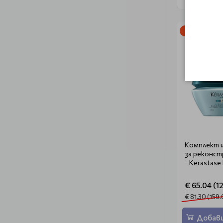
-20%
Комплект ш
за реконст
- Kerastase
€ 65.04 (12
€ 81.30 (159.
Добави