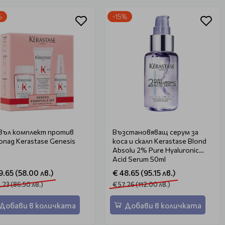
%
-15%
въл комплект против
Възстановяващ серум за
опад Kerastase Genesis
коса и скалп Kerastase Blond
Absolu 2% Pure Hyaluronic
Acid Serum 50ml
9.65 (58.00 лв.)
€ 48.65 (95.15 лв.)
.23 (86.50 лв.)
€ 57.26 (112.00 лв.)
Добави в количката
Добави в количката