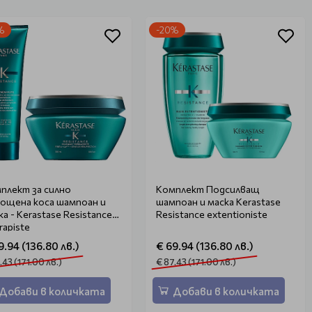
%
-20%
плект за силно
Комплект Подсилващ
ощена коса шампоан и
шампоан и маска Kerastase
ка - Kerastase Resistance
Resistance extentioniste
rapiste
9.94 (136.80 лв.)
€ 69.94 (136.80 лв.)
.43 (171.00 лв.)
€ 87.43 (171.00 лв.)
Добави в количката
Добави в количката