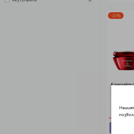
-20%
Комплект 
шампоан и маска 
Soleil
Нашият
€ 62.57 (12
позвол
€ 78.23 (153.
Добави