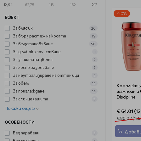
12,94
62,75
113
162
212
-20%
ЕФЕКТ
За блясък
26
За бърз растеж на косата
19
За възстановяване
58
За дълбоко почистване
1
За защита на цвета
2
За лесно разресване
7
За неутрализиране на оттенъци
4
За обем
14
Комплект з
За приглаждане
шампоан и 
14
Discipline
За слънцезащита
5
Покажи още 5
€ 64.01 (12
€ 80.02 (156
ОСОБЕНОСТИ
Добави
Без парабени
3
Без сулфати
4