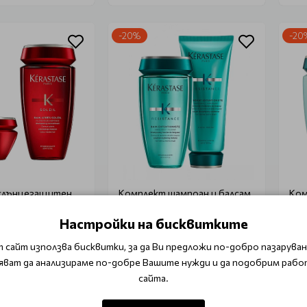
-20%
-20
слънцезащитен
Комплект шампоан и балсам
Ком
Kerastase
за подсилване на косата
за 
Kerastase Resistance
- 
Настройки на бисквитките
extentioniste
 сайт използва бисквитки, за да Ви предложи по-добро пазаруване
2.38 лв.)
€ 64.01 (125.20 лв.)
€ 5
яват да анализираме по-добре Вашите нужди и да подобрим рабо
00 лв.)
€ 80.02 (156.50 лв.)
€ 72
сайта.
 в количката
Добави в количката