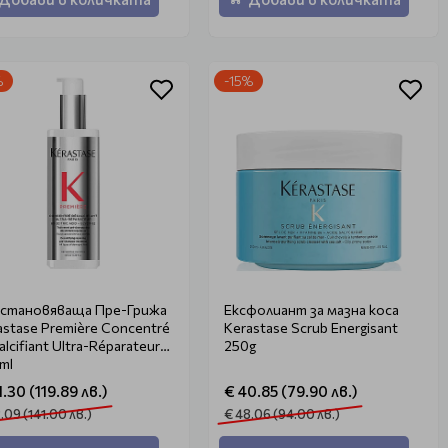
%
-15%
становяваща Пре-Грижа
Ексфолиант за мазна коса
astase Première Concentré
Kerastase Scrub Energisant
lcifiant Ultra-Réparateur
250g
ml
1.30 (119.89 лв.)
€ 40.85 (79.90 лв.)
.09 (141.00 лв.)
€ 48.06 (94.00 лв.)