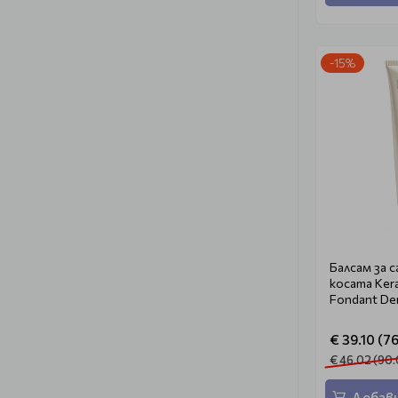
-15%
Балсам за 
косата Kera
Fondant De
€ 39.10 (76
€ 46.02 (90.
Добави