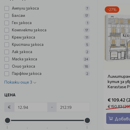
Ампули за коса
7
-27%
Балсам
17
Гел за коса
1
Комплекти за коса
17
Крем за коса
11
Кристали за коса
5
Лак за коса
2
Маска за коса
24
Олио за коса
18
Парфюм за коса
2
Лимитиран
кутия за у
Покажи още 3
Kerastase P
ЦЕНА
€ 109.42 (2
€ 150.83 (29
€
-
Добави