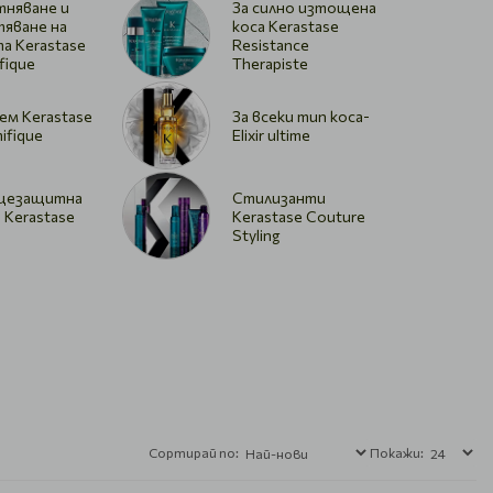
тняване и
За силно изтощена
тяване на
коса Kerastase
а Kerastase
Resistance
fique
Therapiste
ем Kerastase
За всеки тип коса-
ifique
Elixir ultime
цезащитна
Стилизанти
 Kerastase
Kerastase Couture
Styling
Сортирай по:
Покажи: