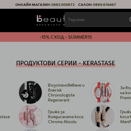
ОНЛАЙН МАГАЗИН:
0882 009872
САЛОН:
0886 616467
-15% С КОД - SUMMER15
ПРОДУКТОВИ СЕРИИ - KERASTASE
Възстановяване и
За в
блясък
на ко
Chronologiste
Premi
Regenerant
Грижа за
Гриж
stase
боядисаната коса
коса 
Chroma Absolu
Mani