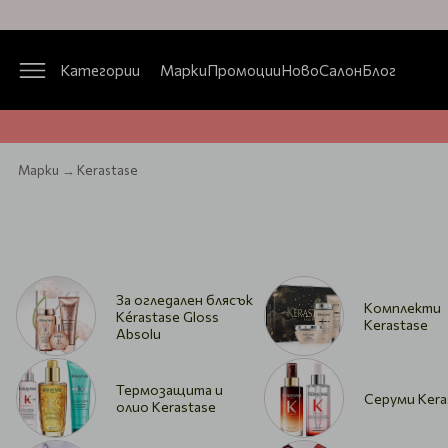
Категории
Марки
Промоции
Ново
Салон
Блог
Марки
Kerastase
За огледален блясък
Комплекти
Kérastase Gloss
Kerastase
Absolu
Термозащита и
Серуми Kera
олиo Kerastase