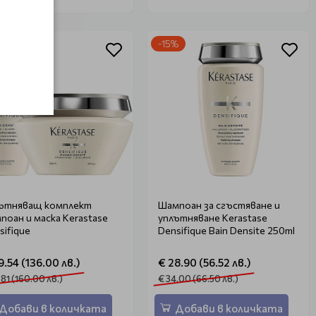
%
-15%
ътняващ комплект
Шампоан за сгъстяване и
ан и маска Kerastase
уплътняване Kerastase
sifique
Densifique Bain Densite 250ml
9.54 (136.00 лв.)
€ 28.90 (56.52 лв.)
.81 (160.00 лв.)
€ 34.00 (66.50 лв.)
Добави в количката
Добави в количката