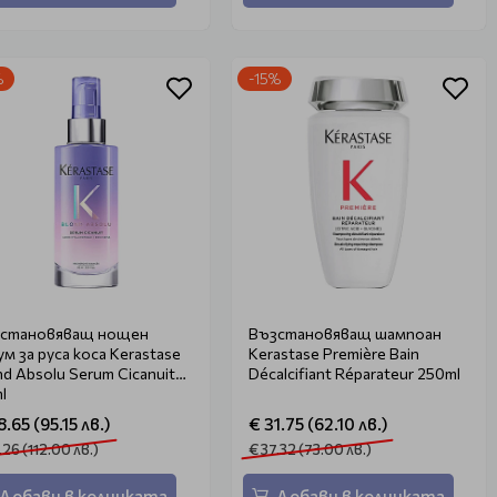
%
-15%
становяващ нощен
Възстановяващ шампоан
ум за руса коса Kerastase
Kerastase Première Bain
nd Absolu Serum Cicanuit
Décalcifiant Réparateur 250ml
l
8.65 (95.15 лв.)
€ 31.75 (62.10 лв.)
.26 (112.00 лв.)
€ 37.32 (73.00 лв.)
Добави в количката
Добави в количката