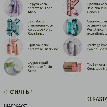
За руса коса
Против кос
Kerastase Blond
накъсване K
Absolu
Genesis
За слаби и
Стимулиран
изтощени коси
растежа Ker
Kerastase Force
Resistance
Resistance
extentionist
Приглаждане
Грижа за кос
Kerastase Discipline
скалпа-Speci
Фузио скраб
Травъл опак
Kerastase Fusio
Kerastase tra
Scrab
ФИЛТЪР
KERAST
ВИД ПРОДУКТ