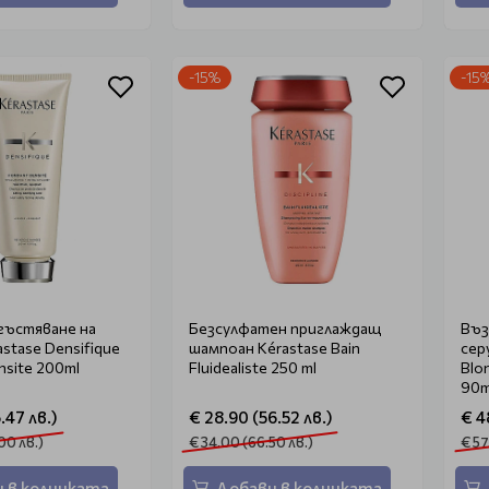
-15%
-15
сгъстяване на
Безсулфатен приглаждащ
Въз
stase Densifique
шампоан Kérastase Bain
сер
nsite 200ml
Fluidealiste 250 ml
Blo
90m
.47 лв.)
€ 28.90 (56.52 лв.)
€ 4
00 лв.)
€ 34.00 (66.50 лв.)
€ 57
 в количката
Добави в количката