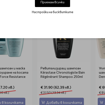
Приемам всички
Настройки на бисквитките
-15%
-15
ампоан и маска
Ревитализиращ шампоан
Упл
руиране на косата
Kérastase Chronologiste Bain
шампо
 Force Resistance
Régénérant Shampoo 250ml
Den
7.20 лв.)
€ 31.90 (62.39 лв.)
€ 6
00 лв.)
€ 37.50 (73.34 лв.)
€ 81
 в количката
Добави в количката