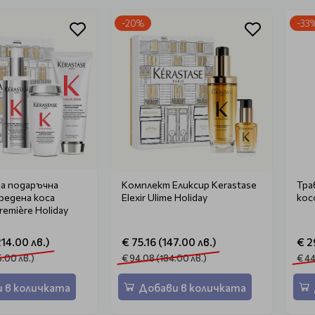
-20%
-33
а подаръчна
Комплект Eликсир Kerastase
Тра
вредена коса
Elexir Ulime Holiday
кос
remière Holiday
14.00 лв.)
€ 75.16 (147.00 лв.)
€ 2
5.00 лв.)
€ 94.08 (184.00 лв.)
€ 44
 в количката
Добави в количката