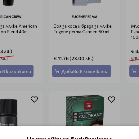
RICAN CREW
EUGENE PERMA
 за мъже American
Боя за коса и брада за мъже
Мъж
ion Blend 40ml
Eugene perma Carmen 60 ml
Exp
100
03 лв.)
€ 8
€ 11.76 (23.00 лв.)
 лв.)
€ 10
 в количката
Добави в количката
Настройки на бисквитките