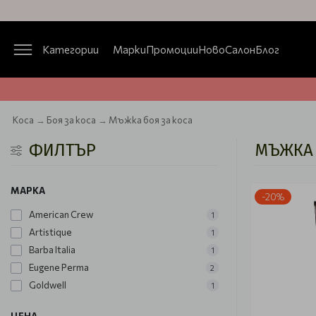
Категории
Марки
Промоции
Ново
Салон
Блог
Коса
Боя за коса
Мъжка боя за коса
ФИЛТЪР
МЪЖКА 
МАРКА
-20%
American Crew
1
Artistique
1
Barba Italia
1
Eugene Perma
2
Goldwell
1