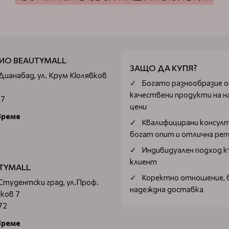
ИО BEAUTYMALL
ЗАЩО ДА КУПЯ?
 Дианабад, ул. Крум Кюлявков
Богатo разнообразие 
качествени продукти на н
67
цени
време
Квалифицирани консул
богат опит и отлична ре
Индивидуален подход к
клиент
TYMALL
Коректно отношение, 
 Студентски град, ул.Проф.
надеждна доставка
ков 7
72
време