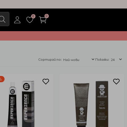
0
0
Сортирай по:
Покажи:
%