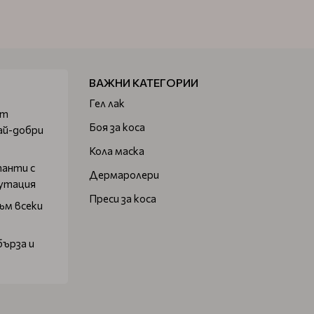
ВАЖНИ КАТЕГОРИИ
Гел лак
от
Боя за коса
ай-добри
Кола маска
танти с
Дермаролери
путация
Преси за коса
ъм всеки
бърза и