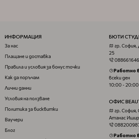
ИНФОРМАЦИЯ
БЮТИ СТУД
За нас
гр. София,
25
Плащане и доставка
08866164
Правила и условия за бонус точки
Работно 
Как да поръчам
всеки ден
10:00 - 20:00
Лични данни
Условия на ползване
ОФИС BEAU
Политика за бисквитки
гр. София,
Атанас Ишир
Ваучери
08820098
Блог
Работно 