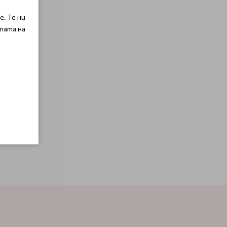
. Те ни
тата на