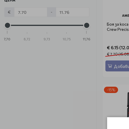
ЦЕНА
€
-
AME
Боя за коса
Crew Precis
7,70
8,72
9,73
10,75
11,76
€ 6.15 (12.
€ 7.70 (15.06
Добави
-15%