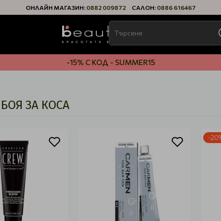
ОНЛАЙН МАГАЗИН:
0882 009872
САЛОН:
0886 616467
-15% С КОД - SUMMER15
БОЯ ЗА КОСА
-20