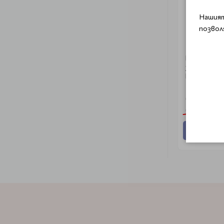
Нашият
позвол
G
Професиона
за мъже Go
Reshade Sh
€ 8.33 (16.
€ 9.80 (19.17 
Добави