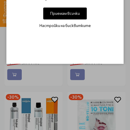
Филтър
Приемам всички
Настройки на бисквитките
LOREAL PROFESSIONNEL
LOREAL PROFESSIONNEL
Боя за коса Loreal
Силно изсветляваща боя
Professionnel Majirel
Majirel High Lift HL 60ml
Cool-Cover 60ml
€ 14.04 (27.45 лв.)
€ 14.04 (27.45 лв.)
€ 14.78 (28.90 лв.)
€ 14.78 (28.90 лв.)
-30%
-30%