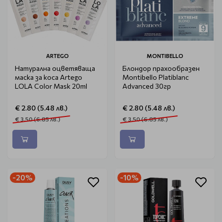
ARTEGO
MONTIBELLO
Натурална оцветяваща
Блондор прахообразен
маска за коса Artego
Montibello Platiblanc
LOLA Color Mask 20ml
Advanced 30гр
€ 2.80 (5.48 лв.)
€ 2.80 (5.48 лв.)
€ 3.50 (6.85 лв.)
€ 3.50 (6.85 лв.)
-20%
-10%