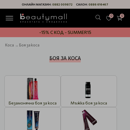
ОНЛАЙН МАГАЗИН:
0882 009872
САЛОН:
0886 616467
0
0
-15% С КОД - SUMMER15
Коса
Боя за коса
БОЯ ЗА КОСА
Безамонячна боя за коса
Мъжка боя за коса