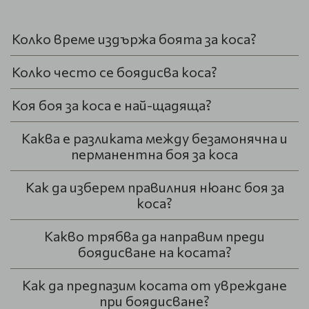
Колко време издържа боята за коса?
Колко често се боядисва коса?
Коя боя за коса е най-щадяща?
Каква е разликата между безамонячна и
перманентна боя за коса
Как да изберем правилния нюанс боя за
коса?
Какво трябва да направим преди
боядисване на косата?
Как да предпазим косата от увреждане
при боядисване?