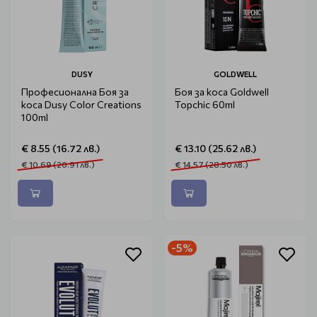
DUSY
GOLDWELL
Професионална Боя за
Боя за коса Goldwell
коса Dusy Color Creations
Topchic 60ml
100ml
€ 8.55 (16.72 лв.)
€ 13.10 (25.62 лв.)
€ 10.69 (20.91 лв.)
€ 14.57 (28.50 лв.)
-5%