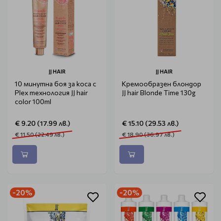
JJ HAIR
JJ HAIR
10 минутна боя за коса с
Кремообразен блондор
Plex технология JJ hair
JJ hair Blonde Time 130g
color 100ml
€ 9.20 (17.99 лв.)
€ 15.10 (29.53 лв.)
€ 11.50 (22.49 лв.)
€ 18.90 (36.97 лв.)
-20%
-20%