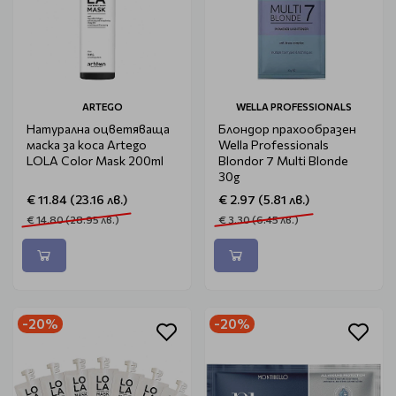
ARTEGO
WELLA PROFESSIONALS
Натурална оцветяваща
Блондор прахообразен
маска за коса Artego
Wella Professionals
LOLA Color Mask 200ml
Blondor 7 Multi Blonde
30g
€ 11.84 (23.16 лв.)
€ 2.97 (5.81 лв.)
€ 14.80 (28.95 лв.)
€ 3.30 (6.45 лв.)
-20%
-20%