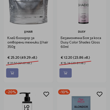
JJ HAIR
DUSY
Клей блондор за
Безамонячна Боя за коса
отворени техники JJ hair
Dusy Color Shades Gloss
350g
60ml
€ 25.20 (49.29 лв.)
€ 12.20 (23.86 лв.)
€ 31.50 (61.61 лв.)
€ 15.24 (29.81 лв.)
-20%
-10%