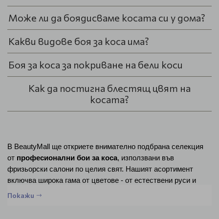
Може ли да боядисваме косата си у дома?
Какви видове боя за коса има?
Боя за коса за покриване на бели коси
Как да постигна блестящ цвят на
косата?
В BeautyMall ще откриете внимателно подбрана селекция
от
професионални бои за коса
, използвани във
фризьорски салони по целия свят. Нашият асортимент
включва широка гама от цветове - от естествени руси и
кестеняви нюанси до модерни пепелни, медни и наситено
Покажи
червени тонове.