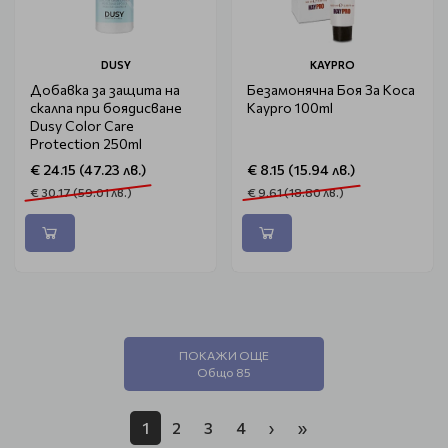
DUSY
KAYPRO
Добавка за защита на
Безамонячна Боя За Коса
скалпа при боядисване
Kaypro 100ml
Dusy Color Care
Protection 250ml
€ 24.15 (47.23 лв.)
€ 8.15 (15.94 лв.)
€ 30.17 (59.01 лв.)
€ 9.61 (18.80 лв.)
ПОКАЖИ ОЩЕ
Общо 85
1
2
3
4
›
»