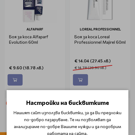
ALFAPARF
LOREAL PROFESSIONNEL
Боя за коса Alfaparf
Боя за коса Loreal
Evolution 60ml
Professionnel Majirel 60ml
€ 14.04 (27.45 лв.)
€ 9.60 (18.78 лв.)
€ 14.78 (28.90 лв.)
Настройки на бисквитките
-5%
-5%
Нашият сайт използва бисквитки, за да Ви предложи
по-добро пазаруване. Те ни позволяват да
анализираме по-добре Вашите нужди и да подобрим
работата на сайта.