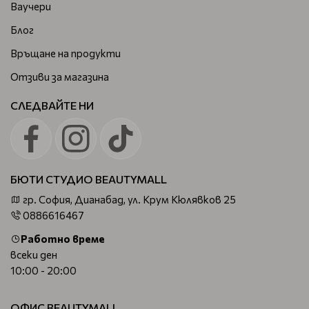
Това е най-предпочитаният вариант както от
Ваучери
фризьори, така и от хора, които се боядисват у дома.
Блог
Безамонячна боя за коса
Връщане на продукти
Безамонячната боя за коса е по-щадяща към косата и
Отзиви за магазина
скалпа. Тя е отличен избор за хора с чувствителен
скалп или за тези, които искат по-мек и естествен
СЛЕДВАЙТЕ НИ
резултат.
Полуперманентна боя
Този тип боя освежава цвета и придава блясък на
косата, без да променя драстично естествения нюанс.
БЮТИ СТУДИО BEAUTYMALL
Мъжка боя за коса
гр. София, Дианабад, ул. Крум Кюлявков 25
0886616467
Естествен вид: Една от основните цели при
оцветяването на косата на мъжете е да се постигне
Работно време
възможно най-естествен вид. Боите за коса за мъже
всеки ден
обикновено са формулирани така, че да предоставят
10:00 - 20:00
съвършено смесване с натуралните цветове на
косата и да предотвратят появата на жълто или
ОФИС BEAUTYMALL