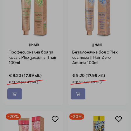
JJ HAIR
JJ HAIR
Професионална боя за
Безамонячна боя с Plex
коса с Plex защита JJ hair
система JJ Hair Zero
100ml
Amonia 100ml
€ 9.20 (17.99 лв.)
€ 9.20 (17.99 лв.)
€ 11.50 (22.49 лв.)
€ 11.50 (22.49 лв.)
-20%
-20%