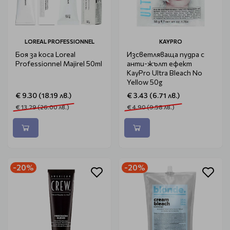
LOREAL PROFESSIONNEL
KAYPRO
Боя за коса Loreal
Изсветляваща пудра с
Professionnel Majirel 50ml
анти-жълт ефект
KayPro Ultra Bleach No
Yellow 50g
€ 9.30 (18.19 лв.)
€ 3.43 (6.71 лв.)
€ 13.29 (26.00 лв.)
€ 4.90 (9.58 лв.)
-20%
-20%