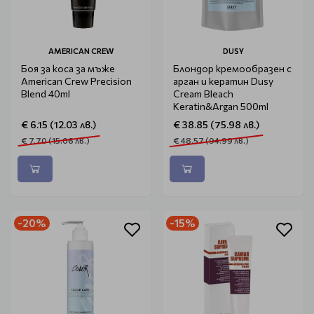
AMERICAN CREW
DUSY
Боя за коса за мъже
Блондор кремообразен с
American Crew Precision
арган и кератин Dusy
Blend 40ml
Cream Bleach
Keratin&Argan 500ml
€ 6.15 (12.03 лв.)
€ 38.85 (75.98 лв.)
€ 7.70 (15.06 лв.)
€ 48.57 (94.99 лв.)
-20%
-15%