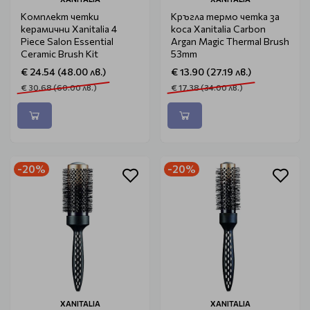
Комплект четки
Кръгла термо четка за
керамични Xanitalia 4
коса Xanitalia Carbon
Piece Salon Essential
Argan Magic Thermal Brush
Ceramic Brush Kit
53mm
€ 24.54 (48.00 лв.)
€ 13.90 (27.19 лв.)
€ 30.68 (60.00 лв.)
€ 17.38 (34.00 лв.)
-20%
-20%
XANITALIA
XANITALIA