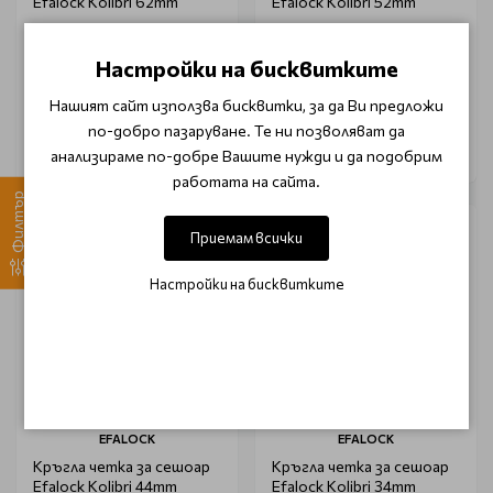
Efalock Kolibri 62mm
Efalock Kolibri 52mm
Настройки на бисквитките
€ 9.35 (18.29 лв.)
€ 8.45 (16.53 лв.)
€ 10.99 (21.50 лв.)
€ 9.97 (19.50 лв.)
Нашият сайт използва бисквитки, за да Ви предложи
по-добро пазаруване. Те ни позволяват да
анализираме по-добре Вашите нужди и да подобрим
работата на сайта.
Филтър
-15%
-15%
Приемам всички
Настройки на бисквитките
EFALOCK
EFALOCK
Кръгла четка за сешоар
Кръгла четка за сешоар
Efalock Kolibri 44mm
Efalock Kolibri 34mm