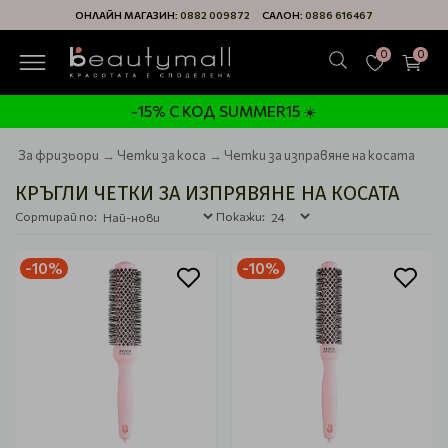
ОНЛАЙН МАГАЗИН:
0882 009872
САЛОН:
0886 616467
0
0
-15% С КОД SUMMER15 ☀️
За фризьори
Четки за коса
Четки за изправяне на косата
КРЪГЛИ ЧЕТКИ ЗА ИЗПРЯВЯНЕ НА КОСАТА
Сортирай по:
Покажи:
-10%
-10%