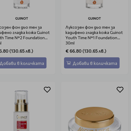
GUINOT
GUINOT
созен фон дьо тен за
Луксозен фон дьо тен за
ифено гладка кожа Guinot
кадифено гладка кожа Guinot
th Time N°2 Foundation
Youth Time N°1 Foundation
l
30ml
6.80 (130.65 лв.)
€ 66.80 (130.65 лв.)
Добави в количката
Добави в количката