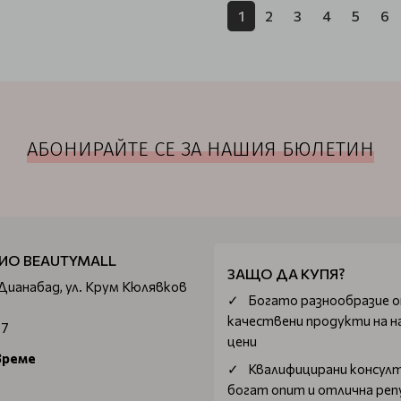
1
2
3
4
5
6
АБОНИРАЙТЕ СЕ ЗА НАШИЯ БЮЛЕТИН
ИО BEAUTYMALL
ЗАЩО ДА КУПЯ?
 Дианабад, ул. Крум Кюлявков
Богатo разнообразие 
качествени продукти на н
67
цени
време
Квалифицирани консул
богат опит и отлична ре