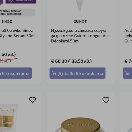
SINOZ
GUINOT
ив бръчки Sinoz
Изглаждащ и стягащ серум
Лиф
t-Xylane Serum 30ml
за деколте Guinot Longue Vie
дек
Décolleté 50ml
Gui
.60 лв.)
€ 68.30 (133.58 лв.)
€ 7
85 лв.)
 в количката
Добави в количката