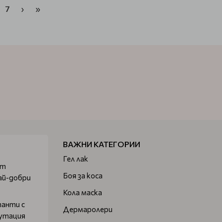
7
›
»
ВАЖНИ КАТЕГОРИИ
Гел лак
от
Боя за коса
ай-добри
Кола маска
танти с
Дермаролери
путация