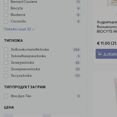
Bernard Cassiere
11
Biocyte
4
Biodance
6
Cocosolis
Хидратира
4
биоцелулоз
Покажи още 32
BIOCYTE Ma
ТИП КОЖА
€ 11.00 (21.
За всички типове кожа
264
Добави
За комбинирана кожа
3
За мазна кожа
45
За нормална кожа
53
За суха кожа
111
ТИП ПРОДУКТ ЗА ГРИМ
Фон Дьо Тен
3
ЦЕНА