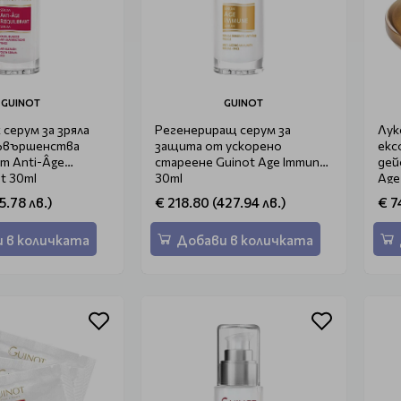
GUINOT
GUINOT
серум за зряла
Регенериращ серум за
Лук
съвършенства
защита от ускорено
екс
um Anti-Âge
стареене Guinot Age Immune
дей
nt 30ml
30ml
Age
5.78 лв.)
€ 218.80 (427.94 лв.)
€ 7
 в количката
Добави в количката