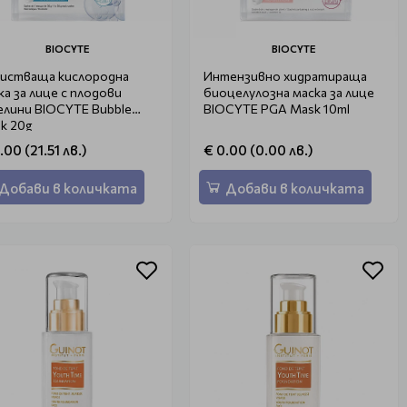
BIOCYTE
BIOCYTE
истваща кислородна
Интензивно хидратираща
ка за лице с плодови
биоцелулозна маска за лице
елини BIOCYTE Bubble
BIOCYTE PGA Mask 10ml
k 20g
.00 (21.51 лв.)
€ 0.00 (0.00 лв.)
Добави в количката
Добави в количката