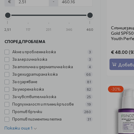
€
-
Слънцезащ
2,51
117
231
346
460
Gold SPF50
Youth Perfe
СПОРЕД ПРОБЛЕМА
Акне и проблемна кожа
€ 48.00 (9
3
За алергична кожа
3
Добави
За атопична и дерматична кожа
4
За дехидратирана кожа
66
За озаряване
81
За уморена кожа
-30%
82
За чувствителна кожа
25
Подпухналост и тъмни кръгове
19
Против бръчки
280
Против пигментни петна
31
Покажи още 1