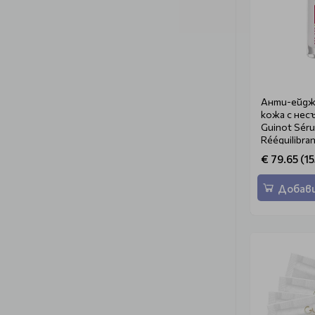
Анти-ейдж 
кожа с не
Guinot Sér
Rééquilibra
€ 79.65 (15
Добави