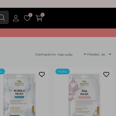
0
0
Сортирай по:
Покажи:
во
Ново