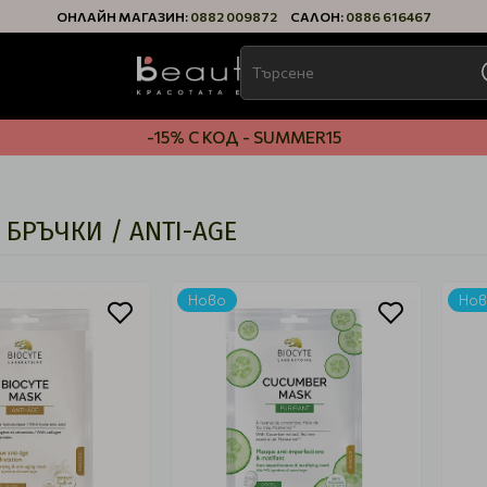
ОНЛАЙН МАГАЗИН:
0882 009872
САЛОН:
0886 616467
-15% С КОД - SUMMER15
 БРЪЧКИ / ANTI-AGE
Ново
Но