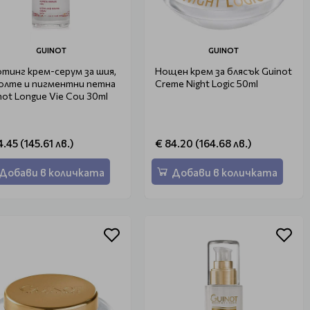
GUINOT
GUINOT
тинг крем-серум за шия,
Нощен крем за блясък Guinot
олте и пигментни петна
Creme Night Logic 50ml
not Longue Vie Cou 30ml
4.45 (145.61 лв.)
€ 84.20 (164.68 лв.)
Добави в количката
Добави в количката