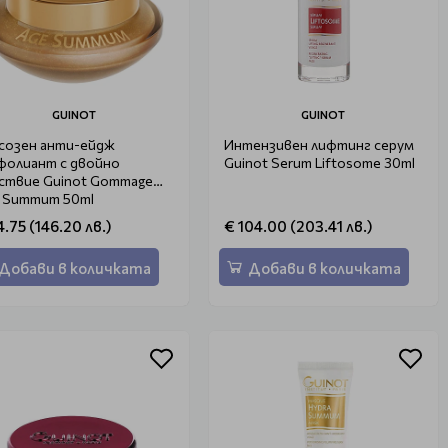
GUINOT
GUINOT
созен анти-ейдж
Интензивен лифтинг серум
фолиант с двойно
Guinot Serum Liftosome 30ml
ствие Guinot Gommage
 Summum 50ml
4.75 (146.20 лв.)
€ 104.00 (203.41 лв.)
Добави в количката
Добави в количката