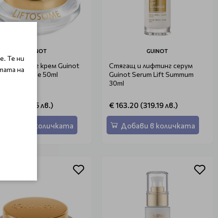
GUINOT
GUINOT
. Те ни
ат лифтинг крем Guinot
Стягащ и лифтинг серум
тата на
me Liftosome 50ml
Guinot Serum Lift Summum
30ml
1.70 (179.35 лв.)
€ 163.20 (319.19 лв.)
Добави в количката
Добави в количката