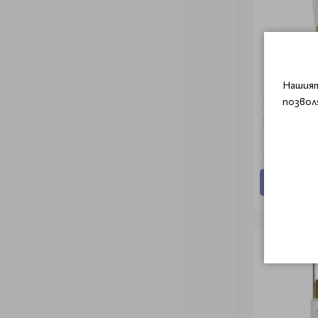
Нашият
Луксозна л
позвол
Guinot Mas
50ml
€ 75.00 (14
Добави