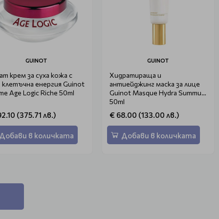
GUINOT
GUINOT
ат крем за суха кожа с
Хидратираща и
 клетъчна енергия Guinot
антиейджинг маска за лице
me Age Logic Riche 50ml
Guinot Masque Hydra Summum
50ml
92.10 (375.71 лв.)
€ 68.00 (133.00 лв.)
Добави в количката
Добави в количката