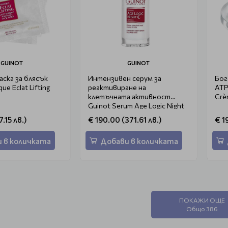
GUINOT
GUINOT
ска за блясък
Интензивен серум за
Бог
ue Eclat Lifting
реактивиране на
ATP
клетъчната активност
Crè
Guinot Serum Age Logic Night
25ml
7.15 лв.)
€ 190.00 (371.61 лв.)
€ 1
 в количката
Добави в количката
ПОКАЖИ ОЩЕ
Общо 386