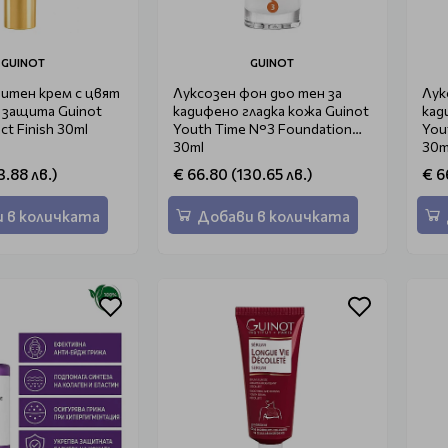
GUINOT
GUINOT
итен крем с цвят
Луксозен фон дьо тен за
Лук
 защита Guinot
кадифено гладка кожа Guinot
кад
ct Finish 30ml
Youth Time N°3 Foundation
You
30ml
30m
3.88 лв.)
€ 66.80 (130.65 лв.)
€ 6
 в количката
Добави в количката