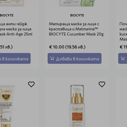
BIOCYTE
BIOCYTE
ща анти-ейдж
Матираща маска за лице с
Поч
на маска за лице
краставица и Matmarine™
мас
sk Anti-Age 25ml
BIOCYTE Cucumber Mask 20g
кис
Mas
51 лв.)
€ 10.00 (19.56 лв.)
€ 11
 в количката
Добави в количката