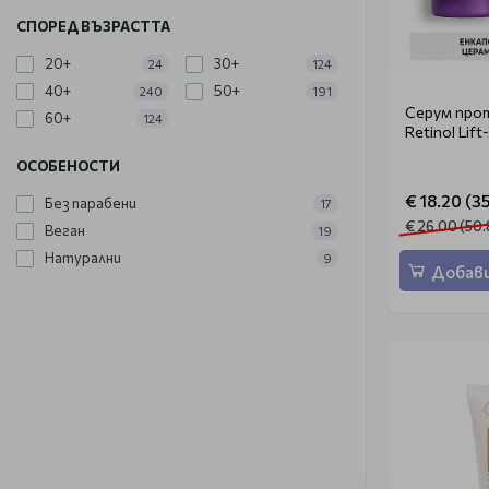
СПОРЕД ВЪЗРАСТТА
20+
30+
24
124
40+
50+
240
191
Серум прот
60+
124
Retinol Lif
ОСОБЕНОСТИ
€ 18.20 (35
Без парабени
17
€ 26.00 (50.
Веган
19
Натурални
9
Добави