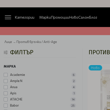
Категории
Марки
Промоции
Ново
Салон
Блог
Лице
Против бръчки / Anti-Age
ФИЛТЪР
ПРОТИВ
МАРКА
Ново
Academie
6
Ample N
2
Anua
4
Apis
1
ATACHE
14
Babor
25