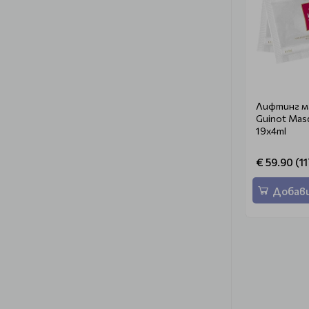
Лифтинг ма
Guinot Masq
19x4ml
€ 59.90 (11
Добави