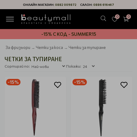
ОНЛАЙН МАГАЗИН:
0882 009872
САЛОН:
0886 616467
0
0
-15% С КОД - SUMMER15
За фризьори
Четки за коса
Четки за тупиране
ЧЕТКИ ЗА ТУПИРАНЕ
Сортирай по:
Покажи:
-15%
-15%