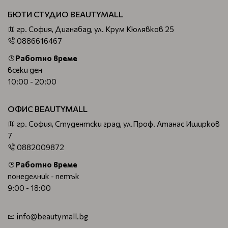
БЮТИ СТУДИО BEAUTYMALL
гр. София, Дианабад, ул. Крум Кюлявков 25
0886616467
Работно време
всеки ден
10:00 - 20:00
ОФИС BEAUTYMALL
гр. София, Студентски град, ул.Проф. Атанас Иширков
7
0882009872
Работно време
понеделник - петък
9:00 - 18:00
info@beautymall.bg