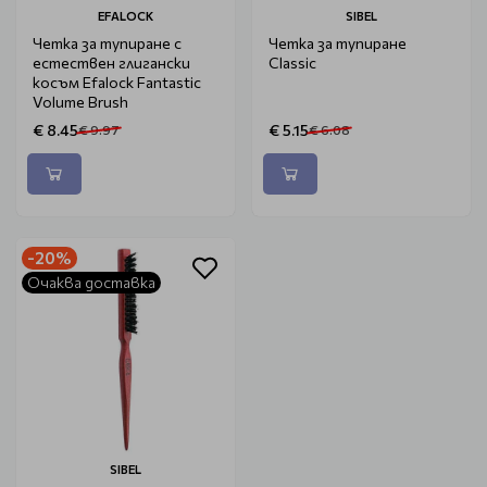
EFALOCK
SIBEL
Четка за тупиране с
Четка за тупиране
естествен глигански
Classic
косъм Efalock Fantastic
Volume Brush
€ 8.45
€ 5.15
€ 9.97
€ 6.08
-20%
Очаква доставка
SIBEL