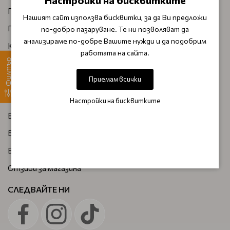
Настройки на бисквитките
Плащане и доставка
Нашият сайт използва бисквитки, за да Ви предложи
Правила и условия за бонус точки
по-добро пазаруване. Те ни позволяват да
анализираме по-добре Вашите нужди и да подобрим
Как да поръчам
работата на сайта.
Филтър
Лични данни
Приемам всички
Условия на ползване
Политика за бисквитки
Настройки на бисквитките
Ваучери
Блог
Връщане на продукти
Отзиви за магазина
СЛЕДВАЙТЕ НИ