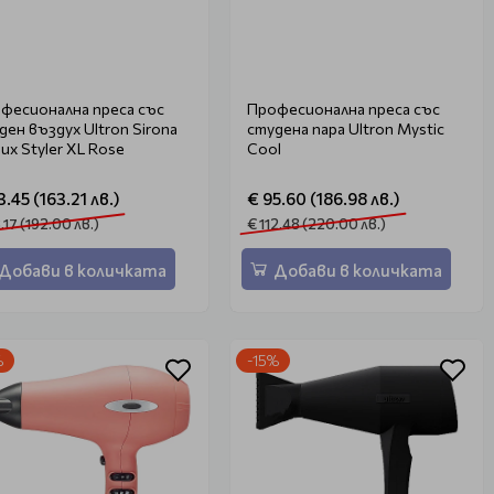
фесионална преса със
Професионална преса със
ден въздух Ultron Sirona
студена пара Ultron Mystic
lux Styler XL Rose
Cool
3.45 (163.21 лв.)
€ 95.60 (186.98 лв.)
.17 (192.00 лв.)
€ 112.48 (220.00 лв.)
Добави в количката
Добави в количката
%
-15%