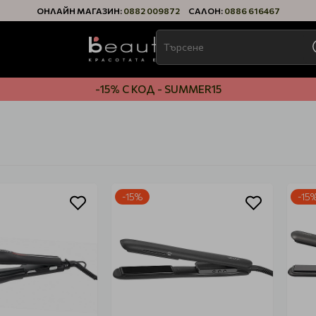
ОНЛАЙН МАГАЗИН:
0882 009872
САЛОН:
0886 616467
-15% С КОД - SUMMER15
-15%
-15