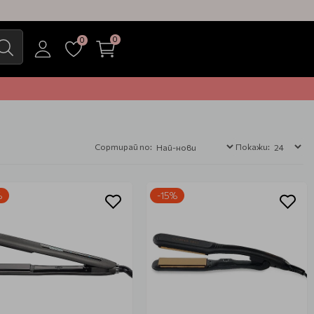
0
0
Сортирай по:
Покажи:
%
-15%