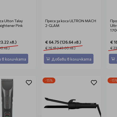
са Ulton Talay
Преса за коса ULTRON MACH
Про
aightener Pink
2-GLAM
Ult
17
3.22 лв.)
€ 64.75 (126.64 лв.)
€ 1
00 лв.)
€ 76.18 (149.00 лв.)
€ 23
 в количката
Добави в количката
-15%
-15