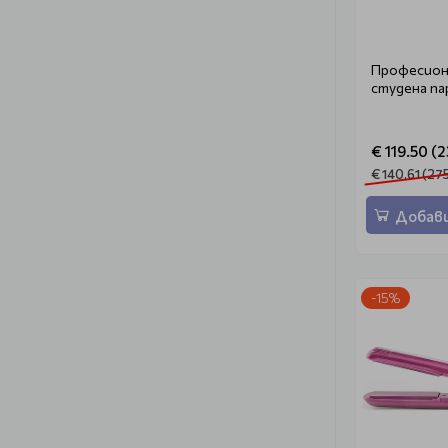
Професиона
студена па
€ 119.50 (2
€ 140.61 (27
Добави
-15%