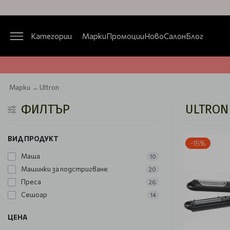
Категории
Марки
Промоции
Ново
Салон
Блог
Марки
Ultron
ФИЛТЪР
ULTRON
ВИД ПРОДУКТ
-15%
Маша
10
Машинки за подстригване
20
Преса
26
Сешоар
14
ЦЕНА