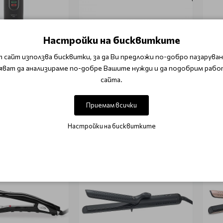
Настройки на бисквитките
ален тример за
Професионална Маша
Про
не Ultron Trimmer
Revolvip Dia 26mm
Ultr
 сайт използва бисквитки, за да Ви предложи по-добро пазаруване
Clip
яват да анализираме по-добре Вашите нужди и да подобрим рабо
сайта.
203.99 лв.)
€ 84.75 (165.76 лв.)
€ 1
0.00 лв.)
€ 99.70 (195.00 лв.)
€ 17
Приемам всички
 в количката
Добави в количката
Настройки на бисквитките
-15%
-15