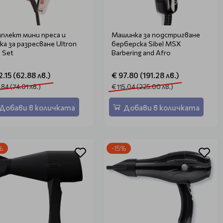
плект мини преса и
Машинка за подстригване
ка за разресване Ultron
берберска Sibel MSX
i Set
Barbering and Afro
2.15 (62.88 лв.)
€ 97.80 (191.28 лв.)
.84 (74.01 лв.)
€ 115.04 (225.00 лв.)
Добави в количката
Добави в количката
%
-15%