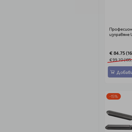
Професиона
изправяне 
€ 84.75 (16
€ 99.70 (195
Добави
-15%