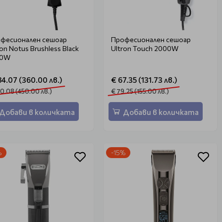
фесионален сешоар
Професионален сешоар
ron Notus Brushless Black
Ultron Touch 2000W
00W
84.07 (360.00 лв.)
€ 67.35 (131.73 лв.)
0.08 (450.00 лв.)
€ 79.25 (155.00 лв.)
Добави в количката
Добави в количката
%
-15%