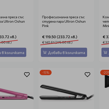
лна преса със
Професионална преса със
Ком
ра Ultron Oshun
студена пара Ultron Oshun
чет
Pink
Min
33.72 лв.)
€ 119.50 (233.72 лв.)
€ 3
5.00 лв.)
€ 140.61 (275.00 лв.)
€ 37
 в количката
Добави в количката
-15%
-20