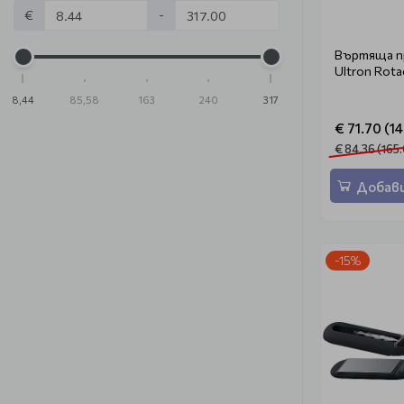
€
-
Въртяща пр
Ultron Rota
8,44
85,58
163
240
317
€ 71.70 (14
€ 84.36 (165.
Добави
-15%