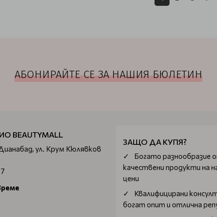
АБОНИРАЙТЕ СЕ ЗА НАШИЯ БЮЛЕТИН
ИО BEAUTYMALL
ЗАЩО ДА КУПЯ?
 Дианабад, ул. Крум Кюлявков
Богатo разнообразие 
качествени продукти на н
67
цени
време
Квалифицирани консул
богат опит и отлична ре