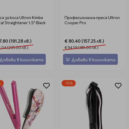
са за коса Ultron Kimba
Професионална преса Ultron
tal Straightener 1.5" Black
Cooper Pro
7.80 (191.28 лв.)
€ 80.40 (157.25 лв.)
5.04 (225.00 лв.)
€ 94.59 (185.00 лв.)
Добави в количката
Добави в количката
%
-15%