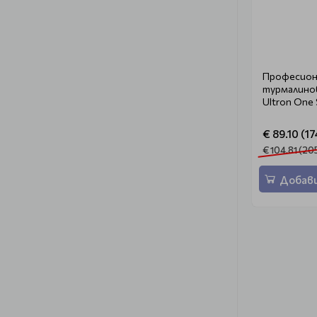
Професион
турмалинов
Ultron One 
€ 89.10 (17
€ 104.81 (20
Добави