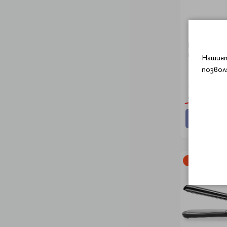
Професион
подстригва
Нашият
Mini VSX II
позвол
€ 104.30 (
€ 122.71 (24
Добави
-15%