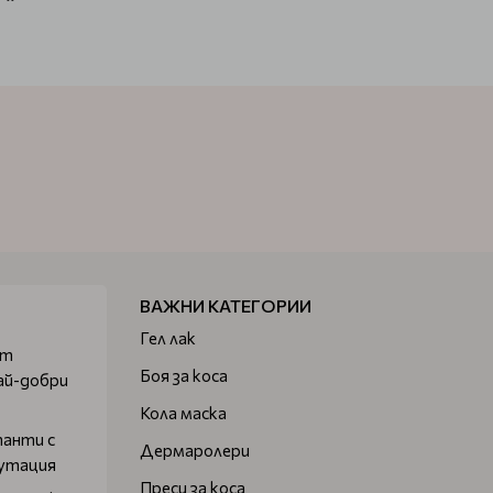
ВАЖНИ КАТЕГОРИИ
Гел лак
от
Боя за коса
ай-добри
Кола маска
танти с
Дермаролери
путация
Преси за коса