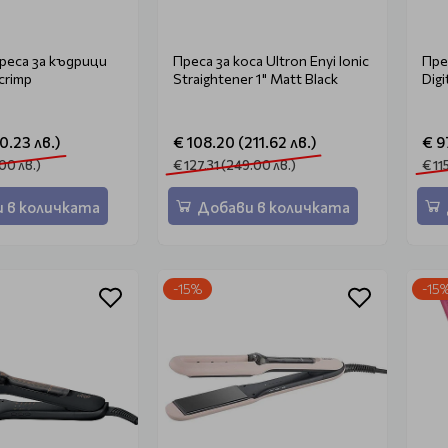
еса за къдрици
Преса за коса Ultron Enyi Ionic
Пре
crimp
Straightener 1" Matt Black
Digi
0.23 лв.)
€ 108.20 (211.62 лв.)
€ 9
00 лв.)
€ 127.31 (249.00 лв.)
€ 11
 в количката
Добави в количката
-15%
-15