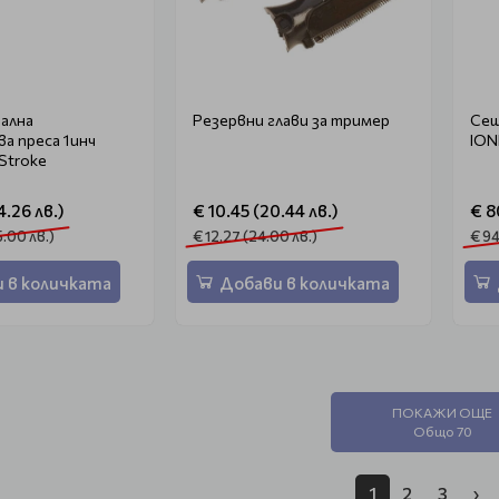
ална
Резервни глави за тример
Сеш
а преса 1инч
ION
Stroke
4.26 лв.)
€ 10.45 (20.44 лв.)
€ 8
5.00 лв.)
€ 12.27 (24.00 лв.)
€ 94
 в количката
Добави в количката
ПОКАЖИ ОЩЕ
Общо 70
1
2
3
›