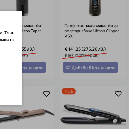
фесионална машинка
Професионална машинка за
on Enki Cordless Taper
подстригване Ultron Clipper
. Те ни
per Black
VSX II
тата на
46.00 (285.55 лв.)
€ 141.25 (276.26 лв.)
1.79 (336.00 лв.)
€ 166.17 (325.00 лв.)
Добави в количката
Добави в количката
%
-15%