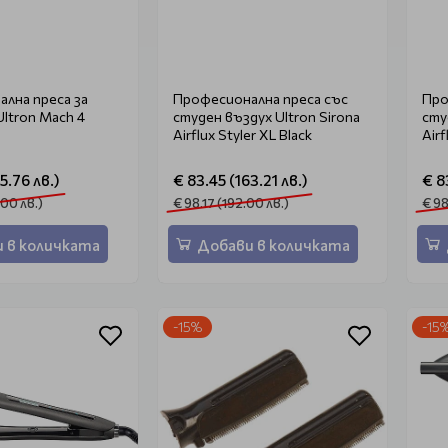
лна преса за
Професионална преса със
Про
Ultron Mach 4
студен въздух Ultron Sirona
сту
Airflux Styler XL Black
Airf
5.76 лв.)
€ 83.45 (163.21 лв.)
€ 8
.00 лв.)
€ 98.17 (192.00 лв.)
€ 98
 в количката
Добави в количката
-15%
-15