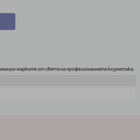
 премиум марките от света на професионалната козметика.
предложения, които могат да бъдат ваши на наистина ниски
всички тях е това, че ще оставят кожата на тялото ви