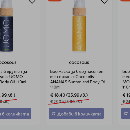
OCOSOLIS
COCOSOLIS
за бърз тен за
Био масло за бърз наситен
Био
solis UOMO
тен с ананас Cocosolis
тен
Body Oil 110ml
ANANAS Suntan and Body Oil
MON
110ml
110
.99 лв.)
€ 18.40 (35.99 лв.)
€ 1
0 лв.)
€ 23.01 (45.00 лв.)
€ 24
 в количката
Добави в количката