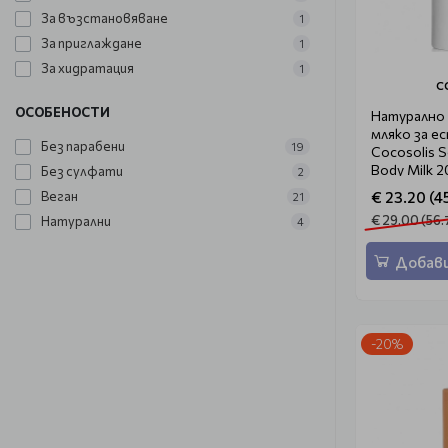
За възстановяване
1
За приглаждане
1
За хидратация
1
C
ОСОБЕНОСТИ
Натурално
мляко за е
Без парабени
19
Cocosolis S
Body Milk 2
Без сулфати
2
Веган
€ 23.20 (45
21
€ 29.00 (56.
Натурални
4
Добави
-20%