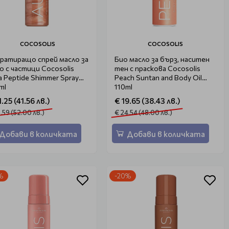
COCOSOLIS
COCOSOLIS
ратиращо спрей масло за
Био масло за бърз, наситен
о с частици Cocosolis
тен с праскова Cocosolis
a Peptide Shimmer Spray
Peach Suntan and Body Oil
ml
110ml
.25 (41.56 лв.)
€ 19.65 (38.43 лв.)
.59 (52.00 лв.)
€ 24.54 (48.00 лв.)
Добави в количката
Добави в количката
%
-20%