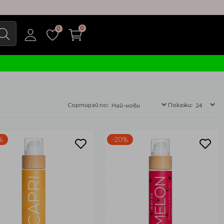
0
0
Сортирай по:
Покажи:
%
-20%