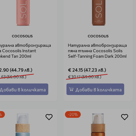
COCOSOLIS
COCOSOLIS
урална автобронзираща
Натурална автобронзираща
а Cocosolis Instant
пяна тъмна Cocosolis Solis
kend Tan 200ml
Self-Tanning Foam Dark 200ml
2.90 (44.79 лв.)
€ 24.15 (47.23 лв.)
.63 (56.00 лв.)
€ 30.17 (59.00 лв.)
Добави в количката
Добави в количката
%
-20%