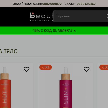
ОНЛАЙН МАГАЗИН:
0882 009872
САЛОН:
0886 616467
-15% С КОД SUMMER15 ☀️
А ТЯЛО
-20%
-20