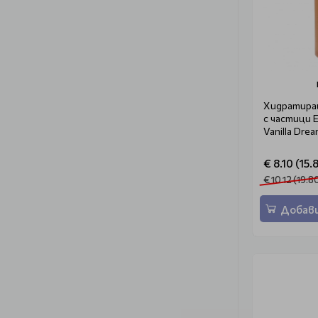
Хидратира
с частици 
Vanilla Dre
€ 8.10 (15.
€ 10.12 (19.8
Добави