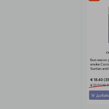
C
Био масло 
мъже Coco
Suntan and 
€ 18.40 (35
€ 23.01 (45.0
Добави