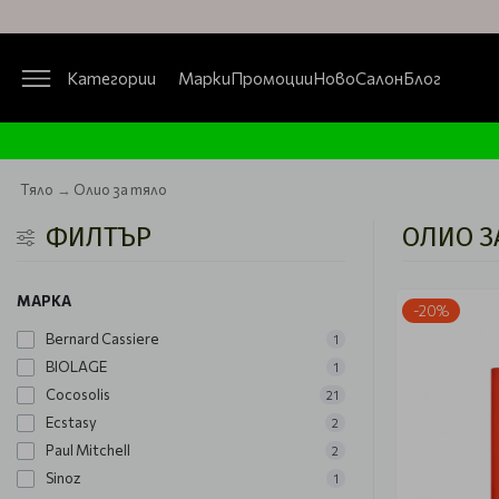
Категории
Марки
Промоции
Ново
Салон
Блог
Тяло
Олио за тяло
ФИЛТЪР
ОЛИО З
МАРКА
-20%
Bernard Cassiere
1
BIOLAGE
1
Cocosolis
21
Ecstasy
2
Paul Mitchell
2
Sinoz
1