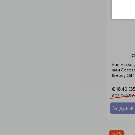
C
Био масло 
тен Cocoso
& Body Oil 
€ 18.40 (35
€ 23.01 (45.0
Добави
-20%