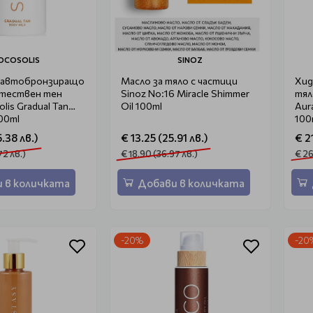
OCOSOLIS
SINOZ
 автобронзиращо
Масло за тяло с частици
Хид
стествен тен
Sinoz No:16 Miracle Shimmer
тял
olis Gradual Tan
Oil 100ml
Aur
00ml
100
.38 лв.)
€ 13.25 (25.91 лв.)
€ 21
72 лв.)
€ 18.90 (36.97 лв.)
€ 26
 в количката
Добави в количката
-20%
-20