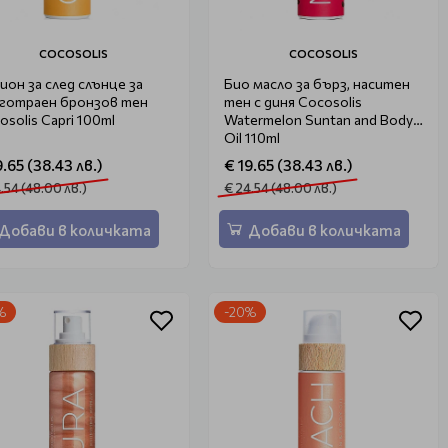
COCOSOLIS
COCOSOLIS
ион за след слънце за
Био масло за бърз, наситен
готраен бронзов тен
тен с диня Cocosolis
osolis Capri 100ml
Watermelon Suntan and Body
Oil 110ml
9.65 (38.43 лв.)
€ 19.65 (38.43 лв.)
.54 (48.00 лв.)
€ 24.54 (48.00 лв.)
Добави в количката
Добави в количката
%
-20%