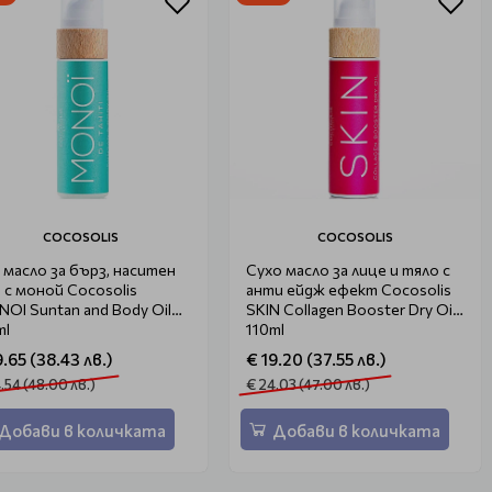
COCOSOLIS
COCOSOLIS
 масло за бърз, наситен
Сухо масло за лице и тяло с
 с моной Cocosolis
анти ейдж ефект Cocosolis
OI Suntan and Body Oil
SKIN Collagen Booster Dry Oil
ml
110ml
9.65 (38.43 лв.)
€ 19.20 (37.55 лв.)
.54 (48.00 лв.)
€ 24.03 (47.00 лв.)
Добави в количката
Добави в количката