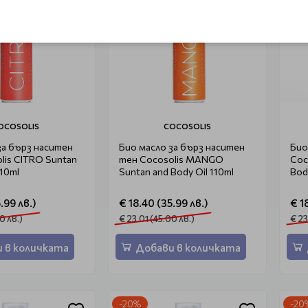
OCOSOLIS
COCOSOLIS
за бърз наситен
Био масло за бърз наситен
Био
lis CITRO Suntan
тен Cocosolis MANGO
Coc
110ml
Suntan and Body Oil 110ml
Bod
.99 лв.)
€ 18.40 (35.99 лв.)
€ 1
0 лв.)
€ 23.01 (45.00 лв.)
€ 23
 в количката
Добави в количката
-20%
-20