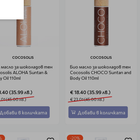
COCOSOLIS
COCOSOLIS
 масло за шоколадов тен
Био масло за шоколадов тен
osolis ALOHA Suntan &
Cocosolis CHOCO Suntan and
y Oil 110ml
Body Oil 110ml
8.40 (35.99 лв.)
€ 18.40 (35.99 лв.)
.01 (45.00 лв.)
€ 23.01 (45.00 лв.)
Добави в количката
Добави в количката
%
-20%