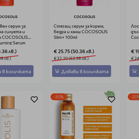
OCOSOLIS
COCOSOLIS
ен серум за
Стягащ серум за корем,
Лос
а силуета и
бедра и ханш COCOSOLIS
дъл
жа COCOSOLIS
Slim+ 100ml
Coc
urning Serum
.36 лв.)
€ 25.75 (50.36 лв.)
€ 1
98 лв.)
€ 32.20 (62.98 лв.)
€ 24
 в количката
Добави в количката
-30%
-20