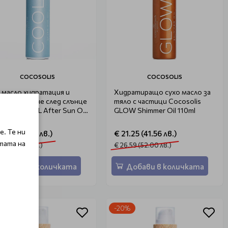
COCOSOLIS
COCOSOLIS
 масло хидратация и
Хидратиращо сухо масло за
становяване след слънце
тяло с частици Cocosolis
osolis COOL After Sun Oil
GLOW Shimmer Oil 110ml
ml
. Те ни
8.40 (35.99 лв.)
€ 21.25 (41.56 лв.)
тата на
.01 (45.00 лв.)
€ 26.59 (52.00 лв.)
Добави в количката
Добави в количката
%
-20%