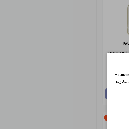
PAU
Възстанов
Коса и Тяло
Mitchell Tea Tree Hemp Hair &
Body Oil 50
Нашият
позвол
€ 34.26 (67
Добави
-20%