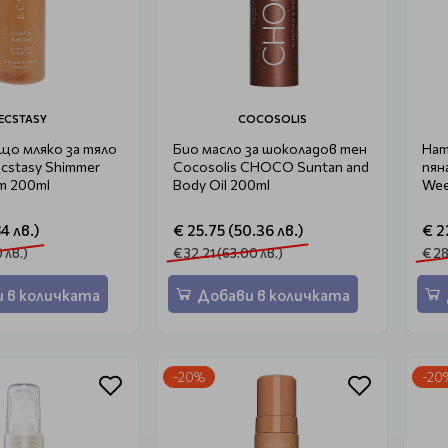
ECSTASY
COCOSOLIS
що мляко за тяло
Био масло за шоколадов тен
Нат
Ecstasy Shimmer
Cocosolis CHOCO Suntan and
пян
am 200ml
Body Oil 200ml
Wee
84 лв.)
€ 25.75 (50.36 лв.)
€ 2
0 лв.)
€ 32.21 (63.00 лв.)
€ 28
 в количката
Добави в количката
-20%
-20