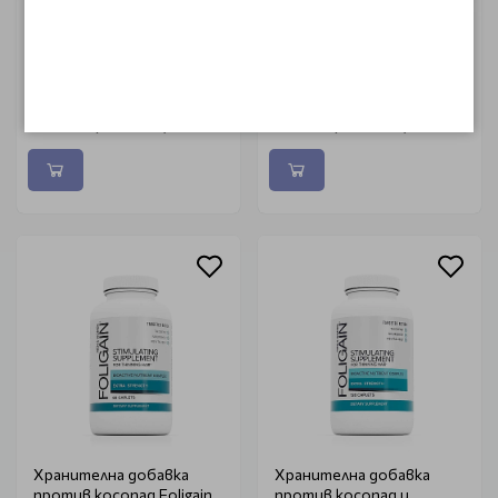
Комплекс за регенерация
Възстановяваща
на косата за мъже с
терапия за оредяла и
Minoxidil 5% + Trioxidil 5%
късаща се коса за жени
Foligain Advanced Hair
10% Trioxidil Foligain Triple
Regrowth Treatment 59 ml
Action 59ml
€ 28.43 (55.60 лв.)
€ 31.70 (62.00 лв.)
Хранителна добавка
Хранителна добавка
против косопад Foligain
против косопад и