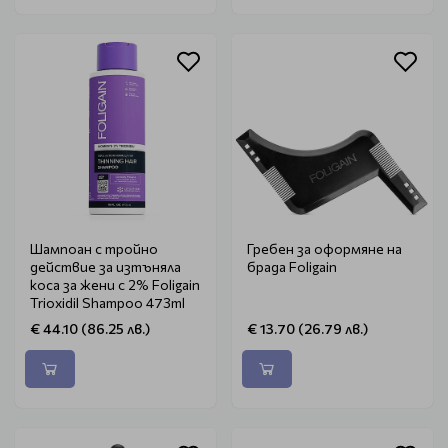
Шампоан с тройно
Гребен за оформяне на
действие за изтъняла
брада Foligain
коса за жени с 2% Foligain
Trioxidil Shampoo 473ml
€ 44.10 (86.25 лв.)
€ 13.70 (26.79 лв.)