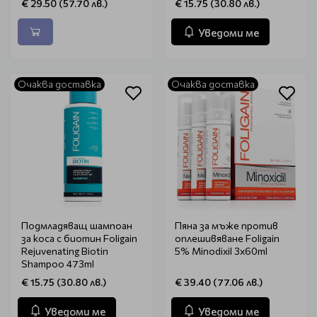
€ 29.50 (57.70 лв.)
€ 15.75 (30.80 лв.)
Уведоми ме
Очаква доставка
Очаква доставка
Подмладяващ шампоан
Пяна за мъже против
за коса с биотин Foligain
оплешивяване Foligain
Rejuvenating Biotin
5% Minodixil 3x60ml
Shampoo 473ml
€ 15.75 (30.80 лв.)
€ 39.40 (77.06 лв.)
Уведоми ме
Уведоми ме