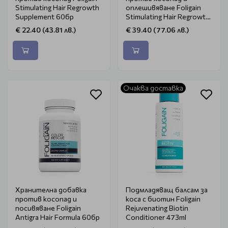
Stimulating Hair Regrowth
оплешивяване Foligain
Supplement 60бр
Stimulating Hair Regrowth
Supplement 120бр
€ 22.40 (43.81 лв.)
€ 39.40 (77.06 лв.)
Очаква доставка
Хранителна добавка
Подмладяващ балсам за
против косопад и
коса с биотин Foligain
посивяване Foligain
Rejuvenating Biotin
Antigra Hair Formula 60бр
Conditioner 473ml