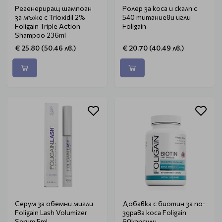
Регенериращ шампоан
Ролер за коса и скалп с
за мъже с Trioxidil 2%
540 титаниеви игли
Foligain Triple Action
Foligain
Shampoo 236ml
€ 25.80 (50.46 лв.)
€ 20.70 (40.49 лв.)
Серум за обемни мигли
Добавка с биотин за по-
Foligain Lash Volumizer
здрава коса Foligain
Serum 5ml
60капсули