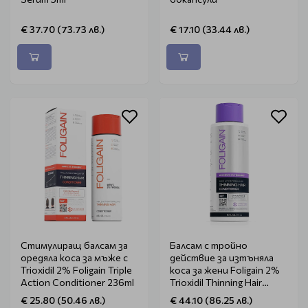
€ 37.70 (73.73 лв.)
€ 17.10 (33.44 лв.)
Стимулиращ балсам за
Балсам с тройно
оредяла коса за мъже с
действие за изтъняла
Trioxidil 2% Foligain Triple
коса за жени Foligain 2%
Action Conditioner 236ml
Trioxidil Thinning Hair
Conditioner 473ml
€ 25.80 (50.46 лв.)
€ 44.10 (86.25 лв.)