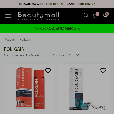
ОНЛАЙН МАГАЗИН:
0882 009872
САЛОН:
0886 616467
0
0
-15% С КОД SUMMER15 ☀️
Марки
Foligain
FOLIGAIN
Сортирай по:
Покажи: