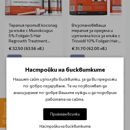
Терапия против косопад
Възстановяваща
за мъже с Миноксидил
терапия за оредяла и
5% Foligain 5 Hair
изтъняла коса за мъже с
Regrowth Treatment
Trioxidil 10% Foligain Hair
3x60ml
Regrowth Treatment For
€ 32.50 (63.56 лв.)
€ 31.70 (62.00 лв.)
Men 59ml
Настройки на бисквитките
Нашият сайт използва бисквитки, за да Ви предложи
по-добро пазаруване. Те ни позволяват да
анализираме по-добре Вашите нужди и да подобрим
работата на сайта.
Филтър
Приемам всички
Настройки на бисквитките