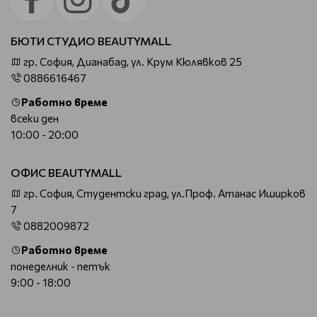
БЮТИ СТУДИО BEAUTYMALL
гр. София, Дианабад, ул. Крум Кюлявков 25
0886616467
Работно време
всеки ден
10:00 - 20:00
ОФИС BEAUTYMALL
гр. София, Студентски град, ул.Проф. Атанас Иширков
7
0882009872
Работно време
понеделник - петък
9:00 - 18:00