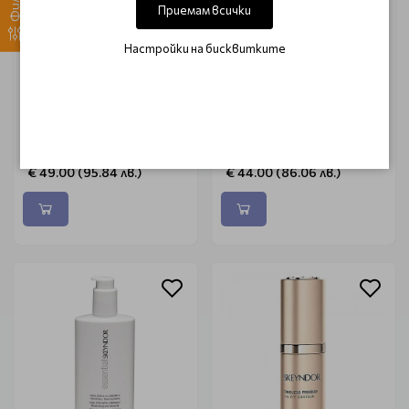
Приемам всички
Настройки на бисквитките
Балансираща гел-
Матиращ бустер за
емулсия за мазна кожа и
мазна кожа и акне
акне Skeyndor Clearist
Skeyndor Clearist CTX
CTX Mattifying Gel-
Mattifying Booster 30ml
Emulsion 50ml
€ 49.00 (95.84 лв.)
€ 44.00 (86.06 лв.)