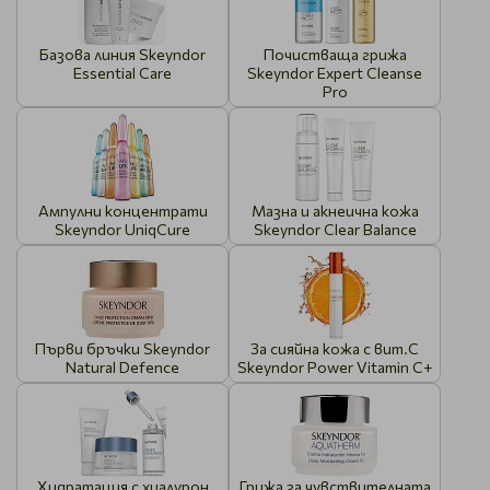
Базова линия Skeyndor
Почистваща грижа
Essential Care
Skeyndor Expert Cleanse
Pro
Ампулни концентрати
Мазна и акнеична кожа
Skeyndor UniqCure
Skeyndor Clear Balance
Първи бръчки Skeyndor
За сияйна кожа с вит.С
Natural Defence
Skeyndor Power Vitamin C+
Хидратация с хиалурон
Грижа за чувствителната