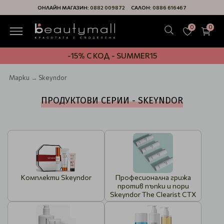
ОНЛАЙН МАГАЗИН:
0882 009872
САЛОН:
0886 616467
0
0
-15% С КОД - SUMMER15
Марки
Skeyndor
ПРОДУКТОВИ СЕРИИ - SKEYNDOR
Комплекти Skeyndor
Професионална грижа
против пъпки и пори
Skeyndor The Clearist CTX