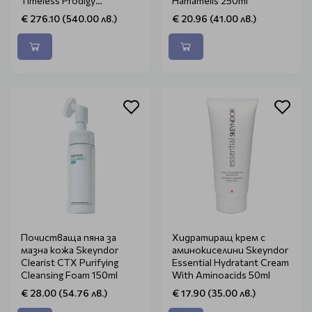
Timeless Prodigy
Hamamelis 250ml
Christmas Kit
€ 276.10 (540.00 лв.)
€ 20.96 (41.00 лв.)
Почистваща пяна за
Хидратиращ крем с
мазна кожа Skeyndor
аминокиселини Skeyndor
Clearist CTX Purifying
Essential Hydratant Cream
Cleansing Foam 150ml
With Aminoacids 50ml
€ 28.00 (54.76 лв.)
€ 17.90 (35.00 лв.)