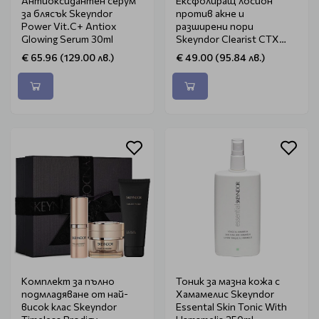
Антиоксидантен серум
Ексфолиращ лосион
за блясък Skeyndor
против акне и
Power Vit.C+ Antiox
разширени пори
Glowing Serum 30ml
Skeyndor Clearist CTX
Exfoliating Lotion 100ml
€ 65.96 (129.00 лв.)
€ 49.00 (95.84 лв.)
Комплект за пълно
Тоник за мазна кожа с
подмладяване от най-
Хамамелис Skeyndor
висок клас Skeyndor
Essental Skin Tonic With