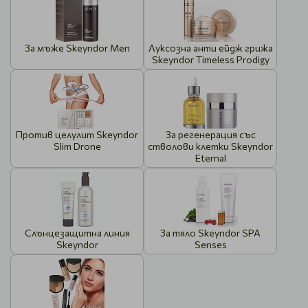
За мъже Skeyndor Men
Луксозна анти ейдж грижа
Skeyndor Timeless Prodigy
Против целулит Skeyndor
За регенерация със
Slim Drone
стволови клетки Skeyndor
Eternal
Слънцезащитна линия
За тяло Skeyndor SPA
Skeyndor
Senses