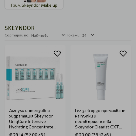
Грим Skeyndor Make up
SKEYNDOR
Сортирай по:
Покажи:
Ампули интензивна
Гел за бързо премахване
хидратация Skeyndor
на пъпки и
UniqCure Intensive
несъвършенства
Hydrating Concentrate
Skeyndor Clearist CXT
7x2ml
Instant Correcting Gel
€ 29.14 (57.00 лв.)
€ 20.00 (39.12 лв.)