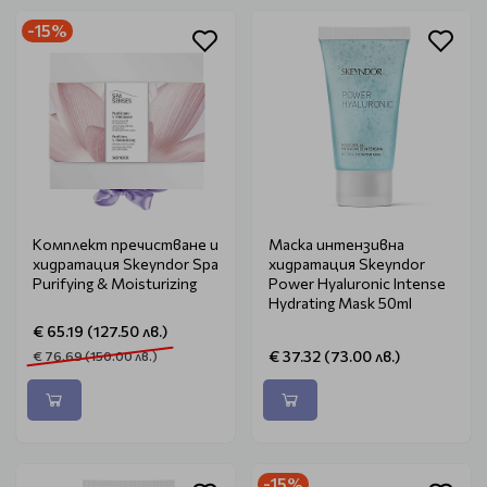
-15%
Комплект пречистване и
Маска интензивна
хидратация Skeyndor Spa
хидратация Skeyndor
Purifying & Moisturizing
Power Hyaluronic Intense
Hydrating Mask 50ml
€ 65.19 (127.50 лв.)
€ 37.32 (73.00 лв.)
€ 76.69 (150.00 лв.)
-15%