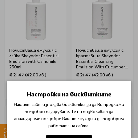
Почистваща емулсия с
Почистваща емулсия с
лайка Skeyndor Essential
краставица Skeyndor
Emulsion with Camomile
Essential Cleansing
250ml
Emulsion With Cucumber
Extract 250ml
€ 21.47 (42.00 лв.)
€ 21.47 (42.00 лв.)
Настройки на бисквитките
Нашият сайт използва бисквитки, за да Ви предложи
по-добро пазаруване. Те ни позволяват да
анализираме по-добре Вашите нужди и да подобрим
работата на сайта.
Филтър