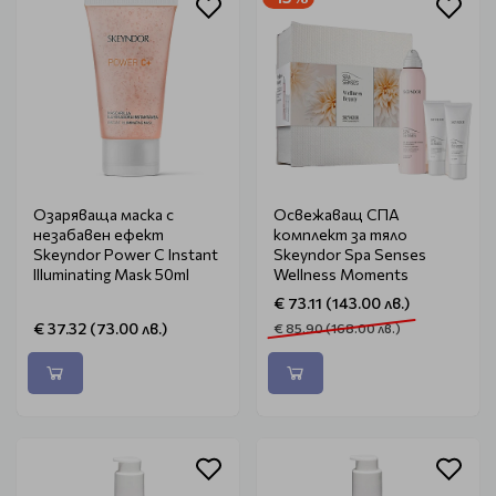
Озаряваща маска с
Освежаващ СПА
незабавен ефект
комплект за тяло
Skeyndor Power C Instant
Skeyndor Spa Senses
Illuminating Mask 50ml
Wellness Moments
€ 73.11 (143.00 лв.)
€ 37.32 (73.00 лв.)
€ 85.90 (168.00 лв.)