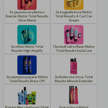
За защита на цвета и
За къдрава коса Matrix
блясък Matrix Total Results
Total Results A Curl Can
Glow Mania
Dream
За обем Matrix Total
Против накъсване Matrix
Results High Amplify
Total Results InstaCure
За неутрализиране Matrix
За всеки тип коса-Total
Total Results Brass Off
Results Miracle Extender
Креативен стайлинг-Style
Боя за коса Matrix