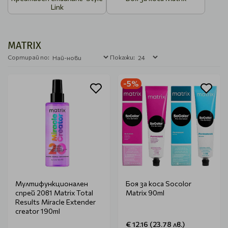
Link
MATRIX
Сортирай по:
Покажи:
-5%
Мултифункционален
Боя за коса Socolor
спрей 20в1 Matrix Total
Matrix 90ml
Results Miracle Extender
creator 190ml
€ 12.16 (23.78 лв.)