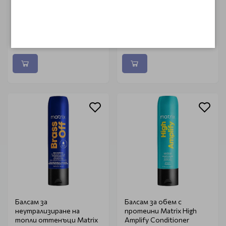
Шампоан против
Балсам за боядисани
накъсване на косата
коси Matrix Total Results
Matrix Total Results
Color Obsessed
Instacure Shampoo 300ml
conditioner 300ml
€ 9.87 (19.30 лв.)
€ 11.81 (23.10 лв.)
Балсам за
Балсам за обем с
неутрализиране на
протеини Matrix High
топли оттенъци Matrix
Amplify Conditioner