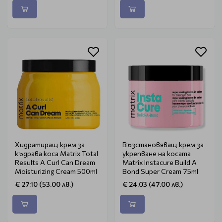
Хидратиращ крем за
Възстановяващ крем за
къдрава коса Matrix Total
укрепване на косата
Results A Curl Can Dream
Matrix Instacure Build A
Moisturizing Cream 500ml
Bond Super Cream 75ml
€ 27.10 (53.00 лв.)
€ 24.03 (47.00 лв.)