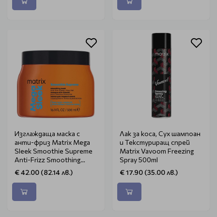
Изглаждаща маска с
Лак за коса, Сух шампоан
анти-фриз Matrix Mega
и Текстуриращ спрей
Sleek Smoothie Supreme
Matrix Vavoom Freezing
Anti-Frizz Smoothing
Spray 500ml
Mask 500ml
€ 42.00 (82.14 лв.)
€ 17.90 (35.00 лв.)