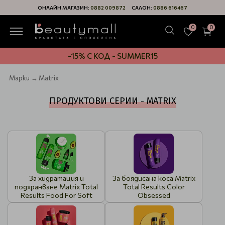
ОНЛАЙН МАГАЗИН:
0882 009872
САЛОН:
0886 616467
0
0
-15% С КОД - SUMMER15
Марки
Matrix
ПРОДУКТОВИ СЕРИИ - MATRIX
За хидратация и
За боядисана коса Matrix
подхранване Matrix Total
Total Results Color
Results Food For Soft
Obsessed