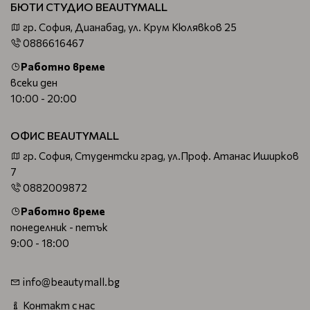
БЮТИ СТУДИО BEAUTYMALL
гр. София, Дианабад, ул. Крум Кюлявков 25
0886616467
Работно време
всеки ден
10:00 - 20:00
ОФИС BEAUTYMALL
гр. София, Студентски град, ул.Проф. Атанас Иширков
7
0882009872
Работно време
понеделник - петък
9:00 - 18:00
info@beautymall.bg
Контакт с нас