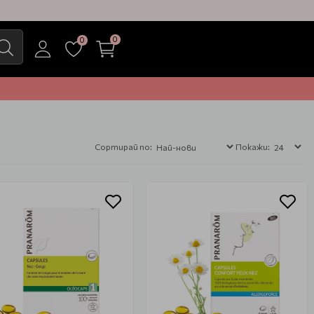
0
0
Сортирай по:
Покажи: