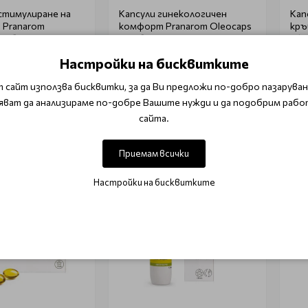
 стимулиране на
Капсули гинекологичен
Кап
 Pranarom
комфорт Pranarom Oleocaps
кръ
Oleocaps 4 30бр
5 30бр
Ole
Настройки на бисквитките
.00 лв.)
€ 16.36 (32.00 лв.)
€ 1
 сайт използва бисквитки, за да Ви предложи по-добро пазаруване
 в количката
Добави в количката
яват да анализираме по-добре Вашите нужди и да подобрим рабо
сайта.
Приемам всички
Настройки на бисквитките