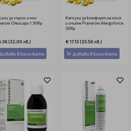
сули за гърло и нос
Капсули за комфорт на носа
Pranarom Oleocaps 1 30бр
и очите Pranarom Alergoforce
30бр
6.36 (32.00 лв.)
€ 17.13 (33.50 лв.)
Добави в количката
Добави в количката