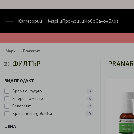
Категории
Марки
Промоции
Ново
Салон
Блог
Марки
Pranarom
ФИЛТЪР
PRANA
ВИД ПРОДУКТ
Арома дифузер
6
Етерично масло
6
Репелент
7
Хранителна добавка
10
ЦЕНА