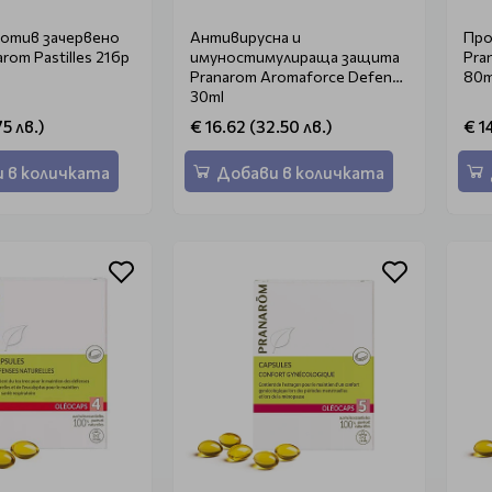
ротив зачервено
Антивирусна и
Про
rom Pastilles 21бр
имуностимулираща защита
Pra
Pranarom Aromaforce Defence
80m
30ml
75 лв.)
€ 16.62 (32.50 лв.)
€ 1
 в количката
Добави в количката