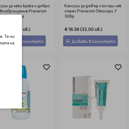
сули за леки крака и добро
Капсули за дъбър сън при лек
вообръщение Pranarom
стрес Pranarom Oleocaps 7
ocaps 6 30бр
30бр
6.36 (32.00 лв.)
€ 16.36 (32.00 лв.)
. Те ни
Добави в количката
Добави в количката
тата на