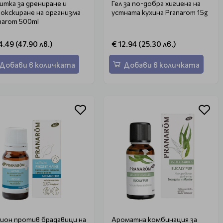
итка за дрениране и
Гел за по-добра хигиена на
окскиране на организма
устната кухина Pranarom 15g
narom 500ml
4.49 (47.90 лв.)
€ 12.94 (25.30 лв.)
Добави в количката
Добави в количката
ион против брадавици на
Ароматна комбинация за