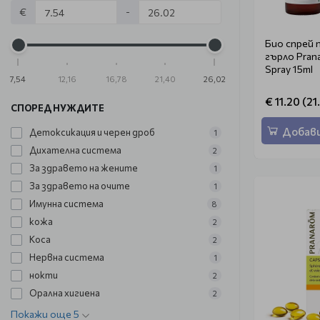
€
-
Био спрей 
гърло Pran
Spray 15ml
7,54
12,16
16,78
21,40
26,02
€ 11.20 (21
СПОРЕД НУЖДИТЕ
Добави
Детоксикация и черен дроб
1
Дихателна система
2
За здравето на жените
1
За здравето на очите
1
Имунна система
8
кожа
2
Коса
2
Нервна система
1
нокти
2
Орална хигиена
2
Покажи още 5