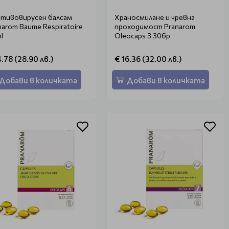
тивовирусен балсам
Храносмилане и чревна
narom Baume Respiratoire
проходимост Pranarom
l
Oleocaps 3 30бр
4.78 (28.90 лв.)
€ 16.36 (32.00 лв.)
Добави в количката
Добави в количката