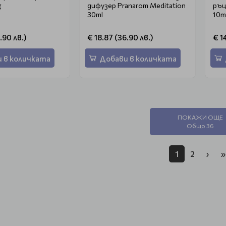
g
дифузер Pranarom Meditation
ръц
30ml
10m
.90 лв.)
€ 18.87 (36.90 лв.)
€ 1
 в количката
Добави в количката
ПОКАЖИ ОЩЕ
Общо 36
1
2
›
»