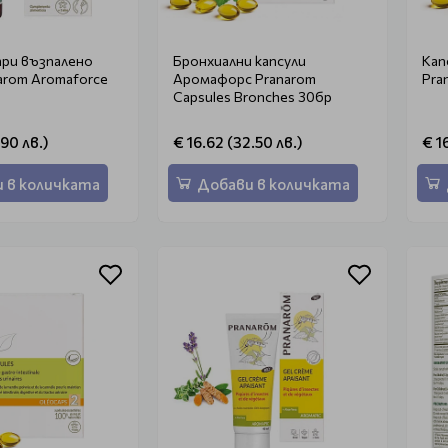
при възпалено
Бронхиални капсули
Кап
arom Aromaforce
Аромафорс Pranarom
Capsules Bronches 30бр
.90 лв.)
€ 16.62 (32.50 лв.)
€ 1
 в количката
Добави в количката