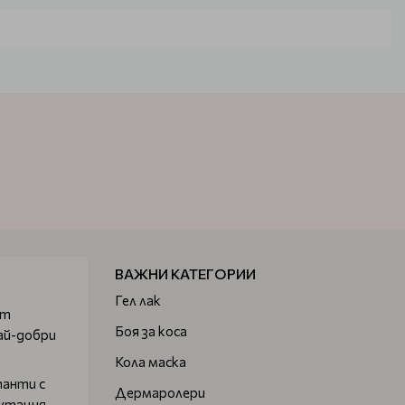
нията от 1991 се ръководи от фармацефта Доменик Бадо,
ВАЖНИ КАТЕГОРИИ
Гел лак
от
Боя за коса
ай-добри
Кола маска
танти с
Дермаролери
путация