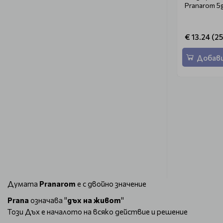
Pranarom 5
€ 13.24 (25
Добави
Думата
Pranarom
е с двойно значение
Prana
означава "
дъх на живот
"
Този Дъх е началото на всяко действие и решение