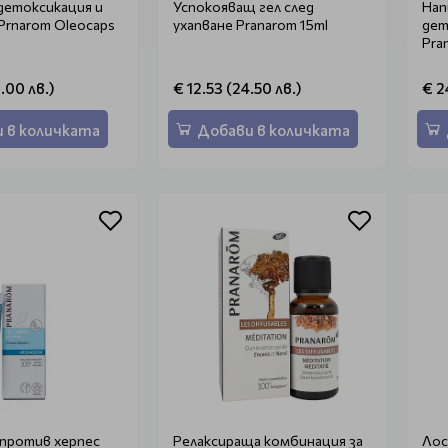
 детоксикация и
Успокояващ гел след
Нап
Prnarom Oleocaps
ухапване Pranarom 15ml
дет
Pra
.00 лв.)
€ 12.53 (24.50 лв.)
€ 2
 в количката
Добави в количката
а против херпес
Релаксираща комбинация за
Лос