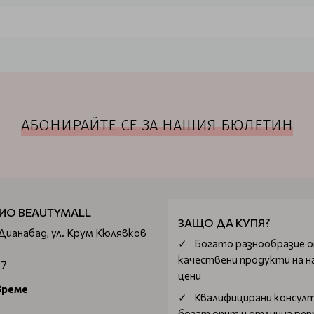
а като аромати
асло, които са практични и изключително ефективни. Компа
идея за развитие на ароматерапията.
АБОНИРАЙТЕ СЕ ЗА НАШИЯ БЮЛЕТИН
ИО BEAUTYMALL
ЗАЩО ДА КУПЯ?
 Дианабад, ул. Крум Кюлявков
Богатo разнообразие 
качествени продукти на н
67
цени
време
Квалифицирани консул
богат опит и отлична ре