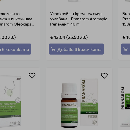
 стомашно-
Успокояващ крем гел след
Био
акт и пикочните
ухапване - Pranarom Aromapic
Pra
anarom Oleocaps2
Репелент 40 ml
150
.00 лв.)
€ 13.04 (25.50 лв.)
€ 1
 в количката
Добави в количката