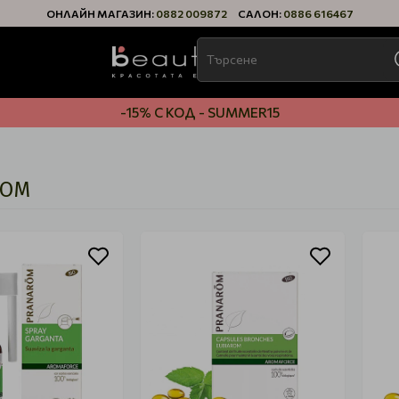
ОНЛАЙН МАГАЗИН:
0882 009872
САЛОН:
0886 616467
-15% С КОД - SUMMER15
ROM