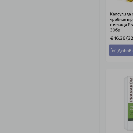
Капсули за
чревния тр
пътища Pr
30бр
€ 16.36 (32
Добави