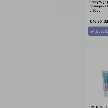
Капсули за
дрениране 
8 30бр
€ 16.36 (32
Добави
Гел за уст