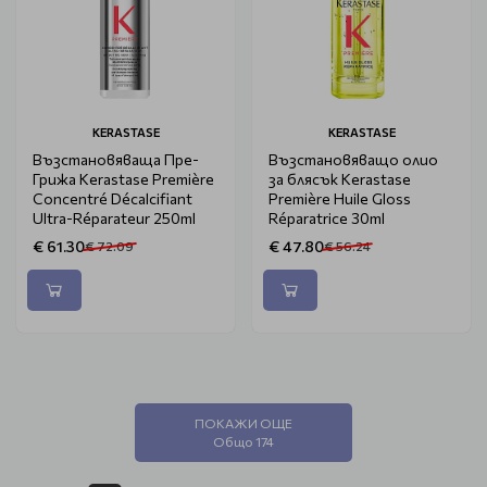
KERASTASE
KERASTASE
Възстановяваща Пре-
Възстановяващо олио
Грижа Kerastase Première
за блясък Kerastase
Concentré Décalcifiant
Première Huile Gloss
Ultra-Réparateur 250ml
Réparatrice 30ml
€ 61.30
€ 47.80
€ 72.09
€ 56.24
ПОКАЖИ ОЩЕ
Общо 174