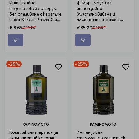
Интензивно
Филър ампули за
възстановяващ серум
интензивно
без отмиване с кератин
възстановяване и
Lador Keratin Power Glue
плътност на косата
4x15g
Lador Perfect Hair Fill-Up
€ 8.65
€ 35.70
€ 10.20
€ 42.00
20x13ml
-25%
-25%
KAMINOMOTO
KAMINOMOTO
Комплексна терапия за
Интензивен
скалп против косопад,
стимулатор за растеж