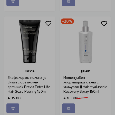
-20%
PREVIA
JJ HAIR
Ексфолиращ пилинг за
Интензивен
скалп с органичен
хидратиращ спрей с
артишок Previa Extra Life
хиалурон JJ Hair Hyaluronic
Hair Scalp Peeling 150ml
Recovery Spray 150ml
€ 35.00
€ 16.00
€ 20.00