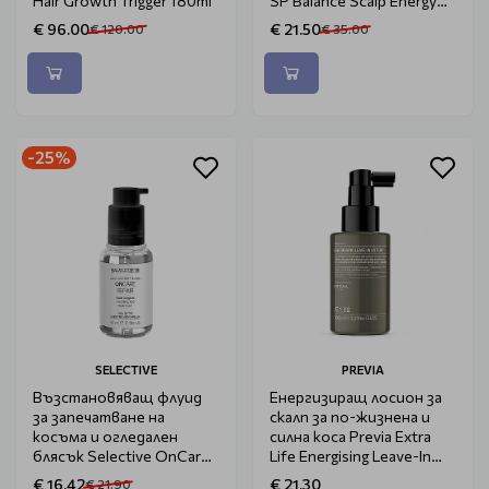
Hair Growth Trigger 180ml
SP Balance Scalp Energy
Serum 100ml
€ 96.00
€ 21.50
€ 120.00
€ 35.00
-25%
SELECTIVE
PREVIA
Възстановяващ флуид
Енергизиращ лосион за
за запечатване на
скалп за по-жизнена и
косъма и огледален
силна коса Previa Extra
блясък Selective OnCare
Life Energising Leave-In
Repair Fluid 50ml
Lotion 100ml
€ 16.42
€ 21.30
€ 21.90