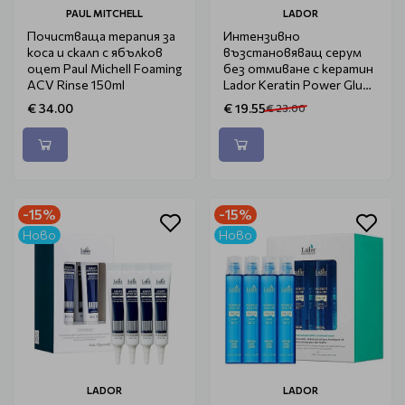
PAUL MITCHELL
LADOR
Почистваща терапия за
Интензивно
коса и скалп с ябълков
възстановяващ серум
оцет Paul Michell Foaming
без отмиване с кератин
ACV Rinse 150ml
Lador Keratin Power Glue
150ml
€ 34.00
€ 19.55
€ 23.00
-15%
-15%
Ново
Ново
LADOR
LADOR