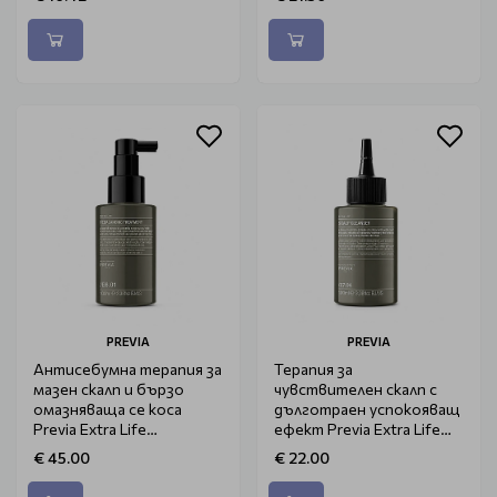
PREVIA
PREVIA
Антисебумна терапия за
Терапия за
мазен скалп и бързо
чувствителен скалп с
омазняваща се коса
дълготраен успокояващ
Previa Extra Life
ефект Previa Extra Life
Rebalancing Treatment
Scalp Cleanser 100ml
€ 45.00
€ 22.00
100ml