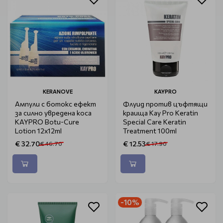
KERANOVE
KAYPRO
Ампули с ботокс ефект
Флуид против цъфтящи
за силно увредена коса
краища Kay Pro Keratin
KAYPRO Botu-Cure
Special Care Keratin
Lotion 12x12ml
Treatment 100ml
€ 32.70
€ 12.53
€ 46.70
€ 17.90
-10%