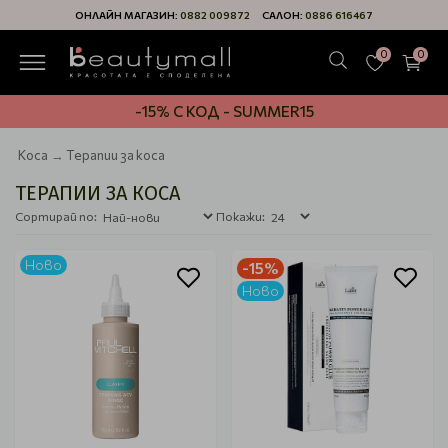
ОНЛАЙН МАГАЗИН:
0882 009872
САЛОН:
0886 616467
0
0
-15% С КОД - SUMMER15
Коса
Терапии за коса
ТЕРАПИИ ЗА КОСА
Сортирай по:
Покажи:
Ново
-15%
Ново