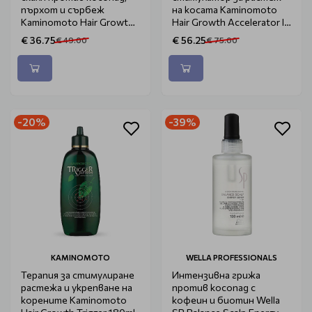
пърхот и сърбеж
на косата Kaminomoto
Kaminomoto Hair Growth
Hair Growth Accelerator II
Tonic II Upgrade 180ml
Upgrade 180ml
€ 36.75
€ 56.25
€ 49.00
€ 75.00
-20%
-39%
KAMINOMOTO
WELLA PROFESSIONALS
Терапия за стимулиране
Интензивна грижа
растежа и укрепване на
против косопад с
корените Kaminomoto
кофеин и биотин Wella