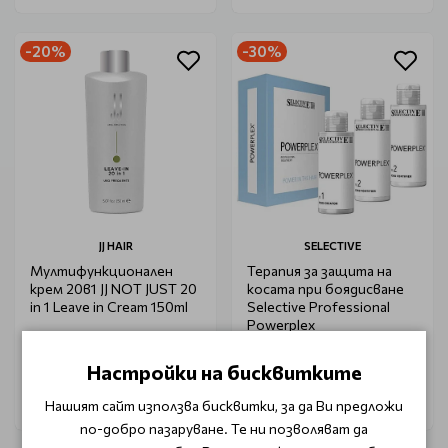
-20%
-30%
JJ HAIR
SELECTIVE
Мултифункционален
Терапия за защита на
крем 20в1 JJ NOT JUST 20
косата при боядисване
in 1 Leave in Cream 150ml
Selective Professional
Powerplex
€ 12.80
€ 57.95
€ 16.00
€ 82.80
Настройки на бисквитките
Нашият сайт използва бисквитки, за да Ви предложи
по-добро пазаруване. Те ни позволяват да