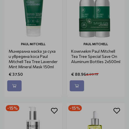
PAUL MITCHELL
PAUL MITCHELL
Минерална маска за суха
Комплект Paul Mitchell
и увредена коса Paul
Tea Tree Special Save On
Mitchell Tea Tree Lavender
Aluminum Bottles 2x500ml
Mint Mineral Mask 150ml
€ 37.50
€ 88.96
€ 99.19
-15%
-15%