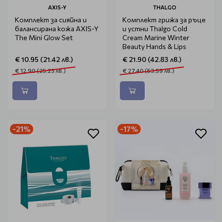
AXIS-Y
THALGO
Комплект за сияйна и
Комплект грижа за ръце
балансирана кожа AXIS-Y
и устни Thalgo Cold
The Mini Glow Set
Cream Marine Winter
Beauty Hands & Lips
€ 10.95 (21.42 лв.)
€ 21.90 (42.83 лв.)
€ 12.90 (25.23 лв.)
€ 27.40 (53.59 лв.)
-21%
-17%