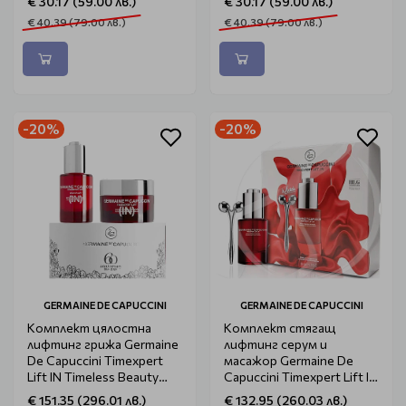
€ 30.17 (59.00 лв.)
€ 30.17 (59.00 лв.)
€ 40.39 (79.00 лв.)
€ 40.39 (79.00 лв.)
-20%
-20%
GERMAINE DE CAPUCCINI
GERMAINE DE CAPUCCINI
Комплект цялостна
Комплект стягащ
лифтинг грижа Germaine
лифтинг серум и
De Capuccini Timexpert
масажор Germaine De
Lift IN Timeless Beauty
Capuccini Timexpert Lift IN
Rituals
Firmness & Vitality
€ 151.35 (296.01 лв.)
€ 132.95 (260.03 лв.)