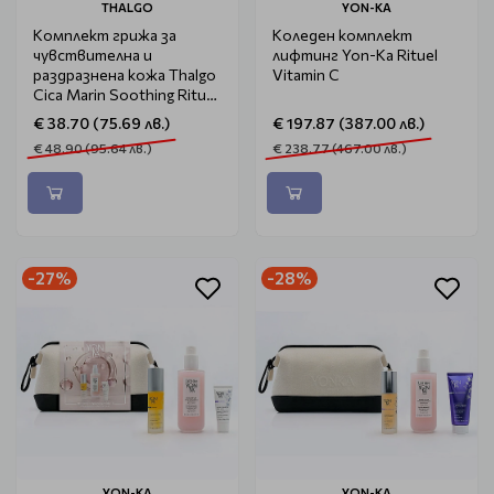
THALGO
YON-KA
Комплект грижа за
Коледен комплект
чувствителна и
лифтинг Yon-Ka Rituel
раздразнена кожа Thalgo
Vitamin C
Cica Marin Soothing Ritual
Face
€ 38.70 (75.69 лв.)
€ 197.87 (387.00 лв.)
€ 48.90 (95.64 лв.)
€ 238.77 (467.00 лв.)
-27%
-28%
YON-KA
YON-KA