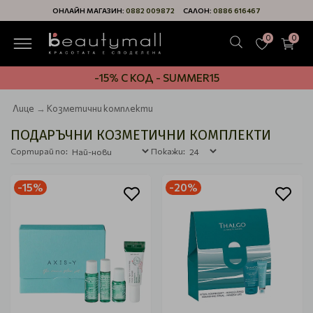
ОНЛАЙН МАГАЗИН:
0882 009872
САЛОН:
0886 616467
0
0
-15% С КОД - SUMMER15
Лице
Козметични комплекти
ПОДАРЪЧНИ КОЗМЕТИЧНИ КОМПЛЕКТИ
Сортирай по:
Покажи:
-15%
-20%