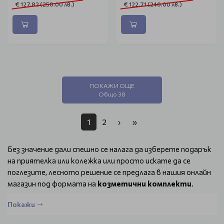
€ 127.82 (250.00 лв.)
€ 122.71 (240.00 лв.)
ПОКАЖИ ОЩЕ
Общо 38
1
2
›
»
Без значение дали спешно се налага да изберете подарък
на приятелка или колежка или просто искате да се
поглезите, лесното решение се предлага в нашия онлайн
магазин под формата на
козметични комплекти
.
Красива опаковка побира всичко и на практика се
Покажи
сдобивате с луксозен подарък, готов да попадне в
ръцете на новата си притежателка.