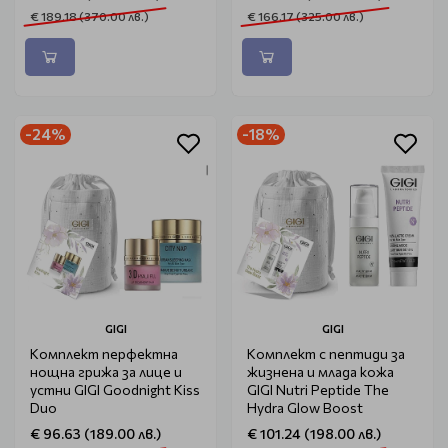
€ 189.18 (370.00 лв.)
€ 166.17 (325.00 лв.)
-24%
-18%
GIGI
GIGI
Комплект перфектна
Комплект с пептиди за
нощна грижа за лице и
жизнена и млада кожа
устни GIGI Goodnight Kiss
GIGI Nutri Peptide The
Duo
Hydra Glow Boost
€ 96.63 (189.00 лв.)
€ 101.24 (198.00 лв.)