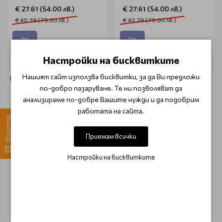
€ 27.61 (54.00 лв.)
€ 27.61 (54.00 лв.)
€ 40.39 (79.00 лв.)
€ 40.39 (79.00 лв.)
Настройки на бисквитките
Нашият сайт използва бисквитки, за да Ви предложи
-34%
-22%
по-добро пазаруване. Те ни позволяват да
анализираме по-добре Вашите нужди и да подобрим
работата на сайта.
Филтър
Приемам всички
Настройки на бисквитките
THALGO
THALGO
Коледен комплект за
Комплект лифтинг с
суха кожа Thalgo Cold
мини продукти Thalgo
Marine
Lift Cracker