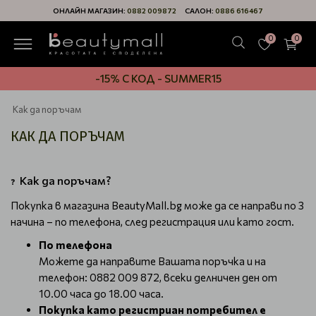
ОНЛАЙН МАГАЗИН:
0882 009872
САЛОН:
0886 616467
0
0
-15% С КОД - SUMMER15
Как да поръчам
КАК ДА ПОРЪЧАМ
Как да поръчам?
❓
Покупка в магазина BeautyMall.bg може да се направи по 3
начина – по телефона, след регистрация или като гост.
По телефона
Можете да направите Вашата поръчка и на
телефон: 0882 009 872, всеки делничен ден от
10.00 часа до 18.00 часа.
Покупка като регистриан потребител e