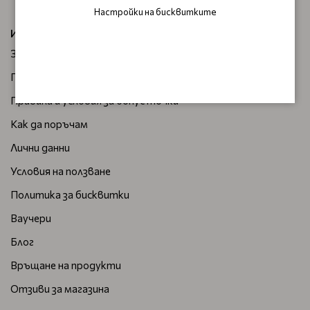
Настройки на бисквитките
ИНФОРМАЦИЯ
За нас
Плащане и доставка
Правила и условия за бонус точки
Как да поръчам
Лични данни
Условия на ползване
Политика за бисквитки
Ваучери
Блог
Връщане на продукти
Отзиви за магазина