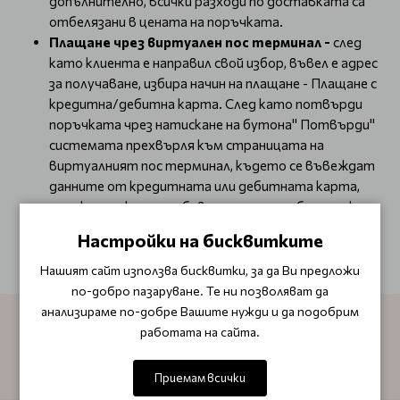
допълнително, всички разходи по доставката са
отбелязани в цената на поръчката.
Плащане чрез виртуален пос терминал -
след
като клиента е направил свой избор, въвел е адрес
за получаване, избира начин на плащане - Плащане с
кредитна/дебитна карта. След като потвърди
поръчката чрез натискане на бутона" Потвърди"
системата прехвърля към страницата на
виртуалният пос терминал, където се въвеждат
данните от кредитната или дебитната карта,
след което клиента бива препратен обратно към
електронния магазин и бива уведомен дали
Настройки на бисквитките
плащането е било успешно
Нашият сайт използва бисквитки, за да Ви предложи
по-добро пазаруване. Те ни позволяват да
анализираме по-добре Вашите нужди и да подобрим
работата на сайта.
АБОНИРАЙТЕ СЕ ЗА НАШИЯ БЮЛЕТИН
Приемам всички