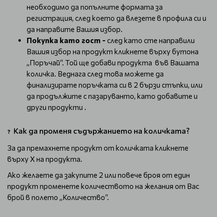
необходимо да попълните формата за
регистрация, след което да влезете в профила си и
да направите Вашия избор.
Покупка като гост -
след като сте направили
Вашия избор на продукт кликнете върху бутона
„Поръчай“. Той ще добави продукта във Вашата
количка. Веднага след това можете да
финализирате поръчката си в 2 бързи стъпки, или
да продължите с пазаруванто, като добавите и
други продукти .
Как да променя съдържанието на количката?
❓
За да премахнете продукт от количката кликнете
върху Х на продукта.
Ако желаете да закупите 2 или повече броя от един
продукт променете количеството на желания от Вас
брой в полето „Количество“.