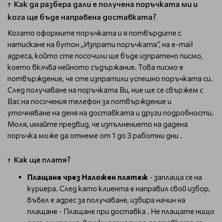
Как да разбера дали е получена поръчката ми и
❓
кога ще бъде направена доставката?
Когато оформите поръчката и я потвърдите с
натискане на бутон „Изпрати поръчката“, на e-mail
адреса, който сте посочили ще бъде изпратено писмо,
което вклчва нейното съдържание. Това писмо е
потвърждение, че сте изпратили успешно поръчката си.
След получаване на поръчката Ви, ние ще се свържем с
Вас на посочения телефон за потвърждение и
уточняване на деня на доставката и други подробности.
Моля, имайте предвид, че изпълнението на дадена
поръчка може да отнеме от 1 до 3 работни дни .
Как ще платя?
❓
Плащане чрез Наложен платеж
- заплаща се на
куриера. След като клиента е направил свой избор,
въвел е адрес за получаване, избира начин на
плащане - Плащане при доставка . Не плащате нищо