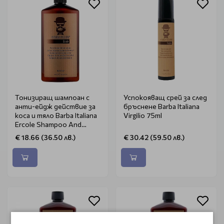
Тонизиращ шампоан с
Успокояващ срей за след
анти-ейдж действие за
бръснене Barba Italiana
коса и тяло Barba Italiana
Virgilio 75ml
Ercole Shampoo And
Shower Gel 400ml
€ 18.66 (36.50 лв.)
€ 30.42 (59.50 лв.)