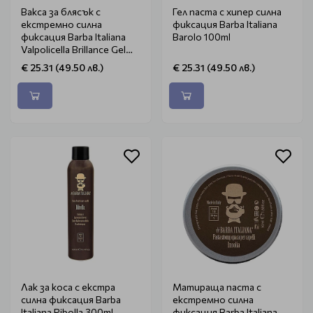
Вакса за блясък с
Гел паста с хипер силна
екстремно силна
фиксация Barba Italiana
фиксация Barba Italiana
Barolo 100ml
Valpolicella Brillance Gel
100ml
€ 25.31 (49.50 лв.)
€ 25.31 (49.50 лв.)
Лак за коса с екстра
Матираща паста с
силна фиксация Barba
екстремно силна
Italiana Ribolla 300ml
фиксация Barba Italiana