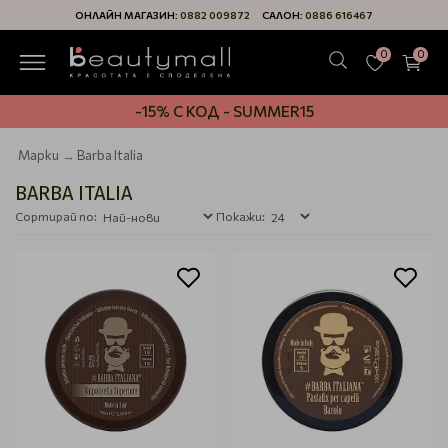
ОНЛАЙН МАГАЗИН:
0882 009872
САЛОН:
0886 616467
0
0
-15% С КОД - SUMMER15
Марки
Barba Italia
BARBA ITALIA
Сортирай по:
Покажи: