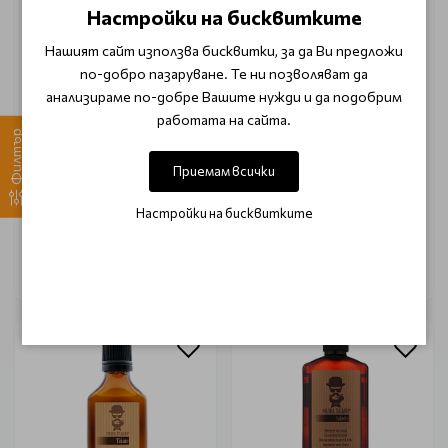
Настройки на бисквитките
Нашият сайт използва бисквитки, за да Ви предложи
по-добро пазаруване. Те ни позволяват да
анализираме по-добре Вашите нужди и да подобрим
работата на сайта.
Филтър
Успокояващ шампоан за
Хидратиращ шампоан за
коса и тяло Barba Italiana
коса и тяло Barba Italiana
Приемам всички
Morfeo Shampoo And
Nettuno Shampoo And
Shower Gel 400ml
Shower Gel 400ml
Настройки на бисквитките
€ 18.66 (36.50 лв.)
€ 18.66 (36.50 лв.)
Очаква доставка