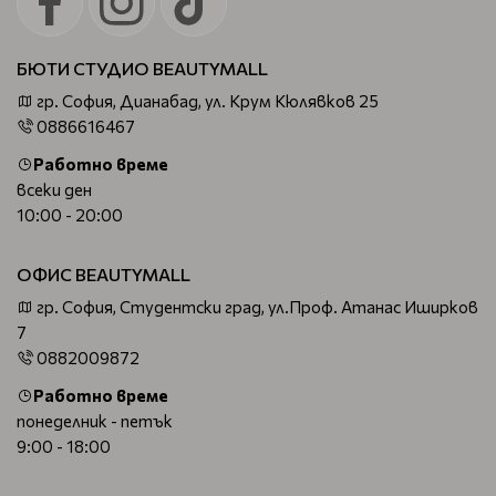
БЮТИ СТУДИО BEAUTYMALL
гр. София, Дианабад, ул. Крум Кюлявков 25
0886616467
Работно време
всеки ден
10:00 - 20:00
ОФИС BEAUTYMALL
гр. София, Студентски град, ул.Проф. Атанас Иширков
7
0882009872
Работно време
понеделник - петък
9:00 - 18:00