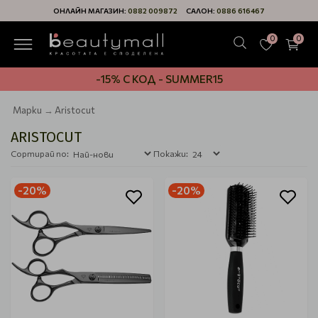
ОНЛАЙН МАГАЗИН:
0882 009872
САЛОН:
0886 616467
0
0
-15% С КОД - SUMMER15
Марки
Aristocut
ARISTOCUT
Сортирай по:
Покажи:
-20%
-20%