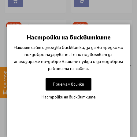
-20%
-20%
Настройки на бисквитките
Нашият сайт използва бисквитки, за да Ви предложи
по-добро пазаруване. Те ни позволяват да
анализираме по-добре Вашите нужди и да подобрим
работата на сайта.
Филтър
Приемам всички
Комплект с
Ножица за подстригване
инструменти за
Aristocut Makoto 6.0
подстригване Aristocut
Настройки на бисквитките
Best Gou
€ 157.50 (308.04 лв.)
€ 177.95 (348.04 лв.)
€ 196.85 (385.01 лв.)
€ 222.41 (435.00 лв.)