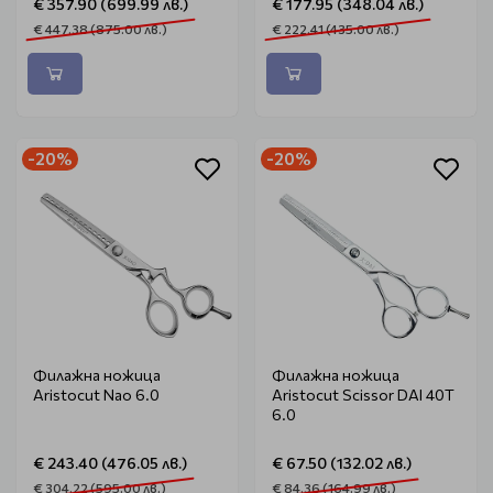
€ 357.90 (699.99 лв.)
€ 177.95 (348.04 лв.)
€ 447.38 (875.00 лв.)
€ 222.41 (435.00 лв.)
-20%
-20%
Филажна ножица
Филажна ножица
Aristocut Nao 6.0
Aristocut Scissor DAI 40T
6.0
€ 243.40 (476.05 лв.)
€ 67.50 (132.02 лв.)
€ 304.22 (595.00 лв.)
€ 84.36 (164.99 лв.)