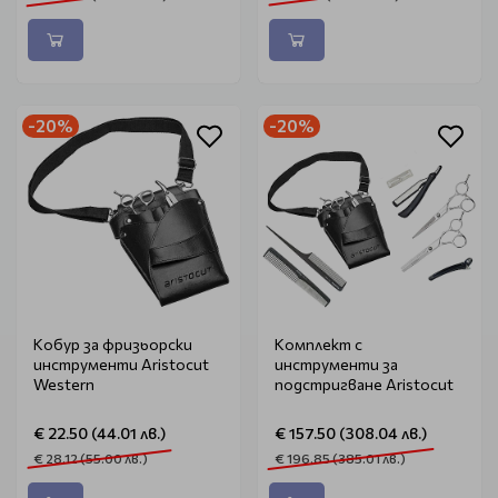
-20%
-20%
Кобур за фризьорски
Комплект с
инструменти Aristocut
инструменти за
Western
подстригване Aristocut
€ 22.50 (44.01 лв.)
€ 157.50 (308.04 лв.)
€ 28.12 (55.00 лв.)
€ 196.85 (385.01 лв.)