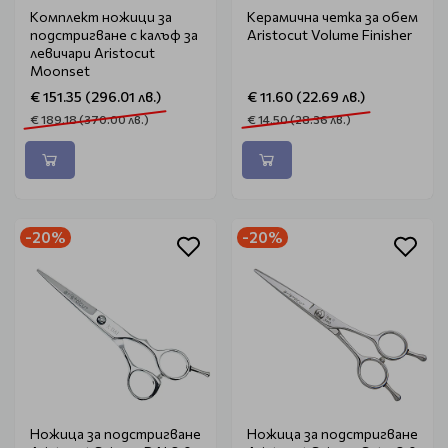
Комплект ножици за
Керамична четка за обем
подстригване с калъф за
Aristocut Volume Finisher
левичари Aristocut
Moonset
€ 151.35 (296.01 лв.)
€ 11.60 (22.69 лв.)
€ 189.18 (370.00 лв.)
€ 14.50 (28.36 лв.)
-20%
-20%
Ножица за подстригване
Ножица за подстригване