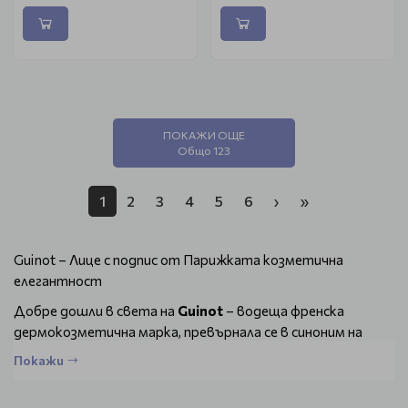
ПОКАЖИ ОЩЕ
Общо 123
1
2
3
4
5
6
›
»
Guinot – Лице с подпис от Парижката козметична
елегантност
Добре дошли в света на
Guinot
– водеща френска
дермокозметична марка, превърнала се в синоним на
луксозна грижа за лицето и иновативни козметични
Покажи
терапии. Основана в Париж, Guinot е предпочитан избор
на професионалисти в козметичните салони и СПА