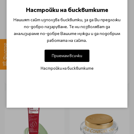
Настройки на бисквитките
Нашият сайт използва бисквитки, за да Ви предложи
по-добро пазаруване. Те ни позволяват да
анализираме по-добре Вашите нужди и да подобрим
Експресна озаряваща
Ексфолиращ гел с
работата на сайта.
маска за сияен и
плодови киселини Guinot
Филтър
отпочинал вид Guinot
Gommage Biologique 50ml
Masque Dynamisant 50ml
Приемам всички
€ 45.10 (88.21 лв.)
€ 35.90 (70.21 лв.)
Настройки на бисквитките