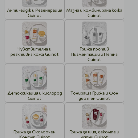
Анти-ейдж и Регенерация
Мазна и комбинирана кожа
Guinot
Guinot
Чувствителна и
Грижа против
реактивна кожа Guinot
Пигментации и Петна
Guinot
Детоксикация и кислород
Тонираща Грижа и Фон
Guinot
дьо тен Guinot
Грижа за Околоочен
Грижа за шия, деколте и
Контур Guinot
устни Guinot