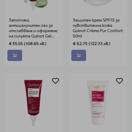
Затоплящ
Защитен крем SPF15 за
антицелулитен гел за
чувствителна кожа
отслабване и оформяне
Guinot Crème Pur Confort
на силуета Guinot Gel
50ml
Slim Thermic 125ml
€ 55.55 (108.65 лв.)
€ 62.75 (122.73 лв.)