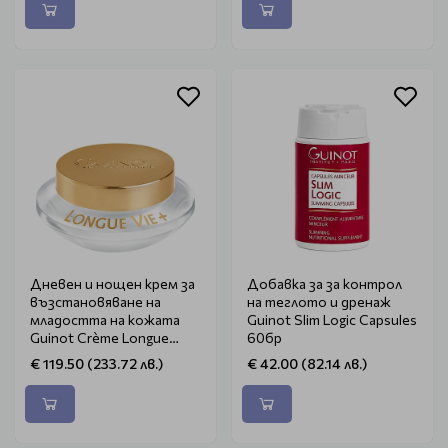
Дневен и нощен крем за
Добавка за за контрол
възстановяване на
на теглото и дренаж
младостта на кожата
Guinot Slim Logic Capsules
Guinot Crème Longue
60бр
Vie+ 50ml
€ 119.50 (233.72 лв.)
€ 42.00 (82.14 лв.)