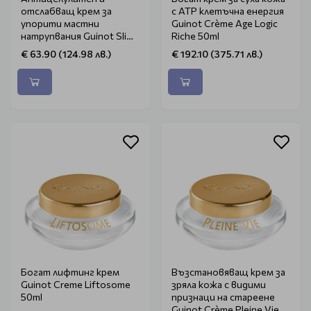
отслабващ крем за
с ATP клетъчна енергия
упорити мастни
Guinot Crème Age Logic
натрупвания Guinot Slim
Riche 50ml
Logic 125ml
€ 63.90 (124.98 лв.)
€ 192.10 (375.71 лв.)
Богат лифтинг крем
Възстановяващ крем за
Guinot Creme Liftosome
зряла кожа с видими
50ml
признаци на стареене
Guinot Crème Pleine Vie