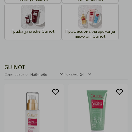
Грижа за мъже Guinot
Професионална грижа за
тяло от Guinot
GUINOT
Сортирай по:
Покажи: