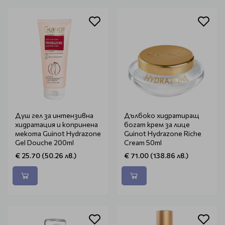
Душ гел за интензивна
Дълбоко хидратиращ
хидратация и копринена
богат крем за лице
мекота Guinot Hydrazone
Guinot Hydrazone Riche
Gel Douche 200ml
Cream 50ml
€ 25.70 (50.26 лв.)
€ 71.00 (138.86 лв.)