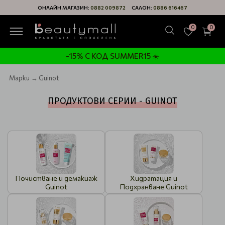
ОНЛАЙН МАГАЗИН:
0882 009872
САЛОН:
0886 616467
0
0
-15% С КОД SUMMER15 ☀️
Марки
Guinot
ПРОДУКТОВИ СЕРИИ - GUINOT
Почистване и демакиаж
Хидратация и
Guinot
Подхранване Guinot