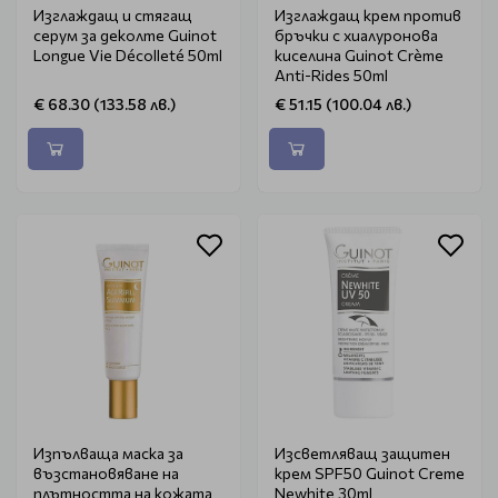
Изглаждащ и стягащ
Изглаждащ крем против
серум за деколте Guinot
бръчки с хиалуронова
Longue Vie Décolleté 50ml
киселина Guinot Crème
Anti-Rides 50ml
€ 68.30 (133.58 лв.)
€ 51.15 (100.04 лв.)
Изпълваща маска за
Изсветляващ защитен
възстановяване на
крем SPF50 Guinot Creme
плътността на кожата
Newhite 30ml