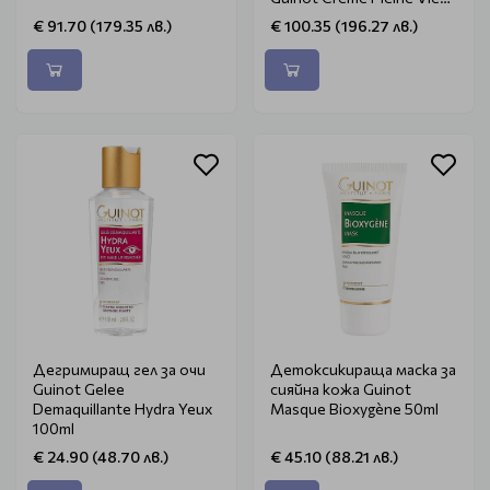
50ml
€ 91.70 (179.35 лв.)
€ 100.35 (196.27 лв.)
Дегримиращ гел за очи
Детоксикираща маска за
Guinot Gelee
сияйна кожа Guinot
Demaquillante Hydra Yeux
Masque Bioxygène 50ml
100ml
€ 24.90 (48.70 лв.)
€ 45.10 (88.21 лв.)