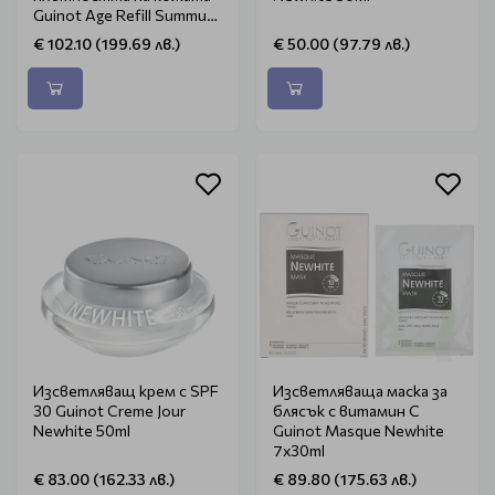
Guinot Age Refill Summum
50ml
€ 102.10 (199.69 лв.)
€ 50.00 (97.79 лв.)
Изсветляващ крем с SPF
Изсветляваща маска за
30 Guinot Creme Jour
блясък с витамин С
Newhite 50ml
Guinot Masque Newhite
7x30ml
€ 83.00 (162.33 лв.)
€ 89.80 (175.63 лв.)