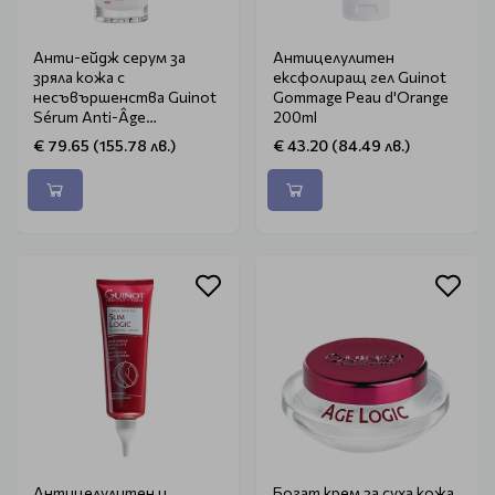
Анти-ейдж серум за
Антицелулитен
зряла кожа с
ексфолиращ гел Guinot
несъвършенства Guinot
Gommage Peau d'Orange
Sérum Anti-Âge
200ml
Rééquilibrant 30ml
€ 79.65 (155.78 лв.)
€ 43.20 (84.49 лв.)
Антицелулитен и
Богат крем за суха кожа