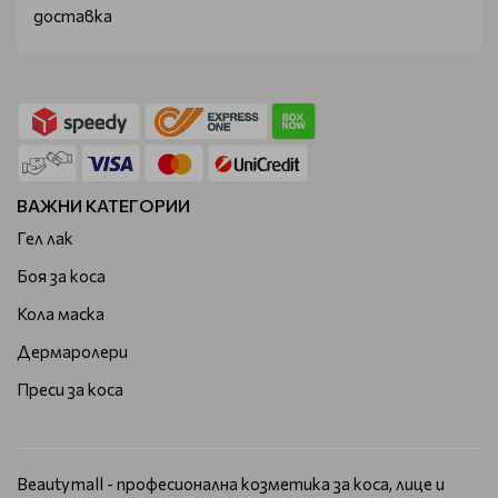
напълно безплатна.
доставка
След получаване на пратката имате 14 дни, за да
размислите и ако пожелаете може да върнете
избраните продукти и уреди.
ВАЖНИ КАТЕГОРИИ
Гел лак
Боя за коса
Кола маска
Дермаролери
Преси за коса
Beautymall - професионална козметика за коса, лице и