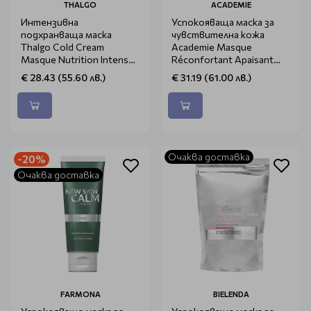
THALGO
ACADEMIE
Интензивна
Успокояваща маска за
подхранваща маска
чувствителна кожа
Thalgo Cold Cream
Academie Masque
Masque Nutrition Intense
Réconfortant Apaisant
50ml
50ml
€ 28.43 (55.60 лв.)
€ 31.19 (61.00 лв.)
Очаква доставка
-20%
Очаква доставка
FARMONA
BIELENDA