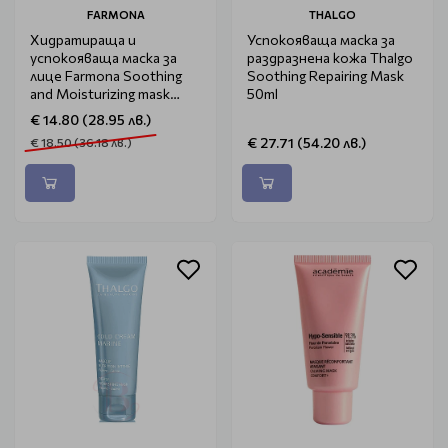
FARMONA
THALGO
Хидратираща и
Успокояваща маска за
успокояваща маска за
раздразнена кожа Thalgo
лице Farmona Soothing
Soothing Repairing Mask
and Moisturizing mask
50ml
75ml
€ 14.80 (28.95 лв.)
€ 27.71 (54.20 лв.)
€ 18.50 (36.18 лв.)