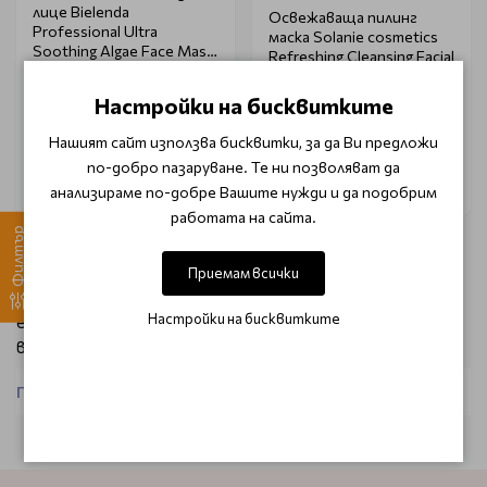
лице Bielenda
Освежаваща пилинг
Professional Ultra
маска Solanie cosmetics
Soothing Algae Face Mask
Refreshing Cleansing Facial
190g
Mask 125ml
Настройки на бисквитките
€ 10.00 (19.56 лв.)
€ 13.75 (26.90 лв.)
€ 14.32 (28.00 лв.)
Нашият сайт използва бисквитки, за да Ви предложи
по-добро пазаруване. Те ни позволяват да
Уведоми ме
Уведоми ме
анализираме по-добре Вашите нужди и да подобрим
работата на сайта.
Филтър
Кожата на лицето е тази, която първа ви дава сигнал
Приемам всички
ако нещо не е наред. Трябва да отчетете и факта, че тя
Настройки на бисквитките
е максимално открита и изложена на атмосферните
влияния.
По този начин палещите слънчеви лъчи и студения
Покажи
вятър са тези, които имат непрестанен досег с
нежната кожа на лицето и може да се наложи да
използвате специална козметика за успокояване на
кожата на лицето.