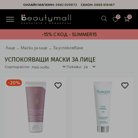
ОНЛАЙН МАГАЗИН:
0882 009872
САЛОН:
0886 616467
0
0
-15% С КОД - SUMMER15
Лице
Маски за лице
За успокояване
УСПОКОЯВАЩИ МАСКИ ЗА ЛИЦЕ
Сортирай по:
Покажи:
-20%