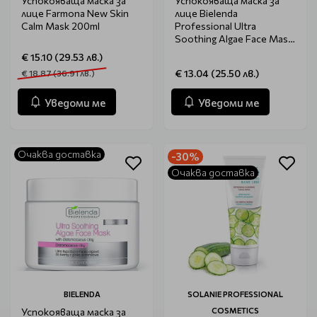
Успокояваща маска за
Успокояваща маска за
лице Farmona New Skin
лице Bielenda
Calm Mask 200ml
Professional Ultra
Soothing Algae Face Mask
190g
€ 15.10 (29.53 лв.)
€ 13.04 (25.50 лв.)
€ 18.87 (36.91 лв.)
Уведоми ме
Уведоми ме
Очаква доставка
-30%
Очаква доставка
BIELENDA
SOLANIE PROFESSIONAL
Успокояваща маска за
COSMETICS