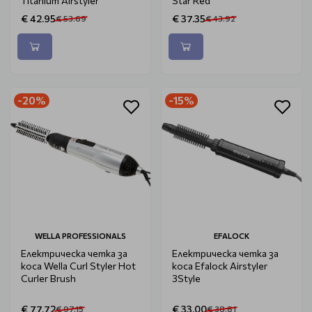
Titanium Airstyler
Star Red
€ 42.95
€ 37.35
€ 53.69
€ 43.92
-20%
-15%
WELLA PROFESSIONALS
EFALOCK
Електрическа четка за
Електрическа четка за
коса Wella Curl Styler Hot
коса Efalock Airstyler
Curler Brush
3Style
€ 77.72
€ 33.00
€ 97.15
€ 38.81