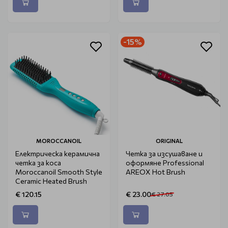
-15%
MOROCCANOIL
ORIGINAL
Електрическа керамична
Четка за изсушаване и
четка за коса
оформяне Professional
Moroccanoil Smooth Style
AREOX Hot Brush
Ceramic Heated Brush
€ 120.15
€ 23.00
€ 27.05