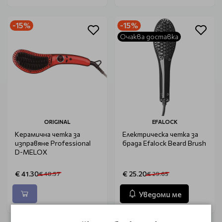
-15%
-15%
Очаква доставка
ORIGINAL
EFALOCK
Керамична четка за
Електрическа четка за
изправяне Professional
брада Efalock Beard Brush
D-MELOX
€ 41.30
€ 25.20
€ 48.57
€ 29.65
Уведоми ме