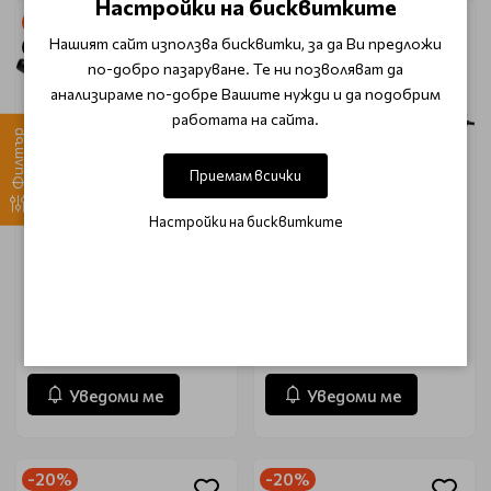
Настройки на бисквитките
-20%
-26%
Нашият сайт използва бисквитки, за да Ви предложи
Очаква доставка
Очаква доставка
по-добро пазаруване. Те ни позволяват да
анализираме по-добре Вашите нужди и да подобрим
работата на сайта.
Филтър
Приемам всички
Настройки на бисквитките
ORIGINAL
EFALOCK
Електрическа четка за
Електрическа четка 2в1
коса Hot Brush World Pro
изсушаване и обем
Black 13mm
Efalock Profi Soft-Styler
Stylingo 1200W
€ 24.47
€ 59.31
€ 30.58
€ 79.76
Уведоми ме
Уведоми ме
-20%
-20%