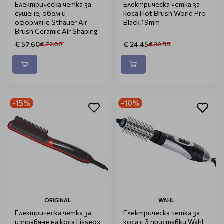
Електрическа четка за
Електрическа четка за
сушене, обем и
коса Hot Brush World Pro
оформяне Sthauer Air
Black 19mm
Brush Ceramic Air Shaping
€ 57.60
€ 24.45
€ 72.00
€ 30.58
-15%
-10%
ORIGINAL
WAHL
Електрическа четка за
Електрическа четка за
изправяне на коса Lisseox
коса с 3 приставки Wahl