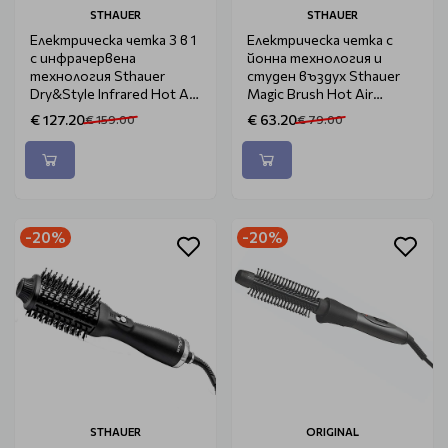
STHAUER
STHAUER
Електрическа четка 3 в 1
Електрическа четка с
с инфрачервена
йонна технология и
технология Sthauer
студен въздух Sthauer
Dry&Style Infrared Hot Air
Magic Brush Hot Air
Styling Brush
Styling Brush
€ 127.20
€ 63.20
€ 159.00
€ 79.00
-20%
-20%
STHAUER
ORIGINAL