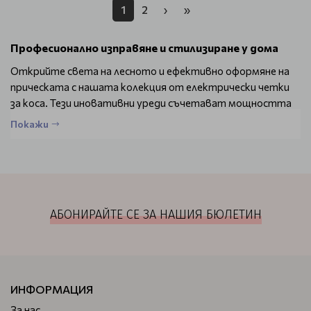
1
2
›
»
Професионално изправяне и стилизиране у дома
Открийте света на лесното и ефективно оформяне на
прическата с нашата колекция от електрически четки
за коса. Тези иновативни уреди съчетават мощността
на сешоара с прецизността на четката за коса,
Покажи
предлагайки ви салонни резултати в комфорта на вашия
дом.
Защо да изберете електрическа четка за коса?
Бързо изсушаване и изправяне в едно движение
Намалява времето за стилизиране наполовина
АБОНИРАЙТЕ СЕ ЗА НАШИЯ БЮЛЕТИН
По-малко увреждане на косата
Придава обем и блясък
Подходящи за различни типове коса
Нашата селекция включва:
ИНФОРМАЦИЯ
Въртящи се четки: Идеални за създаване на обем и
За нас