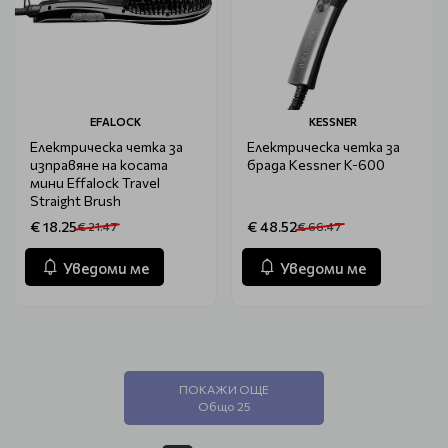
EFALOCK
KESSNER
Електрическа четка за
Електрическа четка за
изправяне на косата
брада Kessner K-600
мини Effalock Travel
Straight Brush
€ 18.25
€ 48.52
€ 21.47
€ 66.47
Уведоми ме
Уведоми ме
ПОКАЖИ ОЩЕ
Общо 25