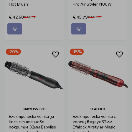
Hot Brush
Pro Air Styler 1100W
€ 42.60
€ 45.79
€ 50.11
€ 50.87
-20%
-15%
BABYLISS PRO
EFALOCK
Електрическа четка за
Електрическа четка с
коса с титаниево
горещ въздух 32мм
покритие 32мм Babyliss
Efalock Airstyler Magic