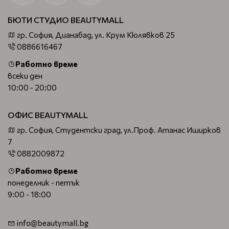
БЮТИ СТУДИО BEAUTYMALL
гр. София, Дианабад, ул. Крум Кюлявков 25
0886616467
Работно време
всеки ден
10:00 - 20:00
ОФИС BEAUTYMALL
гр. София, Студентски град, ул.Проф. Атанас Иширков
7
0882009872
Работно време
понеделник - петък
9:00 - 18:00
info@beautymall.bg