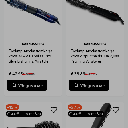
BABYLISS PRO
BABYLISS PRO
Електрическа четка за
Електрическа четка за
коса 34мм Babyliss Pro
коса с приставки BaByliss
Blue Lightning Airstyler
Pro Trio Airstyler
€ 42.95
€ 38.86
€ 53.69
€ 48.57
Уведоми ме
Уведоми ме
-15%
-27%
Очаква доставка
Очаква доставка