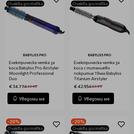
Очаква доставка
Очаква доставка
BABYLISS PRO
BABYLISS PRO
Електрическа четка за
Електрическа четка за
коса Babyliss Pro Airstyler
коса с титаниево
Moonlight Professional
покритие 19мм Babyliss
Duo
Titanium Airstyler
€ 34.77
€ 42.95
€ 43.46
€ 53.69
Уведоми ме
Уведоми ме
-20%
-20%
Очаква доставка
Очаква доставка