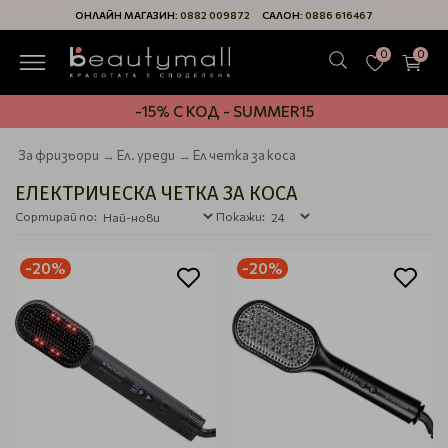
ОНЛАЙН МАГАЗИН:
0882 009872
САЛОН:
0886 616467
0
0
-15% С КОД - SUMMER15
За фризьори
Ел. уреди
Ел четка за коса
ЕЛЕКТРИЧЕСКА ЧЕТКА ЗА КОСА
Сортирай по:
Покажи:
-20%
-20%