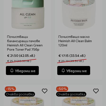
Почистващи
Почистващо масло
балансиращи пачове
Heimish Аll Clean Balm
Heimish All Clean Green
120ml
Pore Toner Pad 75бр
€ 21.50 (42.05 лв.)
€ 17.15 (33.54 лв.)
€ 25.31 (49.50 лв.)
€ 20.20 (39.50 лв.)
Уведоми ме
Уведоми ме
-15%
-50%
Очаква доставка
Очаква доставка