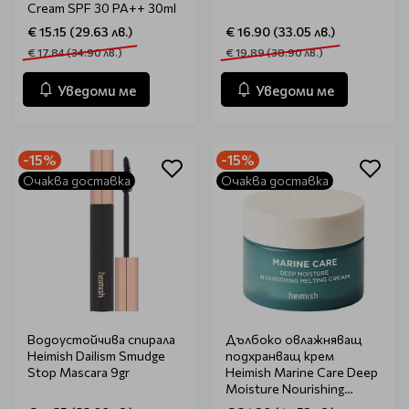
Cream SPF 30 PA++ 30ml
€ 15.15 (29.63 лв.)
€ 16.90 (33.05 лв.)
€ 17.84 (34.90 лв.)
€ 19.89 (38.90 лв.)
Уведоми ме
Уведоми ме
-15%
-15%
Очаква доставка
Очаква доставка
Водоустойчива спирала
Дълбоко овлажняващ
Heimish Dailism Smudge
подхранващ крем
Stop Mascara 9gr
Heimish Marine Care Deep
Moisture Nourishing
Melting Cream 55ml