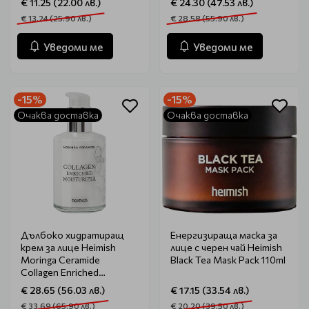
€ 11.25 (22.00 лв.)
€ 24.30 (47.53 лв.)
€ 13.24 (25.90 лв.)
€ 28.58 (55.90 лв.)
Уведоми ме
Уведоми ме
-15%
-15%
Очаква доставка
Очаква доставка
Дълбоко хидратиращ
Енергизираща маска за
крем за лице Heimish
лице с черен чай Heimish
Moringa Ceramide
Black Tea Mask Pack 110ml
Collagen Enriched
Moisturizer 120ml
€ 28.65 (56.03 лв.)
€ 17.15 (33.54 лв.)
€ 33.69 (65.90 лв.)
€ 20.20 (39.50 лв.)