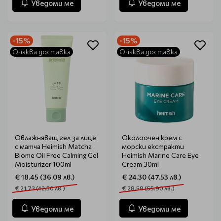
Уведоми ме
Уведоми ме
-15%
-15%
Очаква доставка
Очаква доставка
Овлажняващ гел за лице
Околоочен крем с
с матча Heimish Matcha
морски екстракти
Biome Oil Free Calming Gel
Heimish Marine Care Eye
Moisturizer 100ml
Cream 30ml
€ 18.45 (36.09 лв.)
€ 24.30 (47.53 лв.)
€ 21.73 (42.50 лв.)
€ 28.58 (55.90 лв.)
Уведоми ме
Уведоми ме