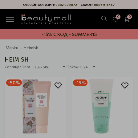
ОНЛАЙН МАГАЗИН:
0882 009872
САЛОН:
0886 616467
0
0
-15% С КОД - SUMMER15
Марки
Heimish
HEIMISH
Сортирай по:
Покажи:
-50%
-15%