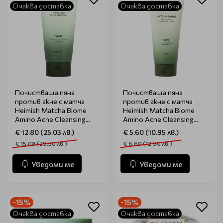
Очаква доставка
Очаква доставка
Почистваща пяна
Почистваща пяна
против акне с матча
против акне с матча
Heimish Matcha Biome
Heimish Matcha Biome
Amino Acne Cleansing
Amino Acne Cleansing
Foam 150ml
Foam 30ml
€ 12.80 (25.03 лв.)
€ 5.60 (10.95 лв.)
€ 15.08 (29.50 лв.)
€ 6.60 (12.90 лв.)
Уведоми ме
Уведоми ме
-15%
-15%
Очаква доставка
Очаква доставка