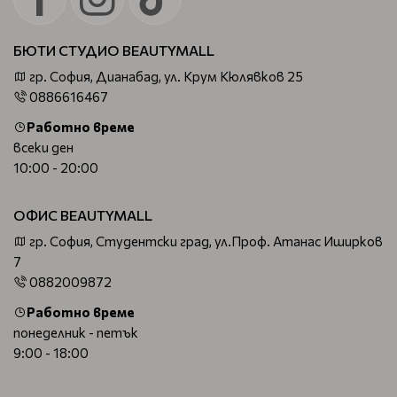
БЮТИ СТУДИО BEAUTYMALL
гр. София, Дианабад, ул. Крум Кюлявков 25
0886616467
Работно време
всеки ден
10:00 - 20:00
ОФИС BEAUTYMALL
гр. София, Студентски град, ул.Проф. Атанас Иширков
7
0882009872
Работно време
понеделник - петък
9:00 - 18:00