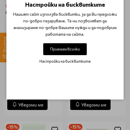
Настройки на бисквитките
-50%
-15%
Очаква доставка
Очаква доставка
Нашият сайт използва бисквитки, за да Ви предложи
по-добро пазаруване. Те ни позволяват да
анализираме по-добре Вашите нужди и да подобрим
работата на сайта.
Филтър
Приемам всички
Настройки на бисквитките
Почистаща пяна за лице
Почистваща пяна за
Heimish All Clean Green
лице с бяла глина Heimish
Foam 30ml
All Clean White Clay Foam
150gr
€ 3.55 (6.94 лв.)
€ 12.80 (25.03 лв.)
€ 7.11 (13.90 лв.)
€ 15.08 (29.50 лв.)
Уведоми ме
Уведоми ме
-15%
-15%