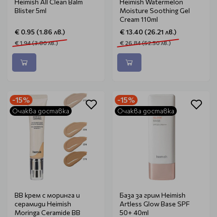
Heimish Аll Clean Balm
Heimish Watermelon
Blister 5ml
Moisture Soothing Gel
Cream 110ml
€ 0.95 (1.86 лв.)
€ 13.40 (26.21 лв.)
€ 1.94 (3.80 лв.)
€ 26.84 (52.50 лв.)
-15%
-15%
Очаква доставка
Очаква доставка
BB крем с моринга и
База за грим Heimish
серамиди Heimish
Artless Glow Base SPF
Moringa Ceramide BB
50+ 40ml