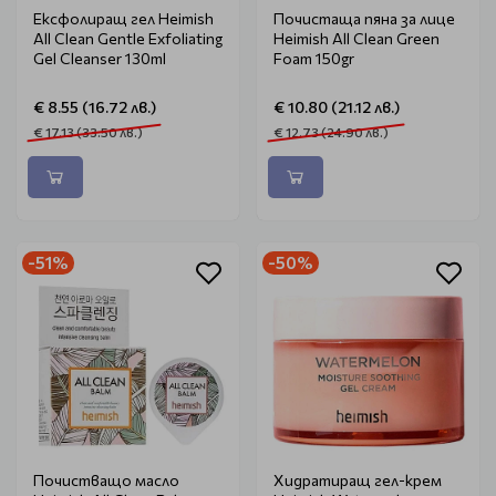
Ексфолиращ гел Heimish
Почистаща пяна за лице
All Clean Gentle Exfoliating
Heimish All Clean Green
Gel Cleanser 130ml
Foam 150gr
€ 8.55 (16.72 лв.)
€ 10.80 (21.12 лв.)
€ 17.13 (33.50 лв.)
€ 12.73 (24.90 лв.)
-51%
-50%
Почистващо масло
Хидратиращ гел-крем