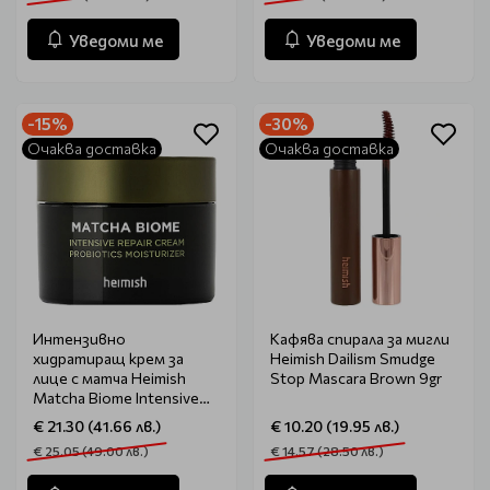
Уведоми ме
Уведоми ме
-15%
-30%
Очаква доставка
Очаква доставка
Интензивно
Кафява спирала за мигли
хидратиращ крем за
Heimish Dailism Smudge
лице с матча Heimish
Stop Mascara Brown 9gr
Matcha Biome Intensive
50ml
€ 21.30 (41.66 лв.)
€ 10.20 (19.95 лв.)
€ 25.05 (49.00 лв.)
€ 14.57 (28.50 лв.)