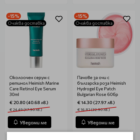
-15%
-15%
Очаква доставка
Очаква доставка
Околоочен серум с
Пачове за очи с
ретинол Heimish Marine
българска роза Heimish
Care Retinol Eye Serum
Hydrogel Eye Patch
30ml
Bulgarian Rose 60бр
€ 20.80 (40.68 лв.)
€ 14.30 (27.97 лв.)
€ 24.49 (47.90 лв.)
€ 16.82 (32.90 лв.)
Уведоми ме
Уведоми ме