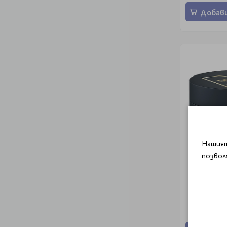
Добави
Нашият
позвол
Матираща п
Matt Paste
€ 20.40 (3