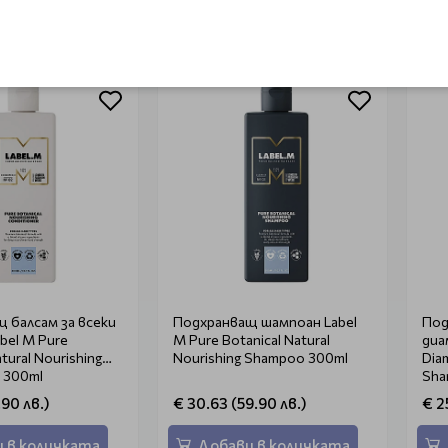
 в количката
Добави в количката
 балсам за всеки
Подхранващ шампоан Label
Под
bel M Pure
M Pure Botanical Natural
диа
tural Nourishing
Nourishing Shampoo 300ml
Dia
r 300ml
Sha
.90 лв.)
€ 30.63 (59.90 лв.)
€ 2
 в количката
Добави в количката