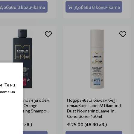
Добави в количката
Добави в количката
. Те ни
тата на
аничен шампоан за обем
Подхранващ балсам без
el M Organic Orange
отмиване Label M Diamond
ssom Volumising Shampoo
Dust Nourishing Leave-In
ml
Conditioner 150ml
8.07 (54.90 лв.)
€ 25.00 (48.90 лв.)