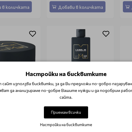
 в количката
Добави в количката
Настройки на бисквитките
 сайт използва бисквитки, за да Ви предложи по-добро пазаруване
яват да анализираме по-добре Вашите нужди и да подобрим рабо
сайта.
аста Label M
Органичен хидратиращ
Орг
 50ml
шампоан Label M Organic
Lab
Lemongrass Moisturising
Blo
Приемам всички
Shampoo 300ml
300
9.90 лв.)
€ 28.07 (54.90 лв.)
€ 2
Настройки на бисквитките