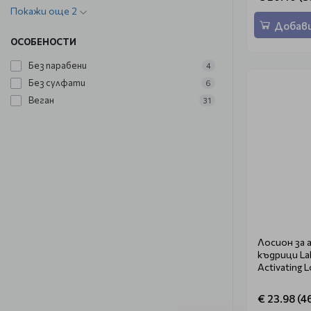
Покажи още 2
Добави
ОСОБЕНОСТИ
Без парабени
4
Без сулфати
6
Веган
31
Лосион за 
къдрици Lab
Activating 
€ 23.98 (46