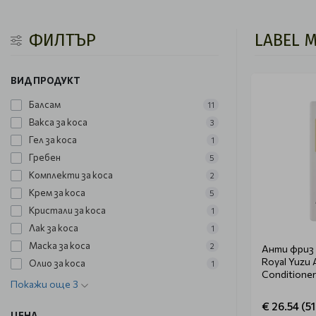
ФИЛТЪР
LABEL 
ВИД ПРОДУКТ
Балсам
11
Вакса за коса
3
Гел за коса
1
Гребен
5
Комплекти за коса
2
Крем за коса
5
Кристали за коса
1
Лак за коса
1
Маска за коса
2
Анти фриз 
Royal Yuzu 
Олио за коса
1
Conditione
Покажи още 3
€ 26.54 (51
ЦЕНА