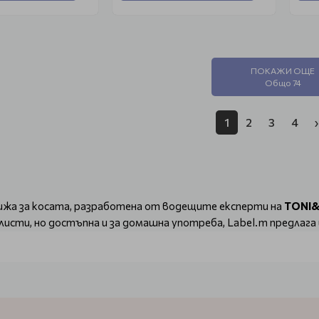
ПОКАЖИ ОЩЕ
Общо 74
1
2
3
4
›
рижа за косата, разработена от водещите експерти на
TONI
листи, но достъпна и за домашна употреба, Label.m предлаг
 на съвременния начин на живот.
 и ексклузивни технологии, като
Enviroshield Complex
, кой
ат здравина, блясък и дълготрайни резултати.