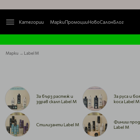
Категории
Марки
Промоции
Ново
Салон
Блог
Марки
Label M
За бърз растеж и
За руса и бо
здрав скалп Label M
коса Label M
Финиш прод
Стилизанти Label M
Label M