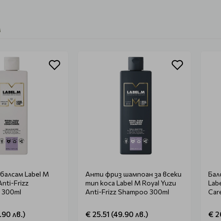
M
балсам Label M
Анти фриз шампоан за всеки
Бал
Anti-Frizz
тип коса Label M Royal Yuzu
Lab
r 300ml
Anti-Frizz Shampoo 300ml
Car
.90 лв.)
€ 25.51 (49.90 лв.)
€ 2