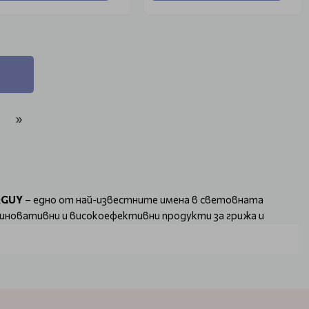
»
&GUY
– едно от най-известните имена в световната
а иновативни и високоефективни продукти за грижа и
то защитава косата от топлинна обработка и UV лъчи. Без