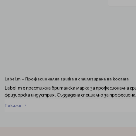
Label.m – Професионална грижа и стилизиране на косата
Label.m е престижна британска марка за професионална г
фризьорска индустрия. Създадена специално за професиона
стилизиране, вдъхновени от модните тенденции и нуждите
Покажи
Продуктите на Label.m са обогатени с натурални съставки
сулфати, парабени и вредни химикали, формулите осигуряв
Какво предлага Label.m?