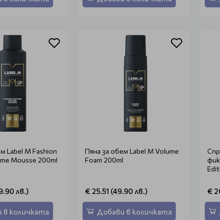
м Label M Fashion
Пяна за обем Label M Volume
Спр
lume Mousse 200ml
Foam 200ml
фик
Edi
9.90 лв.)
€ 25.51 (49.90 лв.)
€ 2
 в количката
Добави в количката