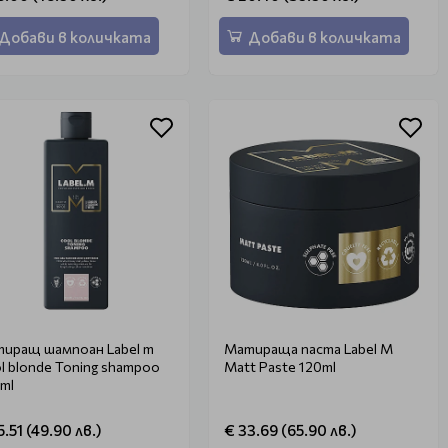
Добави в количката
Добави в количката
иращ шампоан Label m
Матираща паста Label M
l blonde Toning shampoo
Matt Paste 120ml
ml
5.51 (49.90 лв.)
€ 33.69 (65.90 лв.)