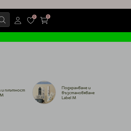
0
0
Подхранване и
 и плътност
възстановяване
 M
Label M