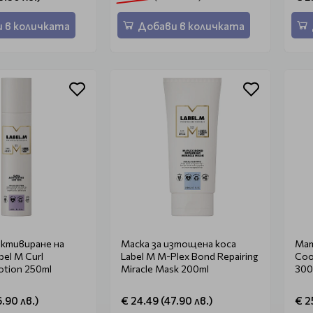
 в количката
Добави в количката
активиране на
Маска за изтощена коса
Мат
el M Curl
Label M M-Plex Bond Repairing
Coo
Lotion 250ml
Miracle Mask 200ml
300
.90 лв.)
€ 24.49 (47.90 лв.)
€ 2