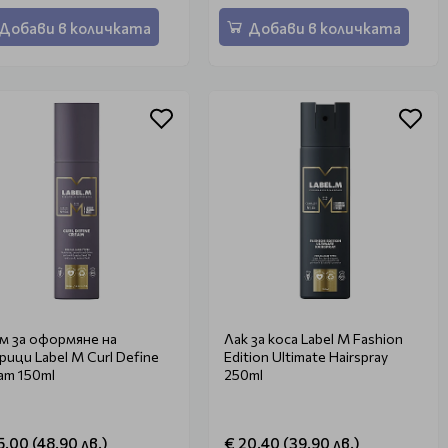
Добави в количката
Добави в количката
м за оформяне на
Лак за коса Label M Fashion
рици Label M Curl Define
Edition Ultimate Hairspray
am 150ml
250ml
5.00 (48.90 лв.)
€ 20.40 (39.90 лв.)