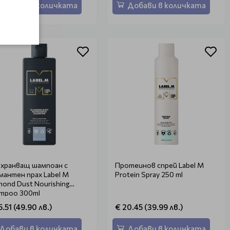
Добави в количката
Добави в количката
хранващ шампоан с
Протеинов спрей Label M
мантен прах Label M
Protein Spray 250 ml
mond Dust Nourishing
mpoo 300ml
5.51 (49.90 лв.)
€ 20.45 (39.99 лв.)
Добави в количката
Добави в количката