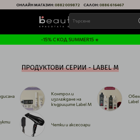
ОНЛАЙН МАГАЗИН:
0882 009872
САЛОН:
0886 616467
-15% С КОД SUMMER15 ☀️
ПРОДУКТОВИ СЕРИИ - LABEL M
Контрол и
ядисана
Обем
изглаждане на
Label
къдриците Label M
укти
Четки и аксесоари