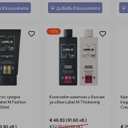
 в количката
Добави в количката
-10%
 със средна
Комплект шампоан и балсам
Кре
abel M Fashion
за обем Label M Thickening
къд
150ml
Cre
€ 46.83 (91.60 лв.)
9.90 лв.)
€ 2
€ 52.05 (101.80 лв.)