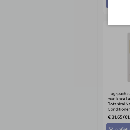
Добави
Подхранващ
тип коса La
Botanical Na
Conditione
€ 31.65 (61
Добави