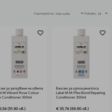
Сортирай по:
Покажи:
сам за запазване на цвета
Балсам за изтощена коса
el M Vibrant Rose Colour
Label M M-Plex Bond Repairing
e Conditioner 300ml
Conditioner 300ml
6.54 (51.90 лв.)
€ 35.74 (69.90 лв.)