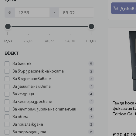
Добави
€
-
12,53
26,65
40,77
54,90
69,02
ЕФЕКТ
За блясък
5
За бърз растеж на косата
2
За възстановяване
3
За защита на цвета
1
За къдрици
4
За лесно разресване
1
Гел за коса
фиксация L
За неутрализиране на оттенъци
4
Edition Gel 
За обем
7
За приглаждане
2
За термозащита
8
€ 20.40 (3