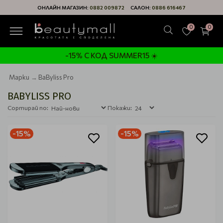
ОНЛАЙН МАГАЗИН:
0882 009872
САЛОН:
0886 616467
0
0
-15% С КОД SUMMER15 ☀️
Марки
BaByliss Pro
BABYLISS PRO
Сортирай по:
Покажи:
-15%
-15%