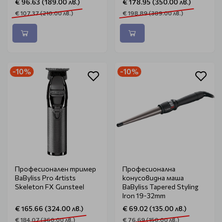
€ 96.63 (189.00 лв.)
€ 178.95 (350.00 лв.)
€ 107.37 (210.00 лв.)
€ 198.89 (389.00 лв.)
-10%
-10%
Професионален тример
Професионална
BaByliss Pro 4rtists
конусовидна маша
Skeleton FX Gunsteel
BaByliss Tapered Styling
Iron 19-32mm
€ 165.66 (324.00 лв.)
€ 69.02 (135.00 лв.)
€ 184.07 (360.00 лв.)
€ 76.69 (150.00 лв.)