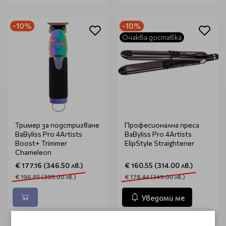
-10%
-10%
Очаква доставка
Тример за подстригване
Професионална преса
BaByliss Pro 4Artists
BaByliss Pro 4Artists
Boost+ Trimmer
ElipStyle Straightener
Chameleon
€ 177.16 (346.50 лв.)
€ 160.55 (314.00 лв.)
€ 196.85 (385.00 лв.)
€ 178.44 (349.00 лв.)
Уведоми ме