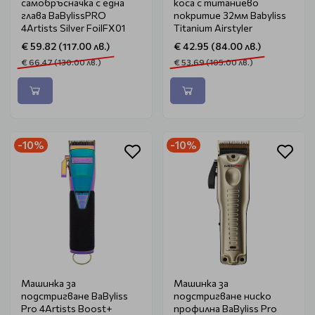
самобръсначка с една
коса с титаниево
глава BaBylissPRO
покритие 32мм Babyliss
4Artists Silver FoilFX01
Titanium Airstyler
€ 59.82 (117.00 лв.)
€ 42.95 (84.00 лв.)
€ 66.47 (130.00 лв.)
€ 53.69 (105.00 лв.)
-10%
-10%
Машинка за
Машинка за
подстригване BaByliss
подстригване ниско
Pro 4Artists Boost+
профилна BaByliss Pro