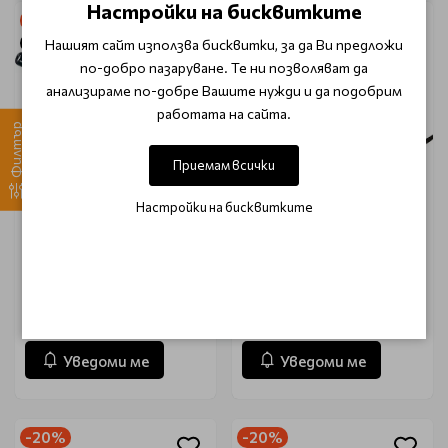
Настройки на бисквитките
-20%
-20%
Очаква доставка
Очаква доставка
Нашият сайт използва бисквитки, за да Ви предложи
по-добро пазаруване. Те ни позволяват да
анализираме по-добре Вашите нужди и да подобрим
работата на сайта.
Филтър
Приемам всички
Настройки на бисквитките
Електрическа четка за
Електрическа четка за
коса 34мм Babyliss Pro
коса Babyliss Pro Airstyler
Blue Lightning Airstyler
Moonlight Professional
Duo
€ 42.95 (84.00 лв.)
€ 34.77 (68.00 лв.)
€ 53.69 (105.00 лв.)
€ 43.46 (85.00 лв.)
Уведоми ме
Уведоми ме
-20%
-20%