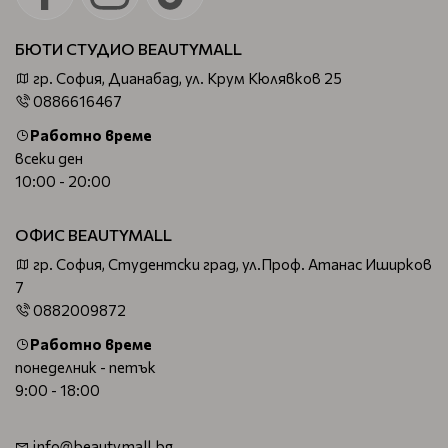
БЮТИ СТУДИО BEAUTYMALL
гр. София, Дианабад, ул. Крум Кюлявков 25
0886616467
Работно време
всеки ден
10:00 - 20:00
ОФИС BEAUTYMALL
гр. София, Студентски град, ул.Проф. Атанас Иширков
7
0882009872
Работно време
понеделник - петък
9:00 - 18:00
info@beautymall.bg