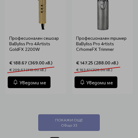
Професионален сешоар
Професионален тример
BaByliss Pro 4Artists
BaByliss Pro 4rtists
GoldFX 2200W
CrhomeFX Trimmer
€ 188.67 (369.00 лв.)
€ 147.25 (288.00 лв.)
€ 209.63 (410.00 лв.)
€ 163.61 (320.00 лв.)
Уведоми ме
Уведоми ме
ПОКАЖИ ОЩЕ
Общо 33