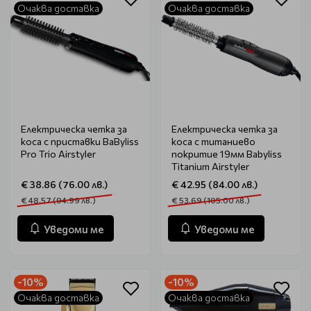
Очаква доставка
Очаква доставка
Електрическа четка за
Електрическа четка за
коса с приставки BaByliss
коса с титаниево
Pro Trio Airstyler
покритие 19мм Babyliss
Titanium Airstyler
€ 38.86 (76.00 лв.)
€ 42.95 (84.00 лв.)
€ 48.57 (94.99 лв.)
€ 53.69 (105.00 лв.)
Уведоми ме
Уведоми ме
-10%
-10%
Очаква доставка
Очаква доставка