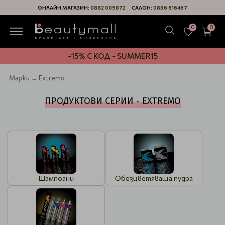
ОНЛАЙН МАГАЗИН:
0882 009872
САЛОН:
0886 616467
0
0
-15% С КОД - SUMMER15
Марки
Extremo
ПРОДУКТОВИ СЕРИИ - EXTREMO
Шампоани
Обезцветяваща пудра