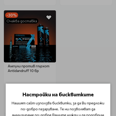
-30%
Очаква доставка
Ампули против пърхот
Antidandruff 10 бр
€ 12.17 (23.80 лв.)
€ 17.38 (34.00 лв.)
Настройки на бисквитките
Нашият сайт използва бисквитки, за да Ви предложи
Уведоми ме
по-добро пазаруване. Те ни позволяват да
анализираме по-добре Вашите нужди и да подобрим