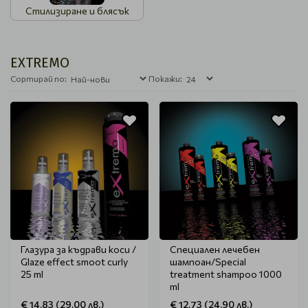
Стилизиране и блясък
EXTREMO
Сортирай по:
Покажи:
Глазура за къдрави коси /
Специален лечебен
Glaze effect smoot curly
шампоан/Special
25 ml
treatment shampoo 1000
ml
€ 14.83 (29.00 лв.)
€ 12.73 (24.90 лв.)