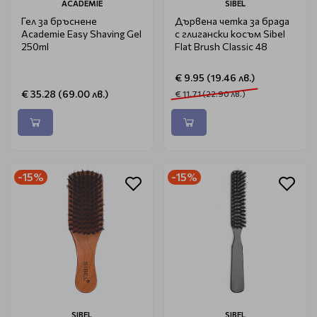
ACADEMIE
SIBEL
Гел за бръснене
Дървена четка за брада
Academie Easy Shaving Gel
с глигански косъм Sibel
250ml
Flat Brush Classic 48
€ 9.95 (19.46 лв.)
€ 35.28 (69.00 лв.)
€ 11.71 (22.90 лв.)
-15%
-15%
SIBEL
SIBEL