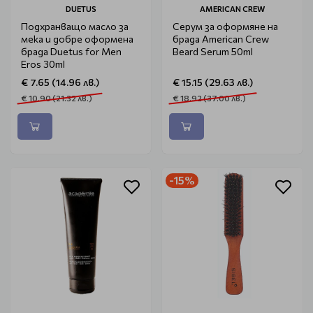
DUETUS
AMERICAN CREW
Подхранващо масло за
Серум за оформяне на
мека и добре оформена
брада American Crew
брада Duetus for Men
Beard Serum 50ml
Eros 30ml
€ 7.65 (14.96 лв.)
€ 15.15 (29.63 лв.)
€ 10.90 (21.32 лв.)
€ 18.92 (37.00 лв.)
-15%