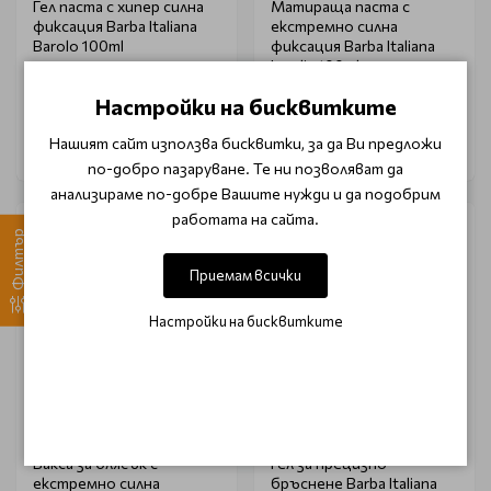
Гел паста с хипер силна
Матираща паста с
фиксация Barba Italiana
екстремно силна
Barolo 100ml
фиксация Barba Italiana
Insolia 100ml
€ 25.31 (49.50 лв.)
€ 25.31 (49.50 лв.)
Настройки на бисквитките
Нашият сайт използва бисквитки, за да Ви предложи
по-добро пазаруване. Те ни позволяват да
анализираме по-добре Вашите нужди и да подобрим
работата на сайта.
Филтър
Приемам всички
Настройки на бисквитките
BARBA ITALIA
BARBA ITALIA
Вакса за блясък с
Гел за прецизно
екстремно силна
бръснене Barba Italiana