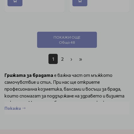
ПОКАЖИ ОЩЕ
Общо 48
1
2
›
»
Грижата за брадата
е важна част от мъжкото
самочувствие и стил. При нас ще откриете
професионална козметика, балсами и восъци за брада,
които спомагат за поддържане на здравето и визията
на косъма. Маслата за брада хидратират кожата под
Покажи
нея, като същевременно придават блясък и мекота на
брадата. Балсамите и восъците помагат за оформяне и
стилизиране, като запазват естествения вид на
брадата през целия ден.