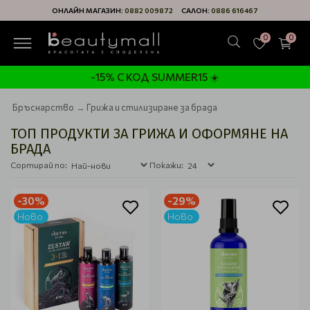
ОНЛАЙН МАГАЗИН:
0882 009872
САЛОН:
0886 616467
0
0
-15% С КОД SUMMER15 ☀️
Бръснарство
Грижа и стилизиране за брада
ТОП ПРОДУКТИ ЗА ГРИЖА И ОФОРМЯНЕ НА
БРАДА
Сортирай по:
Покажи:
-30%
-29%
Ново
Ново