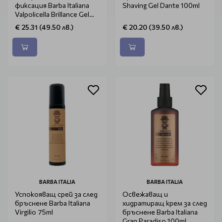
фиксация Barba Italiana
Shaving Gel Dante 100ml
Valpolicella Brillance Gel
100ml
€ 25.31 (49.50 лв.)
€ 20.20 (39.50 лв.)
BARBA ITALIA
BARBA ITALIA
Успокояващ срей за след
Освежаващ и
бръснене Barba Italiana
хидратиращ крем за след
Virgilio 75ml
бръснене Barba Italiana
Gran Paradiso 100ml