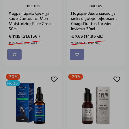
DUETUS
DUETUS
Хидратиращ крем за
Подхранващо масло за
лице Duetus for Men
мека и добре оформена
Moisturizing Face Cream
брада Duetus for Men
50ml
Invictus 30ml
€ 11.15 (21.81 лв.)
€ 7.65 (14.96 лв.)
€ 15.90 (31.10 лв.)
€ 10.90 (21.32 лв.)
-30%
-20%
Ново