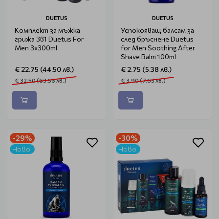
DUETUS
DUETUS
Комплект за мъжка
Успокояващ балсам за
грижа 3в1 Duetus For
след бръснене Duetus
Men 3x300ml
for Men Soothing After
Shave Balm 100ml
€ 22.75 (44.50 лв.)
€ 2.75 (5.38 лв.)
€ 32.50 (63.56 лв.)
€ 3.90 (7.63 лв.)
-29%
-30%
Ново
Ново