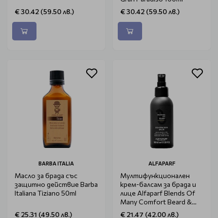
€ 30.42 (59.50 лв.)
€ 30.42 (59.50 лв.)
BARBA ITALIA
ALFAPARF
Масло за брада със
Мултифункционален
защитно действие Barba
крем-балсам за брада и
Italiana Tiziano 50ml
лице Alfaparf Blends Of
Many Comfort Beard &
Skin Balm 100ml
€ 25.31 (49.50 лв.)
€ 21.47 (42.00 лв.)