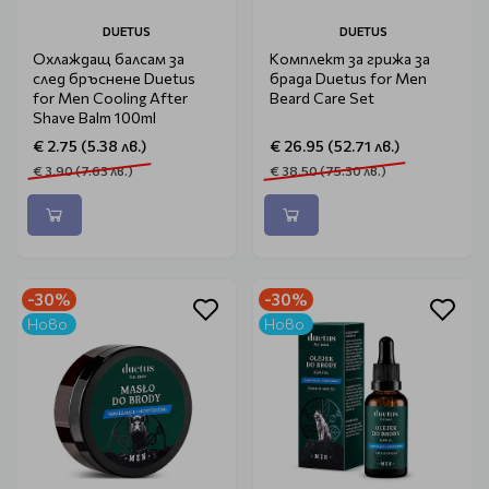
DUETUS
DUETUS
Охлаждащ балсам за
Комплект за грижа за
след бръснене Duetus
брада Duetus for Men
for Men Cooling After
Beard Care Set
Shave Balm 100ml
€ 2.75 (5.38 лв.)
€ 26.95 (52.71 лв.)
€ 3.90 (7.63 лв.)
€ 38.50 (75.30 лв.)
-30%
-30%
Ново
Ново