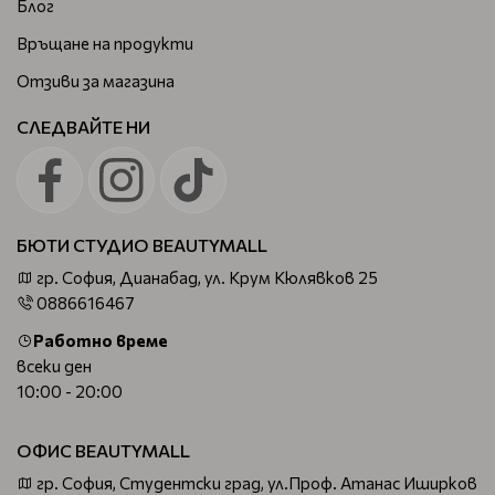
Блог
Връщане на продукти
Отзиви за магазина
СЛЕДВАЙТЕ НИ
БЮТИ СТУДИО BEAUTYMALL
гр. София, Дианабад, ул. Крум Кюлявков 25
0886616467
Работно време
всеки ден
10:00 - 20:00
ОФИС BEAUTYMALL
гр. София, Студентски град, ул.Проф. Атанас Иширков