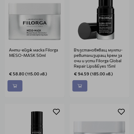
Анти-ейдж маска Filorga
Възстановяващ мулти-
MESO-MASK 50ml
ревитализиращ крем за
очи и усти Filorga Global
Repair Lips&Eyes 15ml
€ 58.80 (115.00 лв.)
€ 94.59 (185.00 лв.)