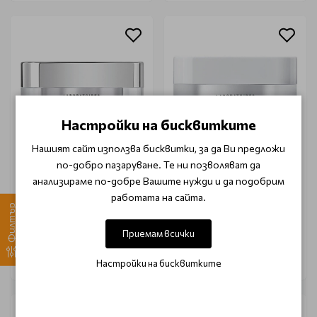
Настройки на бисквитките
Нашият сайт използва бисквитки, за да Ви предложи
по-добро пазаруване. Те ни позволяват да
Мулти-коригиращ
Нощен крем Filorga
околочен крем Filorga
SLEEP & LIFT 50ml
анализираме по-добре Вашите нужди и да подобрим
NCEF Reverse Eyes 15ml
работата на сайта.
Филтър
€ 83.34 (163.00 лв.)
€ 84.87 (166.00 лв.)
Приемам всички
Настройки на бисквитките