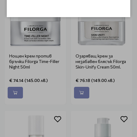
Нощен крем против
Озаряващ крем за
бръчки Filorga Time-Filler
незабавен блясък Filorga
Night 50ml
Skin-Unify Cream 50ml.
€ 74.14 (145.00 лв.)
€ 76.18 (149.00 лв.)