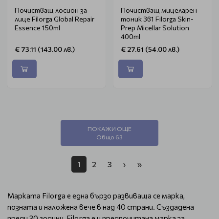
Почистващ лосион за
Почистващ мицеларен
лице Filorga Global Repair
тоник 3в1 Filorga Skin-
Essence 150ml
Prep Micellar Solution
400ml
€ 73.11 (143.00 лв.)
€ 27.61 (54.00 лв.)
ПОКАЖИ ОЩЕ
Общо 63
1
2
3
›
»
Марката Filorga е една бързо развиваща се марка,
позната и наложена вече в над 40 страни. Създадена
преди 30 години, Filorga е и предпочитана марка за